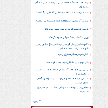
توضیحات دانشگاه علامه درباره برخورد با کارمند آمر
به معروف
استاد برجسته ارتباطات و تحلیل گفتمان درگذشت
ضارب آمریکایی: می‌خواهم همه مسلمانان را بکشم
درسی که عموزاد به حریف روسی خود داد
وزیر اقتصاد پست دولتی جدید گرفت
خاطره شیرین بازیگر «مریم مقدس» از حضور رهبر
شهید در پشت صحنه فیلم
آتش هرمز به کرانه نیل رسید
خبر مهم برای مالکان خودروهای فرسوده
بی‌بی‌سی هم تعمد آمریکا در حمله به مدرسه میناب
را تایید کرد
میزبانی مردم ِمسجد وطن‌دوست از میهمانان آقای
کشور دوست
معاون وزیر بهداشت: سونامی دیابت با درمان مهار
نمی‌شود
آرشیو