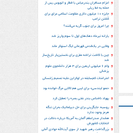
اعزام مسافران بندرعباس با قطار و اتوبوس پس از
حمله به خط ریلی
جایزه ۱۰ میلیون دلاری مقاومت اسلامی عراق برای
کُشتن ترامپ
چرا امروز برای جنوب گریه می‌کنند؟
یارانه تیرماه دهک‌های اول تا سوم واریز شد
وفایی در یک‎‌قدمی قهرمانی لیگ اسنوکر ماند
چین با کاشت تراشه مغزی برای نخستین‌بار تاریخ‌ساز
شد
وام ۶ میلیونی اربعین برای ۳ هزار دانشجوی علوم
پزشکی
اعتراضات کم‌سابقه در اوکراین علیه تصمیم زلنسکی
«عمو لیندسی» برای لیبی هم لالایی مرگ خوانده بود
پهپاد ناشناس بندر نفتی بصره را تعطیل کرد
روسیه: جایگزینی برای حل‌ دیپلماتیک بحران تنگه
هرمز وجود ندارد
هشدار صدراعظم آلمان به آمریکا درباره دخالت در
انتخابات کشورش
بزرگداشت رهبر شهید از سوی آیت‌الله جوادی آملی