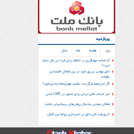
پربازدید
روز
هفته
ماه
سال
آیا شاخه جهانگیری در ائتلاف برای فردا در حال حذف
است؟
اتاق نهم بر تزریق امید در بین فعالان اقتصادی
بکوشد
اگر تحریم‌ها بازگردند، تکلیف هواپیماها چه می‌شود؟
خیز شرکت های ایرانی برای حضور در LME لندن
فعالان معدنی به‌دنبال روش‌های ریسک‌پذیر باشند
3 رویکرد کلی اتاق در استراتژی روابط بین الملل