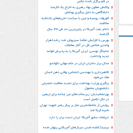
در قم برگزار شد+ عکس
واکنش معاون نهاد رهبری به اخراج یک کارمند
دانشگاهی به دلیل پیگیری پوشش
لاوروف: روسیه و چین با سیاست تحریم‌های یک‌جانبه
مخالفند
ذخائر نفت آمریکا در پایین‌ترین حد طی 43 سال
گذشته
بورس با افزایش تقاضا سبزپوش شد؛ رشد8هزار
واحدی شاخص کل در آغاز معاملات
تحلیلگر تونسی: ایران آمریکا را به پذیرش قواعد
جدید واداشت
مدال برنز دختران ایران در جام جهانی تکواندو
کلاهبرداری با مهندسی اجتماعی؛ وقتی ذهن انسان
هک می‌شود
پیگیری وزارت بهداشت برای تمدید معافیت تحصیلی
دانشجویان مشمول
پورجمشیدیان: زیرساخت‌های مرز چذابه برای اربعین
در حال تکمیل است
روایتی از عاشقانه‌ترین نماز بر پیکر رهبر شهید؛‌ تهران‌
شبیه کربلا شد
دیپلمات سابق آمریکا: ایران دست برتر را دارد
ببینید| کشته شدن سربازهای آمریکایی پنهان شده