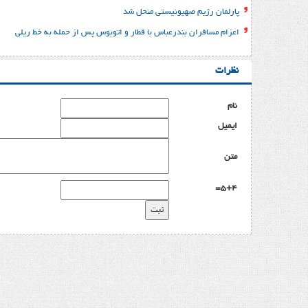
پارلمان رژیم صهیونیستی منحل شد
اعزام مسافران بندرعباس با قطار و اتوبوس پس از حمله به خط ریلی
نظرات
نام
ایمیل
متن
5+4=