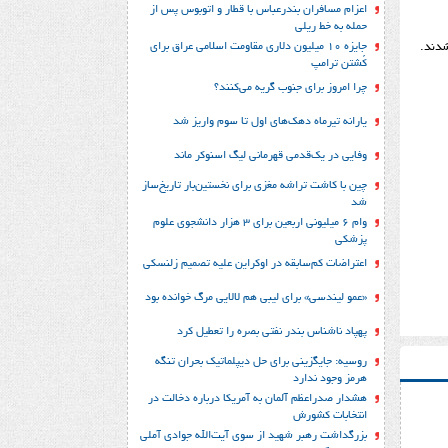
اعزام مسافران بندرعباس با قطار و اتوبوس پس از
حمله به خط ریلی
جایزه ۱۰ میلیون دلاری مقاومت اسلامی عراق برای
شدند.
کُشتن ترامپ
چرا امروز برای جنوب گریه می‌کنند؟
یارانه تیرماه دهک‌های اول تا سوم واریز شد
وفایی در یک‎‌قدمی قهرمانی لیگ اسنوکر ماند
چین با کاشت تراشه مغزی برای نخستین‌بار تاریخ‌ساز
شد
وام ۶ میلیونی اربعین برای ۳ هزار دانشجوی علوم
پزشکی
اعتراضات کم‌سابقه در اوکراین علیه تصمیم زلنسکی
«عمو لیندسی» برای لیبی هم لالایی مرگ خوانده بود
پهپاد ناشناس بندر نفتی بصره را تعطیل کرد
روسیه: جایگزینی برای حل‌ دیپلماتیک بحران تنگه
هرمز وجود ندارد
هشدار صدراعظم آلمان به آمریکا درباره دخالت در
انتخابات کشورش
بزرگداشت رهبر شهید از سوی آیت‌الله جوادی آملی