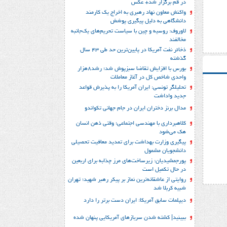
در قم برگزار شد+ عکس
واکنش معاون نهاد رهبری به اخراج یک کارمند
دانشگاهی به دلیل پیگیری پوشش
لاوروف: روسیه و چین با سیاست تحریم‌های یک‌جانبه
مخالفند
ذخائر نفت آمریکا در پایین‌ترین حد طی 43 سال
گذشته
بورس با افزایش تقاضا سبزپوش شد؛ رشد8هزار
واحدی شاخص کل در آغاز معاملات
تحلیلگر تونسی: ایران آمریکا را به پذیرش قواعد
جدید واداشت
مدال برنز دختران ایران در جام جهانی تکواندو
کلاهبرداری با مهندسی اجتماعی؛ وقتی ذهن انسان
هک می‌شود
پیگیری وزارت بهداشت برای تمدید معافیت تحصیلی
دانشجویان مشمول
پورجمشیدیان: زیرساخت‌های مرز چذابه برای اربعین
در حال تکمیل است
روایتی از عاشقانه‌ترین نماز بر پیکر رهبر شهید؛‌ تهران‌
شبیه کربلا شد
دیپلمات سابق آمریکا: ایران دست برتر را دارد
ببینید| کشته شدن سربازهای آمریکایی پنهان شده