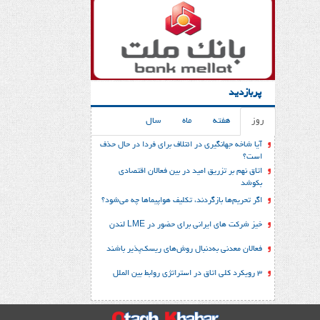
پربازدید
روز
هفته
ماه
سال
آیا شاخه جهانگیری در ائتلاف برای فردا در حال حذف
است؟
اتاق نهم بر تزریق امید در بین فعالان اقتصادی
بکوشد
اگر تحریم‌ها بازگردند، تکلیف هواپیماها چه می‌شود؟
خیز شرکت های ایرانی برای حضور در LME لندن
فعالان معدنی به‌دنبال روش‌های ریسک‌پذیر باشند
3 رویکرد کلی اتاق در استراتژی روابط بین الملل