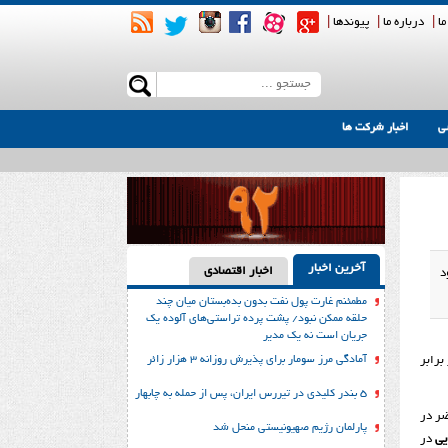
ما
|
درباره ما
|
پیوندها
|
ی
اخبار شرکت ها
آخرین اخبار
اخبار اقتصادی
د
مطمئنم غارت پول نفت بدون بده‌بستان میان چند
حلقه ممکن نبود/ پشت پرده تراستی‌‌های آلوده یک
جریان است نه یک مدیر
آمادگی مرز سومار برای پذیرش روزانه ۳ هزار زائر
برابر
۵ بندر کلیدی در تیررس ایران، پس از حمله به چابهار
ضر در
پارلمان رژیم صهیونیستی منحل شد
یی
در