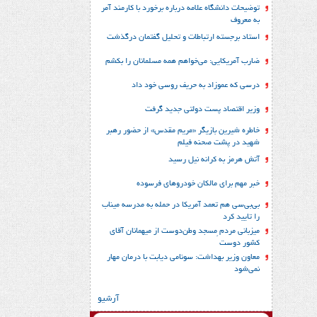
توضیحات دانشگاه علامه درباره برخورد با کارمند آمر
به معروف
استاد برجسته ارتباطات و تحلیل گفتمان درگذشت
ضارب آمریکایی: می‌خواهم همه مسلمانان را بکشم
درسی که عموزاد به حریف روسی خود داد
وزیر اقتصاد پست دولتی جدید گرفت
خاطره شیرین بازیگر «مریم مقدس» از حضور رهبر
شهید در پشت صحنه فیلم
آتش هرمز به کرانه نیل رسید
خبر مهم برای مالکان خودروهای فرسوده
بی‌بی‌سی هم تعمد آمریکا در حمله به مدرسه میناب
را تایید کرد
میزبانی مردم ِمسجد وطن‌دوست از میهمانان آقای
کشور دوست
معاون وزیر بهداشت: سونامی دیابت با درمان مهار
نمی‌شود
آرشیو