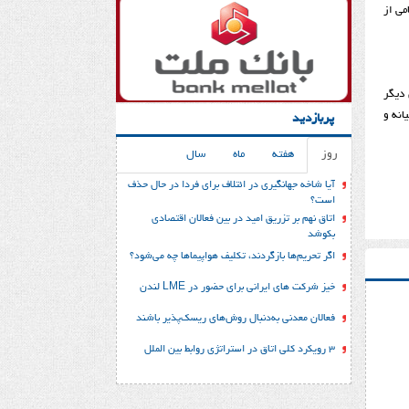
می از
 دیگر
خاورمیانه و
پربازدید
روز
هفته
ماه
سال
آیا شاخه جهانگیری در ائتلاف برای فردا در حال حذف
است؟
اتاق نهم بر تزریق امید در بین فعالان اقتصادی
بکوشد
اگر تحریم‌ها بازگردند، تکلیف هواپیماها چه می‌شود؟
خیز شرکت های ایرانی برای حضور در LME لندن
فعالان معدنی به‌دنبال روش‌های ریسک‌پذیر باشند
3 رویکرد کلی اتاق در استراتژی روابط بین الملل