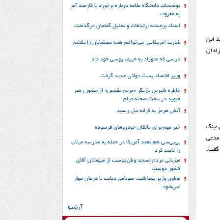
توضیحات دانشگاه علامه درباره برخورد با کارمند آمر
به معروف
استاد برجسته ارتباطات و تحلیل گفتمان درگذشت
د این
ضارب آمریکایی: می‌خواهم همه مسلمانان را بکشم
زادان
درسی که عموزاد به حریف روسی خود داد
وزیر اقتصاد پست دولتی جدید گرفت
خاطره شیرین بازیگر «مریم مقدس» از حضور رهبر
شهید در پشت صحنه فیلم
آتش هرمز به کرانه نیل رسید
ن جنگ
خبر مهم برای مالکان خودروهای فرسوده
ک مدعی
بی‌بی‌سی هم تعمد آمریکا در حمله به مدرسه میناب
 گفت:
را تایید کرد
میزبانی مردم ِمسجد وطن‌دوست از میهمانان آقای
کشور دوست
معاون وزیر بهداشت: سونامی دیابت با درمان مهار
نمی‌شود
آرشیو