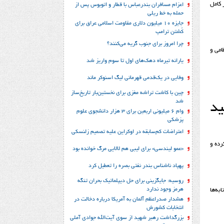
 کامل
اعزام مسافران بندرعباس با قطار و اتوبوس پس از
حمله به خط ریلی
جایزه ۱۰ میلیون دلاری مقاومت اسلامی عراق برای
کُشتن ترامپ
چرا امروز برای جنوب گریه می‌کنند؟
امی و
یارانه تیرماه دهک‌های اول تا سوم واریز شد
وفایی در یک‎‌قدمی قهرمانی لیگ اسنوکر ماند
چین با کاشت تراشه مغزی برای نخستین‌بار تاریخ‌ساز
شد
ید
وام ۶ میلیونی اربعین برای ۳ هزار دانشجوی علوم
پزشکی
اعتراضات کم‌سابقه در اوکراین علیه تصمیم زلنسکی
رده و
«عمو لیندسی» برای لیبی هم لالایی مرگ خوانده بود
پهپاد ناشناس بندر نفتی بصره را تعطیل کرد
روسیه: جایگزینی برای حل‌ دیپلماتیک بحران تنگه
هرمز وجود ندارد
به‌ها
هشدار صدراعظم آلمان به آمریکا درباره دخالت در
انتخابات کشورش
بزرگداشت رهبر شهید از سوی آیت‌الله جوادی آملی