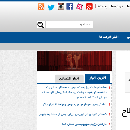
ما
|
درباره ما
|
پیوندها
|
ی
اخبار شرکت ها
آخرین اخبار
اخبار اقتصادی
ی
مطمئنم غارت پول نفت بدون بده‌بستان میان چند
حلقه ممکن نبود/ پشت پرده تراستی‌‌های آلوده یک
جریان است نه یک مدیر
آمادگی مرز سومار برای پذیرش روزانه ۳ هزار زائر
اح
۵ بندر کلیدی در تیررس ایران، پس از حمله به چابهار
پارلمان رژیم صهیونیستی منحل شد