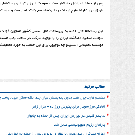
پس از حمله اسرائیل به انبار نفت و سوخت البرز و تهران، رسانه‌های 
طریق این انبارها مطرح کردند درحالی‌که همه می‌دانند انبار نفت و سوخ
این رسانه‌ها حتی حمله به زیرساخت های اساسی کشور همچون فولاد مبا
شهادت اساتید دانگشاه ایران را با توجیه شرکت در ساخت بمب هسته 
موسسه تحقیقاتی انستیتو چه توجیهی برای این حملات به خورد مخاطبانشا
مطالب مرتبط
مطمئنم غارت پول نفت بدون بده‌بستان میان چند حلقه ممکن نبود/ پشت پر
آمادگی مرز سومار برای پذیرش روزانه ۳ هزار زائر
۵ بندر کلیدی در تیررس ایران، پس از حمله به چابهار
پارلمان رژیم صهیونیستی منحل شد
اعزام مسافران بندرعباس با قطار و اتوبوس پس از حمله به خط ریلی