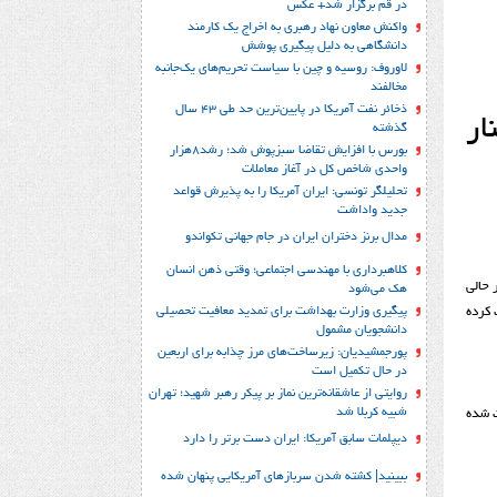
در قم برگزار شد+ عکس
واکنش معاون نهاد رهبری به اخراج یک کارمند
دانشگاهی به دلیل پیگیری پوشش
لاوروف: روسیه و چین با سیاست تحریم‌های یک‌جانبه
مخالفند
ذخائر نفت آمریکا در پایین‌ترین حد طی 43 سال
ار
گذشته
بورس با افزایش تقاضا سبزپوش شد؛ رشد8هزار
واحدی شاخص کل در آغاز معاملات
تحلیلگر تونسی: ایران آمریکا را به پذیرش قواعد
جدید واداشت
مدال برنز دختران ایران در جام جهانی تکواندو
کلاهبرداری با مهندسی اجتماعی؛ وقتی ذهن انسان
 حالی
هک می‌شود
پیگیری وزارت بهداشت برای تمدید معافیت تحصیلی
 کرده
دانشجویان مشمول
پورجمشیدیان: زیرساخت‌های مرز چذابه برای اربعین
در حال تکمیل است
روایتی از عاشقانه‌ترین نماز بر پیکر رهبر شهید؛‌ تهران‌
شبیه کربلا شد
ت شده
دیپلمات سابق آمریکا: ایران دست برتر را دارد
ببینید| کشته شدن سربازهای آمریکایی پنهان شده