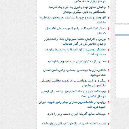
در قم برگزار شد+ عکس
واکنش معاون نهاد رهبری به اخراج یک کارمند
دانشگاهی به دلیل پیگیری پوشش
لاوروف: روسیه و چین با سیاست تحریم‌های یک‌جانبه
مخالفند
ذخائر نفت آمریکا در پایین‌ترین حد طی 43 سال
گذشته
بورس با افزایش تقاضا سبزپوش شد؛ رشد8هزار
واحدی شاخص کل در آغاز معاملات
تحلیلگر تونسی: ایران آمریکا را به پذیرش قواعد
جدید واداشت
مدال برنز دختران ایران در جام جهانی تکواندو
کلاهبرداری با مهندسی اجتماعی؛ وقتی ذهن انسان
هک می‌شود
پیگیری وزارت بهداشت برای تمدید معافیت تحصیلی
دانشجویان مشمول
پورجمشیدیان: زیرساخت‌های مرز چذابه برای اربعین
در حال تکمیل است
روایتی از عاشقانه‌ترین نماز بر پیکر رهبر شهید؛‌ تهران‌
شبیه کربلا شد
دیپلمات سابق آمریکا: ایران دست برتر را دارد
ببینید| کشته شدن سربازهای آمریکایی پنهان شده