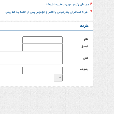
پارلمان رژیم صهیونیستی منحل شد
اعزام مسافران بندرعباس با قطار و اتوبوس پس از حمله به خط ریلی
نظرات
نام
ایمیل
متن
9+9=