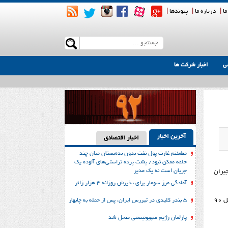
ما
|
درباره ما
|
پیوندها
|
ی
اخبار شرکت ها
آخرین اخبار
اخبار اقتصادی
مطمئنم غارت پول نفت بدون بده‌بستان میان چند
حلقه ممکن نبود/ پشت پرده تراستی‌‌های آلوده یک
جریان است نه یک مدیر
رفته، جبران
آمادگی مرز سومار برای پذیرش روزانه ۳ هزار زائر
وزیر نفت این موضوع مهم را در نشست با نمایندگان مجلس شورای اسلامی در کمیسیون اصل 90 مطرح کرد، این نشست که یک نشست نظارتی از سوی کمیسیون اصل 90
۵ بندر کلیدی در تیررس ایران، پس از حمله به چابهار
پارلمان رژیم صهیونیستی منحل شد