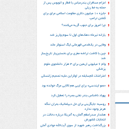
اعزام مسافران بندرعباس با قطار و اتوبوس پس از
حمله به خط ریلی
جایزه ۱۰ میلیون دلاری مقاومت اسلامی عراق برای
کُشتن ترامپ
چرا امروز برای جنوب گریه می‌کنند؟
یارانه تیرماه دهک‌های اول تا سوم واریز شد
وفایی در یک‎‌قدمی قهرمانی لیگ اسنوکر ماند
چین با کاشت تراشه مغزی برای نخستین‌بار تاریخ‌ساز
شد
وام ۶ میلیونی اربعین برای ۳ هزار دانشجوی علوم
پزشکی
اعتراضات کم‌سابقه در اوکراین علیه تصمیم زلنسکی
«عمو لیندسی» برای لیبی هم لالایی مرگ خوانده بود
پهپاد ناشناس بندر نفتی بصره را تعطیل کرد
روسیه: جایگزینی برای حل‌ دیپلماتیک بحران تنگه
هرمز وجود ندارد
هشدار صدراعظم آلمان به آمریکا درباره دخالت در
انتخابات کشورش
بزرگداشت رهبر شهید از سوی آیت‌الله جوادی آملی