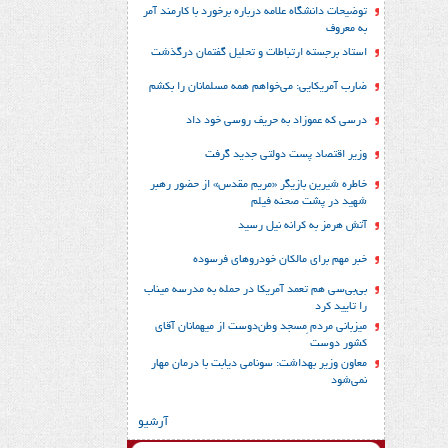
توضیحات دانشگاه علامه درباره برخورد با کارمند آمر
به معروف
استاد برجسته ارتباطات و تحلیل گفتمان درگذشت
ضارب آمریکایی: می‌خواهم همه مسلمانان را بکشم
درسی که عموزاد به حریف روسی خود داد
وزیر اقتصاد پست دولتی جدید گرفت
خاطره شیرین بازیگر «مریم مقدس» از حضور رهبر
شهید در پشت صحنه فیلم
آتش هرمز به کرانه نیل رسید
خبر مهم برای مالکان خودروهای فرسوده
بی‌بی‌سی هم تعمد آمریکا در حمله به مدرسه میناب
را تایید کرد
میزبانی مردم ِمسجد وطن‌دوست از میهمانان آقای
کشور دوست
معاون وزیر بهداشت: سونامی دیابت با درمان مهار
نمی‌شود
آرشیو