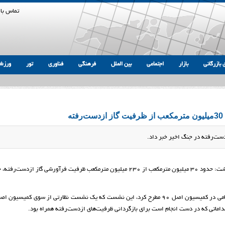
تماس با 
 بازرگانی
بازار
اجتماعی
بین الملل
فرهنگی
فناوری
تور
ورزش
ه
، محسن پاک‌نژاد وزیر نفت اظهار داشت: حدود ٣٠ میلیون مترمکعب از ٢٣٠ میلیون مترمکعب ظرفیت فرآورشی گاز ازدست‌
داماتی که در دست انجام است برای بازگردانی ظرفیت‌های ازدست‌رفته همراه بود.