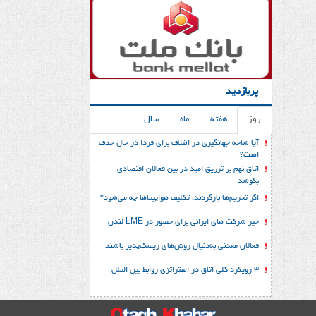
پربازدید
روز
هفته
ماه
سال
آیا شاخه جهانگیری در ائتلاف برای فردا در حال حذف
است؟
اتاق نهم بر تزریق امید در بین فعالان اقتصادی
بکوشد
اگر تحریم‌ها بازگردند، تکلیف هواپیماها چه می‌شود؟
خیز شرکت های ایرانی برای حضور در LME لندن
فعالان معدنی به‌دنبال روش‌های ریسک‌پذیر باشند
3 رویکرد کلی اتاق در استراتژی روابط بین الملل