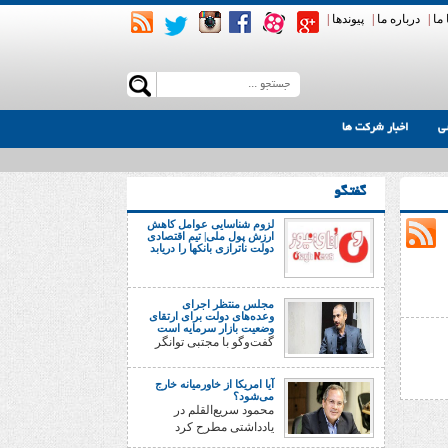
ما
|
درباره ما
|
پیوندها
|
ی
اخبار شرکت ها
گفتگو
لزوم شناسایی عوامل کاهش
ارزش پول ملی| تیم اقتصادی
دولت ناترازی بانکها را دریابد
مجلس منتظر اجرای
وعده‌های دولت برای ارتقای
وضعیت بازار سرمایه است
گفت‌وگو با مجتبی توانگر
آیا امریکا از خاورمیانه خارج
می‌شود؟
محمود سریع‌القلم در
یادداشتی مطرح کرد