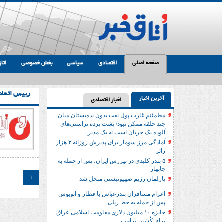
صفحه اصلی
اقتصادی
سیاسی
بخش خصوصی
اتاق
رییس اتحادی
آخرین اخبار
اخبار اقتصادی
مطمئنم غارت پول نفت بدون بده‌بستان میان
چند حلقه ممکن نبود/ پشت پرده تراستی‌‌های
آلوده یک جریان است نه یک مدیر
آمادگی مرز سومار برای پذیرش روزانه ۳ هزار
زائر
۵ بندر کلیدی در تیررس ایران، پس از حمله به
چابهار
1
پارلمان رژیم صهیونیستی منحل شد
اعزام مسافران بندرعباس با قطار و اتوبوس
پس از حمله به خط ریلی
جایزه ۱۰ میلیون دلاری مقاومت اسلامی عراق
برای کُشتن ترامپ