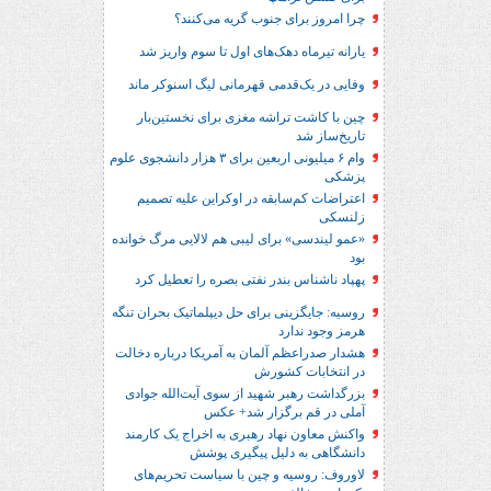
چرا امروز برای جنوب گریه می‌کنند؟
یارانه تیرماه دهک‌های اول تا سوم واریز شد
وفایی در یک‎‌قدمی قهرمانی لیگ اسنوکر ماند
چین با کاشت تراشه مغزی برای نخستین‌بار
تاریخ‌ساز شد
وام ۶ میلیونی اربعین برای ۳ هزار دانشجوی علوم
پزشکی
اعتراضات کم‌سابقه در اوکراین علیه تصمیم
زلنسکی
«عمو لیندسی» برای لیبی هم لالایی مرگ خوانده
بود
پهپاد ناشناس بندر نفتی بصره را تعطیل کرد
روسیه: جایگزینی برای حل‌ دیپلماتیک بحران تنگه
هرمز وجود ندارد
هشدار صدراعظم آلمان به آمریکا درباره دخالت
در انتخابات کشورش
بزرگداشت رهبر شهید از سوی آیت‌الله جوادی
آملی در قم برگزار شد+ عکس
واکنش معاون نهاد رهبری به اخراج یک کارمند
دانشگاهی به دلیل پیگیری پوشش
لاوروف: روسیه و چین با سیاست تحریم‌های