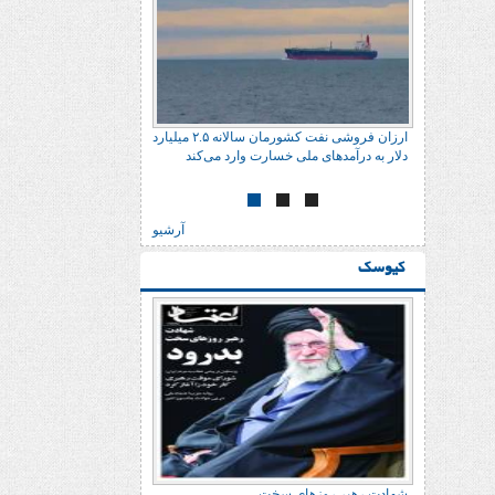
مدیریت دلار با حراج معکوس
دلار به درآمدهای ملی خسار
آرشیو
کیوسک
یالثارات الحسین
شهادت رهبر روزهای سخت