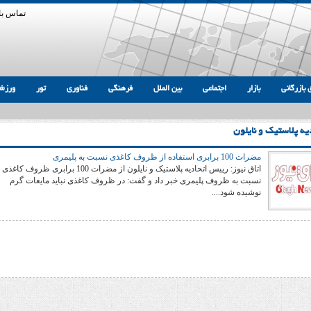
تماس با 
 بازرگانی
بازار
اجتماعی
بین الملل
فرهنگی
فناوری
تور
ورزش
ه پلاستیک و نایلون
مضرات 100 برابری استفاده از ظروف کاغذی نسبت به پلیمری
اتاق نیوز: رییس اتحادیه پلاستیک و نایلون از مضرات 100 برابری ظروف کاغذی
نسبت به ظروف پلیمری خبر داد و گفت: در ظروف کاغذی نباید مایعات گرم
نوشیده شود....