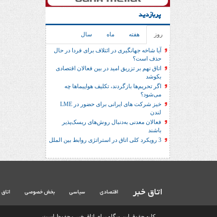
پربازدید
روز
هفته
ماه
سال
آیا شاخه جهانگیری در ائتلاف برای فردا در حال
حذف است؟
اتاق نهم بر تزریق امید در بین فعالان اقتصادی
بکوشد
اگر تحریم‌ها بازگردند، تکلیف هواپیماها چه
می‌شود؟
خیز شرکت های ایرانی برای حضور در LME
لندن
فعالان معدنی به‌دنبال روش‌های ریسک‌پذیر
باشند
3 رویکرد کلی اتاق در استراتژی روابط بین الملل
اتاق خبر
اقتصادی
سیاسی
بخش خصوصی
اتاق 
کلیه حقوق این وبگاه برای اتاق خبر محفوظ است