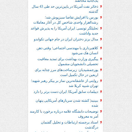
یک‌جانبه مخالفند
ذخائر نفت آمریکا در پایین‌ترین حد طی 43 سال
گذشته
بورس با افزایش تقاضا سبزپوش شد؛
رشد8هزار واحدی شاخص کل در آغاز معاملات
تحلیلگر تونسی: ایران آمریکا را به پذیرش قواعد
جدید واداشت
مدال برنز دختران ایران در جام جهانی تکواندو
کلاهبرداری با مهندسی اجتماعی؛ وقتی ذهن
انسان هک می‌شود
پیگیری وزارت بهداشت برای تمدید معافیت
تحصیلی دانشجویان مشمول
پورجمشیدیان: زیرساخت‌های مرز چذابه برای
اربعین در حال تکمیل است
روایتی از عاشقانه‌ترین نماز بر پیکر رهبر شهید؛‌
تهران‌ شبیه کربلا شد
دیپلمات سابق آمریکا: ایران دست برتر را دارد
ببینید| کشته شدن سربازهای آمریکایی پنهان
شده
توضیحات دانشگاه علامه درباره برخورد با کارمند
آمر به معروف
استاد برجسته ارتباطات و تحلیل گفتمان
درگذشت