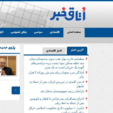
صفحه اصلی
اقتصادی
سیاسی
بخش خصوصی
اتاق
پژو‌ی جدید
آخرین اخبار
اخبار اقتصادی
مطمئنم غارت پول نفت بدون بده‌بستان میان
چند حلقه ممکن نبود/ پشت پرده تراستی‌‌های
آلوده یک جریان است نه یک مدیر
آمادگی مرز سومار برای پذیرش روزانه ۳ هزار
زائر
۵ بندر کلیدی در تیررس ایران، پس از حمله به
چابهار
1
پارلمان رژیم صهیونیستی منحل شد
اعزام مسافران بندرعباس با قطار و اتوبوس
پس از حمله به خط ریلی
جایزه ۱۰ میلیون دلاری مقاومت اسلامی عراق
برای کُشتن ترامپ