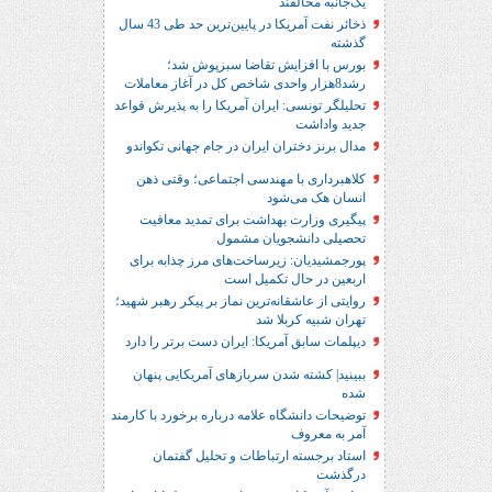
یک‌جانبه مخالفند
ذخائر نفت آمریکا در پایین‌ترین حد طی 43 سال
گذشته
بورس با افزایش تقاضا سبزپوش شد؛
رشد8هزار واحدی شاخص کل در آغاز معاملات
تحلیلگر تونسی: ایران آمریکا را به پذیرش قواعد
جدید واداشت
مدال برنز دختران ایران در جام جهانی تکواندو
کلاهبرداری با مهندسی اجتماعی؛ وقتی ذهن
انسان هک می‌شود
پیگیری وزارت بهداشت برای تمدید معافیت
تحصیلی دانشجویان مشمول
پورجمشیدیان: زیرساخت‌های مرز چذابه برای
اربعین در حال تکمیل است
روایتی از عاشقانه‌ترین نماز بر پیکر رهبر شهید؛‌
تهران‌ شبیه کربلا شد
دیپلمات سابق آمریکا: ایران دست برتر را دارد
ببینید| کشته شدن سربازهای آمریکایی پنهان
شده
توضیحات دانشگاه علامه درباره برخورد با کارمند
آمر به معروف
استاد برجسته ارتباطات و تحلیل گفتمان
درگذشت