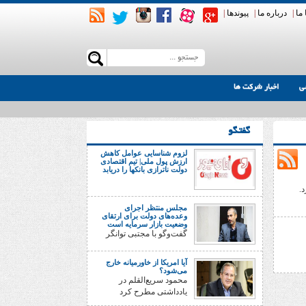
ما
|
درباره ما
|
پیوندها
|
ی
اخبار شرکت ها
گفتگو
لزوم شناسایی عوامل کاهش
ارزش پول ملی| تیم اقتصادی
دولت ناترازی بانکها را دریابد
.
مجلس منتظر اجرای
وعده‌های دولت برای ارتقای
وضعیت بازار سرمایه است
گفت‌وگو با مجتبی توانگر
آیا امریکا از خاورمیانه خارج
می‌شود؟
محمود سریع‌القلم در
یادداشتی مطرح کرد