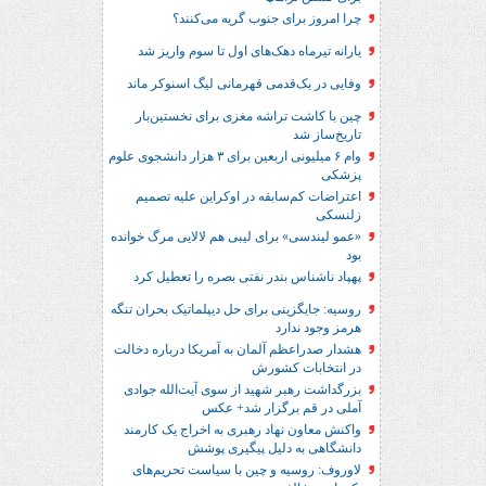
چرا امروز برای جنوب گریه می‌کنند؟
یارانه تیرماه دهک‌های اول تا سوم واریز شد
وفایی در یک‎‌قدمی قهرمانی لیگ اسنوکر ماند
چین با کاشت تراشه مغزی برای نخستین‌بار
تاریخ‌ساز شد
وام ۶ میلیونی اربعین برای ۳ هزار دانشجوی علوم
پزشکی
اعتراضات کم‌سابقه در اوکراین علیه تصمیم
زلنسکی
«عمو لیندسی» برای لیبی هم لالایی مرگ خوانده
بود
پهپاد ناشناس بندر نفتی بصره را تعطیل کرد
روسیه: جایگزینی برای حل‌ دیپلماتیک بحران تنگه
هرمز وجود ندارد
هشدار صدراعظم آلمان به آمریکا درباره دخالت
در انتخابات کشورش
بزرگداشت رهبر شهید از سوی آیت‌الله جوادی
آملی در قم برگزار شد+ عکس
واکنش معاون نهاد رهبری به اخراج یک کارمند
دانشگاهی به دلیل پیگیری پوشش
لاوروف: روسیه و چین با سیاست تحریم‌های