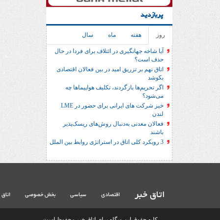
پربازدید
روز
هفته
ماه
سال
آیا شاخه جهانگیری در ائتلاف برای فردا در حال
حذف است؟
اتاق نهم بر تزریق امید در بین فعالان اقتصادی
بکوشد
اگر تحریم‌ها بازگردند، تکلیف هواپیماها چه
می‌شود؟
خیز شرکت های ایرانی برای حضور در LME
لندن
فعالان معدنی به‌دنبال روش‌های ریسک‌پذیر
باشند
3 رویکرد کلی اتاق در استراتژی روابط بین الملل
اتاق خبر
اقتصادی
سیاسی
بخش خصوصی
اتاق 
کلیه حقوق این وبگاه برای اتاق خبر محفوظ است