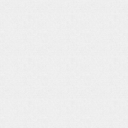
هفت باغ مهربانی
مدیریت دلار با حراج معکو
رهبر شهید
یالثارات الحسین