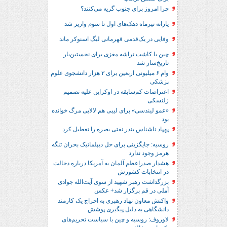
چرا امروز برای جنوب گریه می‌کنند؟
یارانه تیرماه دهک‌های اول تا سوم واریز شد
وفایی در یک‎‌قدمی قهرمانی لیگ اسنوکر ماند
چین با کاشت تراشه مغزی برای نخستین‌بار
تاریخ‌ساز شد
وام ۶ میلیونی اربعین برای ۳ هزار دانشجوی علوم
پزشکی
اعتراضات کم‌سابقه در اوکراین علیه تصمیم
زلنسکی
«عمو لیندسی» برای لیبی هم لالایی مرگ خوانده
بود
پهپاد ناشناس بندر نفتی بصره را تعطیل کرد
روسیه: جایگزینی برای حل‌ دیپلماتیک بحران تنگه
هرمز وجود ندارد
هشدار صدراعظم آلمان به آمریکا درباره دخالت
در انتخابات کشورش
بزرگداشت رهبر شهید از سوی آیت‌الله جوادی
آملی در قم برگزار شد+ عکس
واکنش معاون نهاد رهبری به اخراج یک کارمند
دانشگاهی به دلیل پیگیری پوشش
لاوروف: روسیه و چین با سیاست تحریم‌های