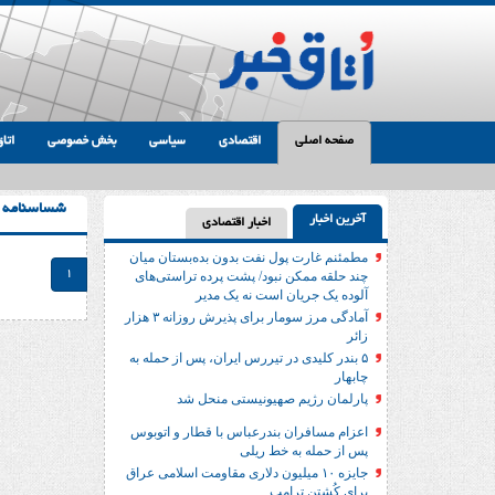
صفحه اصلی
اقتصادی
سیاسی
بخش خصوصی
اتاق
شساسنامه
آخرین اخبار
اخبار اقتصادی
مطمئنم غارت پول نفت بدون بده‌بستان میان
1
چند حلقه ممکن نبود/ پشت پرده تراستی‌‌های
آلوده یک جریان است نه یک مدیر
آمادگی مرز سومار برای پذیرش روزانه ۳ هزار
زائر
۵ بندر کلیدی در تیررس ایران، پس از حمله به
چابهار
پارلمان رژیم صهیونیستی منحل شد
اعزام مسافران بندرعباس با قطار و اتوبوس
پس از حمله به خط ریلی
جایزه ۱۰ میلیون دلاری مقاومت اسلامی عراق
برای کُشتن ترامپ