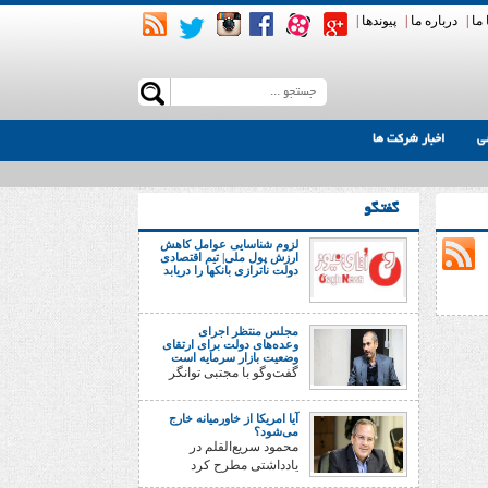
ما
|
درباره ما
|
پیوندها
|
ی
اخبار شرکت ها
گفتگو
لزوم شناسایی عوامل کاهش
ارزش پول ملی| تیم اقتصادی
دولت ناترازی بانکها را دریابد
مجلس منتظر اجرای
وعده‌های دولت برای ارتقای
وضعیت بازار سرمایه است
گفت‌وگو با مجتبی توانگر
آیا امریکا از خاورمیانه خارج
می‌شود؟
محمود سریع‌القلم در
یادداشتی مطرح کرد