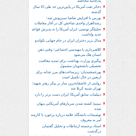
یک‌جانبه مخالفند
ذخائر نفت آمریکا در پایین‌ترین حد طی 43 سال
گذشته
بورس با افزایش تقاضا سبزپوش شد؛
رشد8هزار واحدی شاخص کل در آغاز معاملات
تحلیلگر تونسی: ایران آمریکا را به پذیرش قواعد
جدید واداشت
مدال برنز دختران ایران در جام جهانی تکواندو
کلاهبرداری با مهندسی اجتماعی؛ وقتی ذهن
انسان هک می‌شود
پیگیری وزارت بهداشت برای تمدید معافیت
تحصیلی دانشجویان مشمول
پورجمشیدیان: زیرساخت‌های مرز چذابه برای
اربعین در حال تکمیل است
روایتی از عاشقانه‌ترین نماز بر پیکر رهبر شهید؛‌
تهران‌ شبیه کربلا شد
دیپلمات سابق آمریکا: ایران دست برتر را دارد
ببینید| کشته شدن سربازهای آمریکایی پنهان
شده
توضیحات دانشگاه علامه درباره برخورد با کارمند
آمر به معروف
استاد برجسته ارتباطات و تحلیل گفتمان
درگذشت