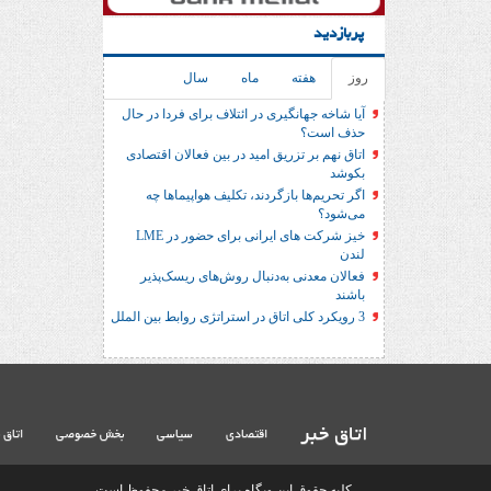
پربازدید
روز
هفته
ماه
سال
آیا شاخه جهانگیری در ائتلاف برای فردا در حال
حذف است؟
اتاق نهم بر تزریق امید در بین فعالان اقتصادی
بکوشد
اگر تحریم‌ها بازگردند، تکلیف هواپیماها چه
می‌شود؟
خیز شرکت های ایرانی برای حضور در LME
لندن
فعالان معدنی به‌دنبال روش‌های ریسک‌پذیر
باشند
3 رویکرد کلی اتاق در استراتژی روابط بین الملل
اتاق خبر
اقتصادی
سیاسی
بخش خصوصی
اتاق 
کلیه حقوق این وبگاه برای اتاق خبر محفوظ است