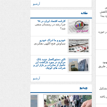
آرشیو
ی
 کاهش
مقاله
 پیدا
کارنامه اقتصاد ایران در ۹۸
چرا رشد در زمستان منفی
شد؟
در حوزه
خودرو و ما ادراک خودرو
سیاوش فتح اللهی دهکردی
تاثیر دستورالعمل جدید بانک
بود
مرکزی در مورد بازگشت ارز
حاصل از صادرات بر بازار ارز و
ز طریق
شرکت های کوچک
آرشیو
ویدیو
تشکیل
حدود 50 درصد کاهش یافته