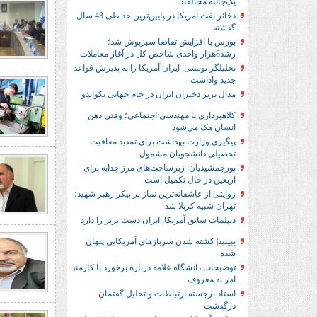
یک‌جانبه مخالفند
ذخائر نفت آمریکا در پایین‌ترین حد طی 43 سال
گذشته
بورس با افزایش تقاضا سبزپوش شد؛
رشد8هزار واحدی شاخص کل در آغاز معاملات
تحلیلگر تونسی: ایران آمریکا را به پذیرش قواعد
جدید واداشت
مدال برنز دختران ایران در جام جهانی تکواندو
کلاهبرداری با مهندسی اجتماعی؛ وقتی ذهن
انسان هک می‌شود
پیگیری وزارت بهداشت برای تمدید معافیت
تحصیلی دانشجویان مشمول
پورجمشیدیان: زیرساخت‌های مرز چذابه برای
اربعین در حال تکمیل است
روایتی از عاشقانه‌ترین نماز بر پیکر رهبر شهید؛‌
تهران‌ شبیه کربلا شد
دیپلمات سابق آمریکا: ایران دست برتر را دارد
ببینید| کشته شدن سربازهای آمریکایی پنهان
شده
توضیحات دانشگاه علامه درباره برخورد با کارمند
آمر به معروف
استاد برجسته ارتباطات و تحلیل گفتمان
درگذشت