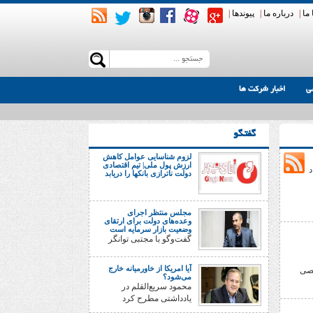
ما
|
درباره ما
|
پیوندها
|
ی
اخبار شرکت ها
گفتگو
لزوم شناسایی عوامل کاهش
ارزش پول ملی| تیم اقتصادی
د
دولت ناترازی بانکها را دریابد
مجلس منتظر اجرای
وعده‌های دولت برای ارتقای
وضعیت بازار سرمایه است
گفت‌وگو با مجتبی توانگر
آیا امریکا از خاورمیانه خارج
صصی
می‌شود؟
محمود سریع‌القلم در
یادداشتی مطرح کرد