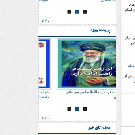
 های
 اینکه
آرشیو
پرونده ویژه
ین میان
ن...
نقطه
بیش از
ا
 علی
شهادت حضرت آیت الله‌العظمی سید علی
شهادت حضرت آیت الله‌
خامنه ای
خامنه ای
آرشیو
مجله اتاق خبر