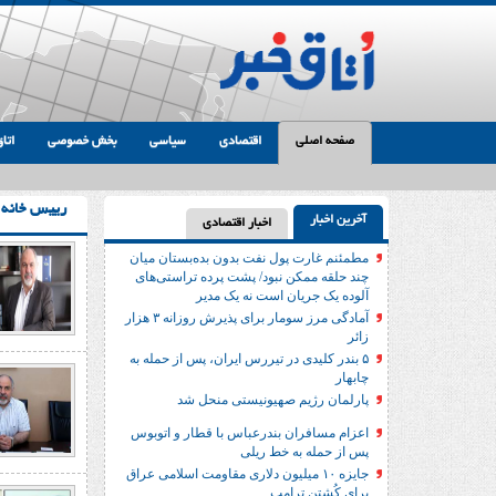
صفحه اصلی
اقتصادی
سیاسی
بخش خصوصی
اتاق
رییس خانه 
آخرین اخبار
اخبار اقتصادی
مطمئنم غارت پول نفت بدون بده‌بستان میان
چند حلقه ممکن نبود/ پشت پرده تراستی‌‌های
آلوده یک جریان است نه یک مدیر
آمادگی مرز سومار برای پذیرش روزانه ۳ هزار
زائر
۵ بندر کلیدی در تیررس ایران، پس از حمله به
چابهار
پارلمان رژیم صهیونیستی منحل شد
اعزام مسافران بندرعباس با قطار و اتوبوس
پس از حمله به خط ریلی
جایزه ۱۰ میلیون دلاری مقاومت اسلامی عراق
برای کُشتن ترامپ