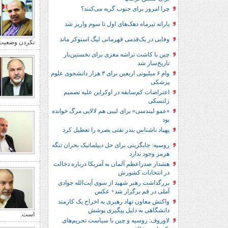
چرا امروز برای جنوب گریه می‌کنند؟
یارانه تیرماه دهک‌های اول تا سوم واریز شد
وفایی در یک‎‌قدمی قهرمانی لیگ اسنوکر ماند
نکردن وضعیت 
چین با کاشت تراشه مغزی برای نخستین‌بار
تاریخ‌ساز شد
وام ۶ میلیونی اربعین برای ۳ هزار دانشجوی علوم
پزشکی
اعتراضات کم‌سابقه در اوکراین علیه تصمیم
زلنسکی
«عمو لیندسی» برای لیبی هم لالایی مرگ خوانده
بود
پهپاد ناشناس بندر نفتی بصره را تعطیل کرد
روسیه: جایگزینی برای حل‌ دیپلماتیک بحران تنگه
هرمز وجود ندارد
هشدار صدراعظم آلمان به آمریکا درباره دخالت
در انتخابات کشورش
بزرگداشت رهبر شهید از سوی آیت‌الله جوادی
آملی در قم برگزار شد+ عکس
واکنش معاون نهاد رهبری به اخراج یک کارمند
دانشگاهی به دلیل پیگیری پوشش
است.
لاوروف: روسیه و چین با سیاست تحریم‌های