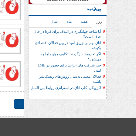
پربازدید
روز
هفته
ماه
سال
آیا شاخه جهانگیری در ائتلاف برای فردا در حال
حذف است؟
اتاق نهم بر تزریق امید در بین فعالان اقتصادی
بکوشد
اگر تحریم‌ها بازگردند، تکلیف هواپیماها چه
می‌شود؟
خیز شرکت های ایرانی برای حضور در LME
لندن
فعالان معدنی به‌دنبال روش‌های ریسک‌پذیر
باشند
3 رویکرد کلی اتاق در استراتژی روابط بین الملل
1