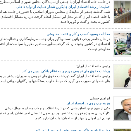
در جلسه خانه اقتصاد ایران با جمعی از نمایندگان مجلس شورای اسلامی مطرح
حمایت از رشد اقتصادی ایران جایگزین شعار حمایت از تولید داخلی
شب گذشته جمعی از نمایندگان مجلس شورای اسلامی با حضور در جلسه هم ا
با خانه اقتصاد ایران که در محل این تشکل انجام گرفت درباره مسائل اقتصادی 
کشور به بحث و گفت و گو پرداختند.
معادله دوسویه کسب و کار واقتصاد مقاومتی
هفت باغ مهربانی
در حال حاضر برخی قوانین دست‌وپاگیر برای جذب سرمایه‌گذاری و فعالیت‌های
اقتصادی در کشور وجود دارد که گرچه به‌طور مستقیم مغایر با سیاست‌های اقت
مقاومتی نیست.
رئیس خانه اقتصاد ایران:
پرداخت حقوق های نجومی مردم را به نظام بانکی بدبین می کند
رئیس خانه اقتصاد ایران گفت:پرداخت حقوق های نجومی به مدیران،بیشتر در 
های خصولتی صورت می گیرد که حیاط خلوت دستگاهها و ارگانهای دولتی است
ابراهیم جمیلی
هزینه چپ روی در اقتصاد ایران
یکی از مهم ترین اتفاق هایی که در تاریخ انقلاب رخ داد، مصادره اموال برخی
کارآفرینان به ویژه فهرست 53 نفر بود. در طول 37 سال اخیر نشان دادیم 
توانیم این اموال را بهتر از صاحبان اولیه آن اداره کنیم .
دولت اقدام به واگذاری بخش های اقتصادی کشور کند
رهبر شهید