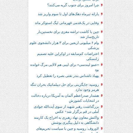
چرا امروز برای جنوب گریه می‌کنند؟
یارانه تیرماه دهک‌های اول تا سوم واریز شد
وفایی در یک‎‌قدمی قهرمانی لیگ اسنوکر ماند
چین با کاشت تراشه مغزی برای نخستین‌بار
تاریخ‌ساز شد
وام ۶ میلیونی اربعین برای ۳ هزار دانشجوی علوم
پزشکی
اعتراضات کم‌سابقه در اوکراین علیه تصمیم
زلنسکی
«عمو لیندسی» برای لیبی هم لالایی مرگ خوانده
بود
پهپاد ناشناس بندر نفتی بصره را تعطیل کرد
روسیه: جایگزینی برای حل‌ دیپلماتیک بحران تنگه
هرمز وجود ندارد
هشدار صدراعظم آلمان به آمریکا درباره دخالت
در انتخابات کشورش
بزرگداشت رهبر شهید از سوی آیت‌الله جوادی
آملی در قم برگزار شد+ عکس
واکنش معاون نهاد رهبری به اخراج یک کارمند
دانشگاهی به دلیل پیگیری پوشش
لاوروف: روسیه و چین با سیاست تحریم‌های