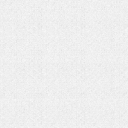
هفت باغ مهربانی
مدیریت دلار با حراج معکوس
رهبر شهید
یالثارات الحسین