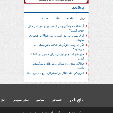
پربازدید
روز
هفته
ماه
سال
آیا شاخه جهانگیری در ائتلاف برای فردا در حال
حذف است؟
اتاق نهم بر تزریق امید در بین فعالان اقتصادی
بکوشد
اگر تحریم‌ها بازگردند، تکلیف هواپیماها چه
می‌شود؟
خیز شرکت های ایرانی برای حضور در LME
لندن
فعالان معدنی به‌دنبال روش‌های ریسک‌پذیر
باشند
3 رویکرد کلی اتاق در استراتژی روابط بین الملل
اتاق خبر
اقتصادی
سیاسی
بخش خصوصی
اتاق 
کلیه حقوق این وبگاه برای اتاق خبر محفوظ است