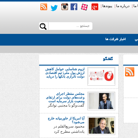
ما
|
درباره ما
|
پیوندها
|
ی
اخبار شرکت ها
گفتگو
لزوم شناسایی عوامل کاهش
ارزش پول ملی| تیم اقتصادی
دولت ناترازی بانکها را دریابد
مجلس منتظر اجرای
وعده‌های دولت برای ارتقای
وضعیت بازار سرمایه است
گفت‌وگو با مجتبی توانگر
آیا امریکا از خاورمیانه خارج
می‌شود؟
محمود سریع‌القلم در
یادداشتی مطرح کرد