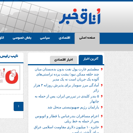
صفحه اصلی
اقتصادی
سیاسی
بخش خصوصی
اتاق
نایب رئیس
آخرین اخبار
اخبار اقتصادی
مطمئنم غارت پول نفت بدون بده‌بستان میان
چند حلقه ممکن نبود/ پشت پرده تراستی‌‌های
آلوده یک جریان است نه یک مدیر
آمادگی مرز سومار برای پذیرش روزانه ۳ هزار
زائر
۵ بندر کلیدی در تیررس ایران، پس از حمله به
چابهار
1
پارلمان رژیم صهیونیستی منحل شد
اعزام مسافران بندرعباس با قطار و اتوبوس
پس از حمله به خط ریلی
جایزه ۱۰ میلیون دلاری مقاومت اسلامی عراق
برای کُشتن ترامپ