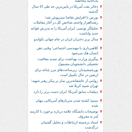
یک‌جانبه مخالفند
ذخائر نفت آمریکا در پایین‌ترین حد طی 43 سال
گذشته
بورس با افزایش تقاضا سبزپوش شد؛
رشد8هزار واحدی شاخص کل در آغاز معاملات
تحلیلگر تونسی: ایران آمریکا را به پذیرش قواعد
جدید واداشت
مدال برنز دختران ایران در جام جهانی تکواندو
کلاهبرداری با مهندسی اجتماعی؛ وقتی ذهن
انسان هک می‌شود
پیگیری وزارت بهداشت برای تمدید معافیت
تحصیلی دانشجویان مشمول
پورجمشیدیان: زیرساخت‌های مرز چذابه برای
اربعین در حال تکمیل است
روایتی از عاشقانه‌ترین نماز بر پیکر رهبر شهید؛‌
تهران‌ شبیه کربلا شد
دیپلمات سابق آمریکا: ایران دست برتر را دارد
ببینید| کشته شدن سربازهای آمریکایی پنهان
شده
توضیحات دانشگاه علامه درباره برخورد با کارمند
آمر به معروف
استاد برجسته ارتباطات و تحلیل گفتمان
درگذشت