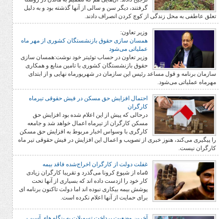
گرفتند، دیگر سن و سالی از آنها گذشته بود و به‌ دلیل
 زندگی از کوچ کردن انصراف دادند.
وزیر تعاون: ‏‎
همسان سازی حقوق‎ بازنشستگان کشوری از مهر ماه
عملیاتی می‌شود
وزیر تعاون در حساب توئیتر خود نوشت:همسان سازی
حقوق‎ بازنشستگان کشوری با تامین منابع و همکاری
ل مساعد رئیس این سازمان در شهریورماه نهایی و از ابتدای
‌شود.
احتمال افزایش حق مسکن در فیش حقوقی تیرماه
کارگران
درحالی که پیش از این اعلام شده بود افزایش حق
مسکن کارگران از تیرماه اعمال خواهد شد و جامعه
کارگری با وسواس اخبار مربوط به افزایش حق مسکن
هنوز خبری از تصویب و اعمال این افزایش در فیش حقوقی تیر ماه
غفلت دولت از کارگران اخراج‌شده فاقد بیمه
۵ماه از شیوع کرونا می‌گذرد و تقریبا کارگران زیادی
کار خود را ازدست داده اند که بسیاری از آنها تحت
پوشش بیمه بیکاری نبوده اند اما دولت تاکنون برنامه ای
برای حمایت از آنها اعلام نکرده است.
آخرین وضعیت پرداخت تسهیلات به بنگاه های آسیب