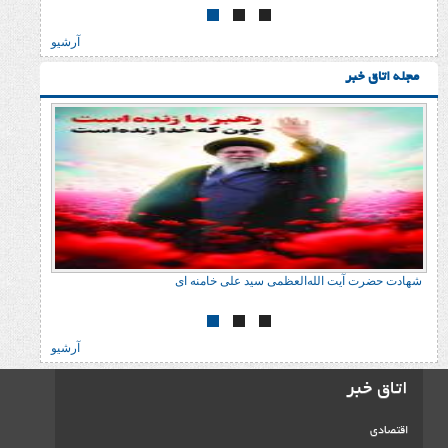
آرشیو
ر
حضرت آیت الله‌العظمی سید علی خامنه ای
آرشیو