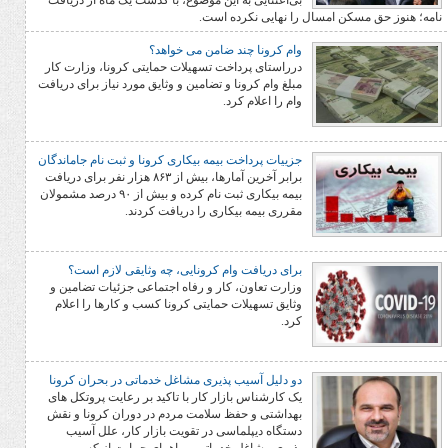
بی‌اعتنایی به این موضوع، با گذشت یک ماه از دریافت
ن امسال را نهایی نکرده است.
وام کرونا چند ضامن می خواهد؟
درراستای پرداخت تسهیلات حمایتی کرونا، وزارت کار
مبلغ وام کرونا و تضامین و وثایق مورد نیاز برای دریافت
وام را اعلام کرد.
جزییات پرداخت بیمه بیکاری کرونا و ثبت نام جاماندگان
برابر آخرین آمارها، بیش از ۸۶۳ هزار نفر برای دریافت
بیمه بیکاری ثبت نام کرده و بیش از ۹۰ درصد مشمولان
مقرری بیمه بیکاری را دریافت کردند.
برای دریافت وام کرونایی، چه وثایقی لازم است؟
وزارت تعاون، کار و رفاه اجتماعی جزئیات تضامین و
وثایق تسهیلات حمایتی کرونا کسب و کارها را اعلام
کرد.
دو دلیل آسیب پذیری مشاغل خدماتی در بحران کرونا
یک کارشناس بازار کار با تاکید بر رعایت پروتکل های
بهداشتی و حفظ سلامت مردم در دوران کرونا و نقش
دستگاه دیپلماسی در تقویت بازار کار، علل آسیب