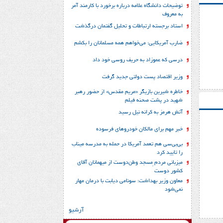
توضیحات دانشگاه علامه درباره برخورد با کارمند آمر
به معروف
استاد برجسته ارتباطات و تحلیل گفتمان درگذشت
ضارب آمریکایی: می‌خواهم همه مسلمانان را بکشم
درسی که عموزاد به حریف روسی خود داد
وزیر اقتصاد پست دولتی جدید گرفت
خاطره شیرین بازیگر «مریم مقدس» از حضور رهبر
شهید در پشت صحنه فیلم
آتش هرمز به کرانه نیل رسید
خبر مهم برای مالکان خودروهای فرسوده
بی‌بی‌سی هم تعمد آمریکا در حمله به مدرسه میناب
را تایید کرد
میزبانی مردم ِمسجد وطن‌دوست از میهمانان آقای
کشور دوست
معاون وزیر بهداشت: سونامی دیابت با درمان مهار
نمی‌شود
آرشیو