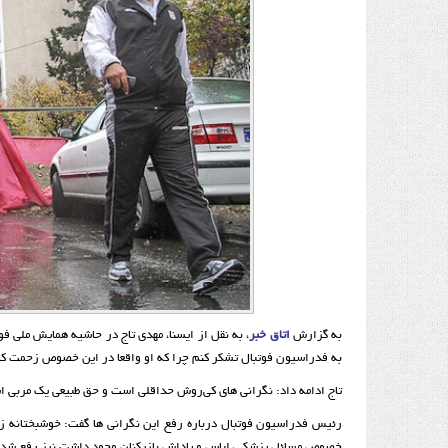
به گزارش
اتاق خبر
، به نقل از ایسنا، مهدی تاج در حاشیه همایش ملی ف
به فدراسیون فوتبال تشکر کنم چرا که او واقعا در این خصوص زحمت ک
تاج ادامه داد: نگرانی های کی‌روش حداقلی است و حق طبیعی یک مربی
رئیس فدراسیون فوتبال درباره رفع این نگرانی ها گفت: خوشبختانه زم
خصوص مسائل پزشکی، لباس و پاداش بازیکنان وجود داشت نیز رفع شده