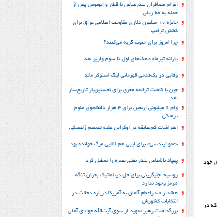
اعزام مسافران بندرعباس با قطار و اتوبوس پس از
حمله به خط ریلی
جایزه ۱۰ میلیون دلاری مقاومت اسلامی عراق برای
کُشتن ترامپ
چرا امروز برای جنوب گریه می‌کنند؟
یارانه تیرماه دهک‌های اول تا سوم واریز شد
وفایی در یک‎‌قدمی قهرمانی لیگ اسنوکر ماند
چین با کاشت تراشه مغزی برای نخستین‌بار تاریخ‌ساز
شد
وام ۶ میلیونی اربعین برای ۳ هزار دانشجوی علوم
پزشکی
اعتراضات کم‌سابقه در اوکراین علیه تصمیم زلنسکی
«عمو لیندسی» برای لیبی هم لالایی مرگ خوانده بود
پهپاد ناشناس بندر نفتی بصره را تعطیل کرد
ی خود
روسیه: جایگزینی برای حل‌ دیپلماتیک بحران تنگه
هرمز وجود ندارد
هشدار صدراعظم آلمان به آمریکا درباره دخالت در
انتخابات کشورش
که در
بزرگداشت رهبر شهید از سوی آیت‌الله جوادی آملی