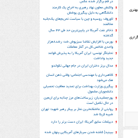
در قم برگزار شد+ عکس
واکنش معاون نهاد رهبری به اخراج یک کارمند
بهتری
دانشگاهی به دلیل پیگیری پوشش
لاوروف: روسیه و چین با سیاست تحریم‌های یک‌جانبه
مخالفند
ذخائر نفت آمریکا در پایین‌ترین حد طی 43 سال
گذشته
گزاری
بورس با افزایش تقاضا سبزپوش شد؛ رشد8هزار
واحدی شاخص کل در آغاز معاملات
تحلیلگر تونسی: ایران آمریکا را به پذیرش قواعد
جدید واداشت
مدال برنز دختران ایران در جام جهانی تکواندو
کلاهبرداری با مهندسی اجتماعی؛ وقتی ذهن انسان
هک می‌شود
پیگیری وزارت بهداشت برای تمدید معافیت تحصیلی
دانشجویان مشمول
پورجمشیدیان: زیرساخت‌های مرز چذابه برای اربعین
در حال تکمیل است
روایتی از عاشقانه‌ترین نماز بر پیکر رهبر شهید؛‌ تهران‌
شبیه کربلا شد
دیپلمات سابق آمریکا: ایران دست برتر را دارد
ببینید| کشته شدن سربازهای آمریکایی پنهان شده