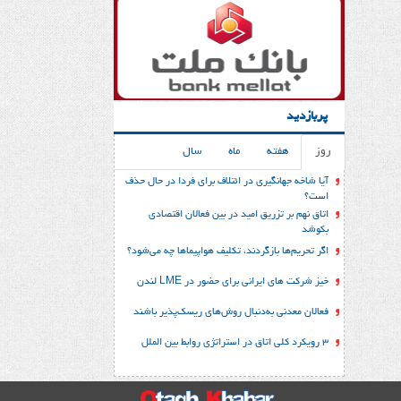
پربازدید
روز
هفته
ماه
سال
آیا شاخه جهانگیری در ائتلاف برای فردا در حال حذف
است؟
اتاق نهم بر تزریق امید در بین فعالان اقتصادی
بکوشد
اگر تحریم‌ها بازگردند، تکلیف هواپیماها چه می‌شود؟
خیز شرکت های ایرانی برای حضور در LME لندن
فعالان معدنی به‌دنبال روش‌های ریسک‌پذیر باشند
3 رویکرد کلی اتاق در استراتژی روابط بین الملل