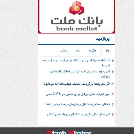
پربازدید
روز
هفته
ماه
سال
آیا شاخه جهانگیری در ائتلاف برای فردا در حال حذف
است؟
اتاق نهم بر تزریق امید در بین فعالان اقتصادی
بکوشد
اگر تحریم‌ها بازگردند، تکلیف هواپیماها چه می‌شود؟
خیز شرکت های ایرانی برای حضور در LME لندن
فعالان معدنی به‌دنبال روش‌های ریسک‌پذیر باشند
3 رویکرد کلی اتاق در استراتژی روابط بین الملل