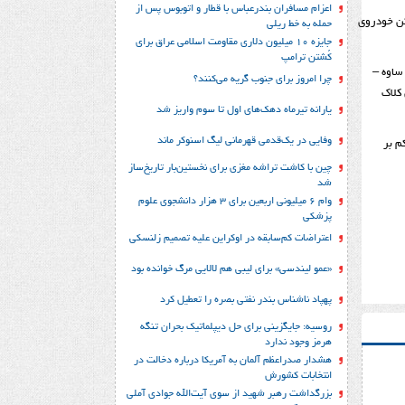
اعزام مسافران بندرعباس با قطار و اتوبوس پس از
کن خودروی
حمله به خط ریلی
جایزه ۱۰ میلیون دلاری مقاومت اسلامی عراق برای
کُشتن ترامپ
ساوه –
چرا امروز برای جنوب گریه می‌کنند؟
کلاک
یارانه تیرماه دهک‌های اول تا سوم واریز شد
وفایی در یک‎‌قدمی قهرمانی لیگ اسنوکر ماند
اع از شرایط حاکم بر
چین با کاشت تراشه مغزی برای نخستین‌بار تاریخ‌ساز
شد
وام ۶ میلیونی اربعین برای ۳ هزار دانشجوی علوم
پزشکی
اعتراضات کم‌سابقه در اوکراین علیه تصمیم زلنسکی
«عمو لیندسی» برای لیبی هم لالایی مرگ خوانده بود
پهپاد ناشناس بندر نفتی بصره را تعطیل کرد
روسیه: جایگزینی برای حل‌ دیپلماتیک بحران تنگه
هرمز وجود ندارد
هشدار صدراعظم آلمان به آمریکا درباره دخالت در
انتخابات کشورش
بزرگداشت رهبر شهید از سوی آیت‌الله جوادی آملی