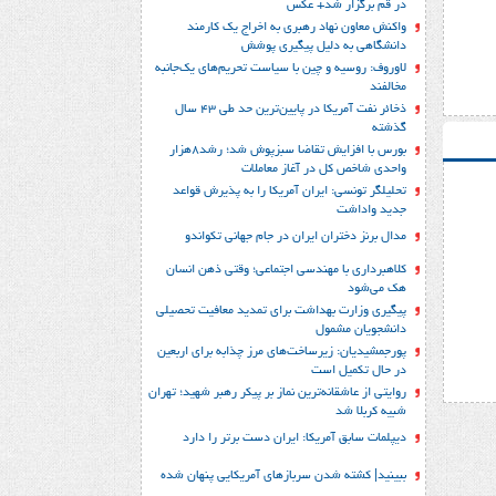
در قم برگزار شد+ عکس
واکنش معاون نهاد رهبری به اخراج یک کارمند
دانشگاهی به دلیل پیگیری پوشش
لاوروف: روسیه و چین با سیاست تحریم‌های یک‌جانبه
مخالفند
ذخائر نفت آمریکا در پایین‌ترین حد طی 43 سال
گذشته
بورس با افزایش تقاضا سبزپوش شد؛ رشد8هزار
واحدی شاخص کل در آغاز معاملات
تحلیلگر تونسی: ایران آمریکا را به پذیرش قواعد
جدید واداشت
مدال برنز دختران ایران در جام جهانی تکواندو
کلاهبرداری با مهندسی اجتماعی؛ وقتی ذهن انسان
هک می‌شود
پیگیری وزارت بهداشت برای تمدید معافیت تحصیلی
دانشجویان مشمول
پورجمشیدیان: زیرساخت‌های مرز چذابه برای اربعین
در حال تکمیل است
روایتی از عاشقانه‌ترین نماز بر پیکر رهبر شهید؛‌ تهران‌
شبیه کربلا شد
دیپلمات سابق آمریکا: ایران دست برتر را دارد
ببینید| کشته شدن سربازهای آمریکایی پنهان شده