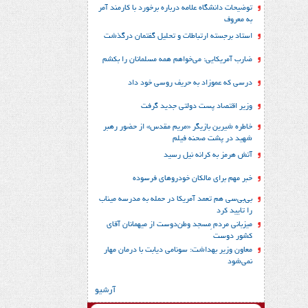
توضیحات دانشگاه علامه درباره برخورد با کارمند آمر
به معروف
استاد برجسته ارتباطات و تحلیل گفتمان درگذشت
ضارب آمریکایی: می‌خواهم همه مسلمانان را بکشم
درسی که عموزاد به حریف روسی خود داد
وزیر اقتصاد پست دولتی جدید گرفت
خاطره شیرین بازیگر «مریم مقدس» از حضور رهبر
شهید در پشت صحنه فیلم
آتش هرمز به کرانه نیل رسید
خبر مهم برای مالکان خودروهای فرسوده
بی‌بی‌سی هم تعمد آمریکا در حمله به مدرسه میناب
را تایید کرد
میزبانی مردم ِمسجد وطن‌دوست از میهمانان آقای
کشور دوست
معاون وزیر بهداشت: سونامی دیابت با درمان مهار
نمی‌شود
آرشیو