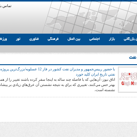
تماس با 
 بازرگانی
بازار
اجتماعی
بین الملل
فرهنگی
فناوری
تور
ورزش
 نفت
با حضور رييس‌جمهور و مديران نفت كشور در فاز 12 عسلويه/بزرگ‌ترين پروژه
نفتي تاريخ ايران كليد خورد
اتاق نیوز- آن‌هايي كه با فاصله چند ساله به اينجا سفر كرده باشند تغيير را از هم
بهتر حس مي‌كنند، تغييري كه براي به نتيجه نشستن آن عرق‌هاي زيادي بر پيشان
نشسته است،