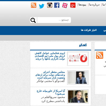
ما
|
درباره ما
|
پیوندها
|
ی
اخبار شرکت ها
گفتگو
لزوم شناسایی عوامل کاهش
ارزش پول ملی| تیم اقتصادی
دولت ناترازی بانکها را دریابد
ه
ي
مجلس منتظر اجرای
وعده‌های دولت برای ارتقای
وضعیت بازار سرمایه است
گفت‌وگو با مجتبی توانگر
آیا امریکا از خاورمیانه خارج
می‌شود؟
محمود سریع‌القلم در
یادداشتی مطرح کرد