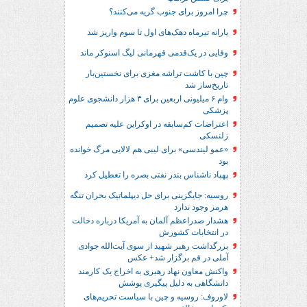
چرا امروز برای جنوب گریه می‌کنند؟
یارانه تیرماه دهک‌های اول تا سوم واریز شد
وفایی در یک‎‌قدمی قهرمانی لیگ اسنوکر ماند
چین با کاشت تراشه مغزی برای نخستین‌بار
تاریخ‌ساز شد
وام ۶ میلیونی اربعین برای ۳ هزار دانشجوی علوم
پزشکی
اعتراضات کم‌سابقه در اوکراین علیه تصمیم
زلنسکی
«عمو لیندسی» برای لیبی هم لالایی مرگ خوانده
بود
پهپاد ناشناس بندر نفتی بصره را تعطیل کرد
روسیه: جایگزینی برای حل‌ دیپلماتیک بحران تنگه
هرمز وجود ندارد
هشدار صدراعظم آلمان به آمریکا درباره دخالت
در انتخابات کشورش
بزرگداشت رهبر شهید از سوی آیت‌الله جوادی
آملی در قم برگزار شد+ عکس
واکنش معاون نهاد رهبری به اخراج یک کارمند
دانشگاهی به دلیل پیگیری پوشش
لاوروف: روسیه و چین با سیاست تحریم‌های