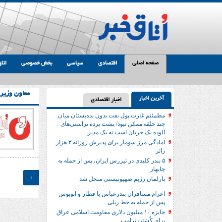
صفحه اصلی
اقتصادی
سیاسی
بخش خصوصی
اتاق
معاون وزير
آخرین اخبار
اخبار اقتصادی
مطمئنم غارت پول نفت بدون بده‌بستان میان
چند حلقه ممکن نبود/ پشت پرده تراستی‌‌های
آلوده یک جریان است نه یک مدیر
آمادگی مرز سومار برای پذیرش روزانه ۳ هزار
زائر
۵ بندر کلیدی در تیررس ایران، پس از حمله به
چابهار
1
پارلمان رژیم صهیونیستی منحل شد
اعزام مسافران بندرعباس با قطار و اتوبوس
پس از حمله به خط ریلی
جایزه ۱۰ میلیون دلاری مقاومت اسلامی عراق
برای کُشتن ترامپ