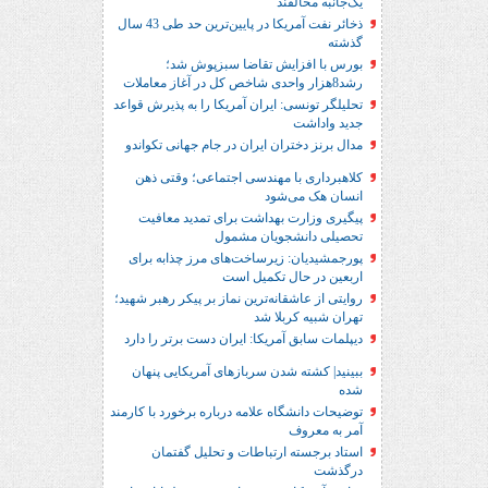
یک‌جانبه مخالفند
ذخائر نفت آمریکا در پایین‌ترین حد طی 43 سال
گذشته
بورس با افزایش تقاضا سبزپوش شد؛
رشد8هزار واحدی شاخص کل در آغاز معاملات
تحلیلگر تونسی: ایران آمریکا را به پذیرش قواعد
جدید واداشت
مدال برنز دختران ایران در جام جهانی تکواندو
کلاهبرداری با مهندسی اجتماعی؛ وقتی ذهن
انسان هک می‌شود
پیگیری وزارت بهداشت برای تمدید معافیت
تحصیلی دانشجویان مشمول
پورجمشیدیان: زیرساخت‌های مرز چذابه برای
اربعین در حال تکمیل است
روایتی از عاشقانه‌ترین نماز بر پیکر رهبر شهید؛‌
تهران‌ شبیه کربلا شد
دیپلمات سابق آمریکا: ایران دست برتر را دارد
ببینید| کشته شدن سربازهای آمریکایی پنهان
شده
توضیحات دانشگاه علامه درباره برخورد با کارمند
آمر به معروف
استاد برجسته ارتباطات و تحلیل گفتمان
درگذشت