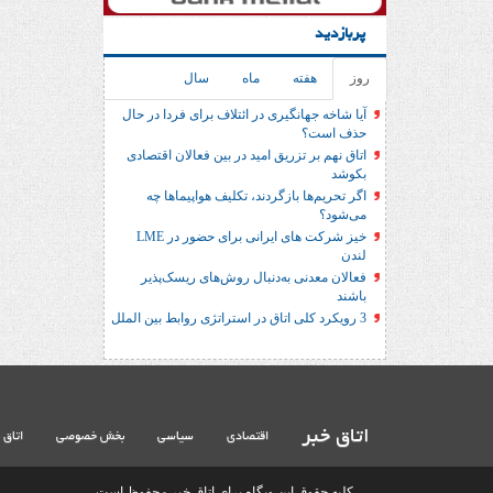
پربازدید
روز
هفته
ماه
سال
آیا شاخه جهانگیری در ائتلاف برای فردا در حال
حذف است؟
اتاق نهم بر تزریق امید در بین فعالان اقتصادی
بکوشد
اگر تحریم‌ها بازگردند، تکلیف هواپیماها چه
می‌شود؟
خیز شرکت های ایرانی برای حضور در LME
لندن
فعالان معدنی به‌دنبال روش‌های ریسک‌پذیر
باشند
3 رویکرد کلی اتاق در استراتژی روابط بین الملل
اتاق خبر
اقتصادی
سیاسی
بخش خصوصی
اتاق 
کلیه حقوق این وبگاه برای اتاق خبر محفوظ است