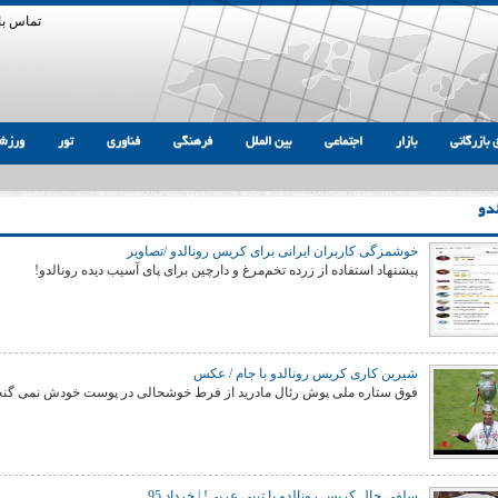
تماس با 
 بازرگانی
بازار
اجتماعی
بین الملل
فرهنگی
فناوری
تور
ورزش
دو
خوشمزگی کاربران ایرانی برای کریس رونالدو /تصاویر
پیشنهاد استفاده از زرده تخم‌مرغ و دارچین برای پای آسیب‌ دیده رونالدو!
شیرین کاری کریس رونالدو با جام / عکس
فوق ستاره ملی پوش رئال مادرید از فرط خوشحالی در پوست خودش نمی گنج
سلفی جال کریس رونالدو با تیپی عربی! | خرداد 95