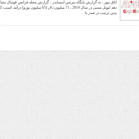
اتاق نیوز - به گزارش پایگاه بیزنس اینسایدر ، گزارش مجله فرانس فوتبال نش
دهد لیونل مسی در سال 2014 ، 71 میلیون دلار (65 میلیون یورو) درآمد 
بدین ترتیب در صدر با...
هفت باغ مهربانی
مدیریت دلار با حراج معکوس
رهبر شهید
یالثارات الحسین