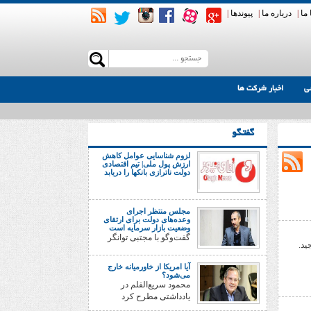
ما
|
درباره ما
|
پیوندها
|
ی
اخبار شرکت ها
گفتگو
لزوم شناسایی عوامل کاهش
ارزش پول ملی| تیم اقتصادی
دولت ناترازی بانکها را دریابد
مجلس منتظر اجرای
وعده‌های دولت برای ارتقای
وضعیت بازار سرمایه است
گفت‌وگو با مجتبی توانگر
ید.
آیا امریکا از خاورمیانه خارج
می‌شود؟
محمود سریع‌القلم در
یادداشتی مطرح کرد