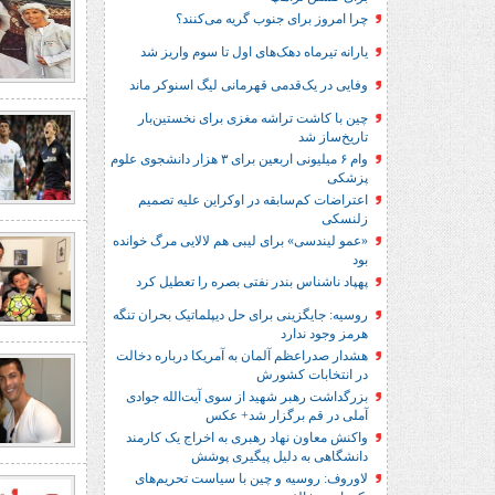
چرا امروز برای جنوب گریه می‌کنند؟
یارانه تیرماه دهک‌های اول تا سوم واریز شد
وفایی در یک‎‌قدمی قهرمانی لیگ اسنوکر ماند
چین با کاشت تراشه مغزی برای نخستین‌بار
تاریخ‌ساز شد
وام ۶ میلیونی اربعین برای ۳ هزار دانشجوی علوم
پزشکی
اعتراضات کم‌سابقه در اوکراین علیه تصمیم
زلنسکی
«عمو لیندسی» برای لیبی هم لالایی مرگ خوانده
بود
پهپاد ناشناس بندر نفتی بصره را تعطیل کرد
روسیه: جایگزینی برای حل‌ دیپلماتیک بحران تنگه
هرمز وجود ندارد
هشدار صدراعظم آلمان به آمریکا درباره دخالت
در انتخابات کشورش
بزرگداشت رهبر شهید از سوی آیت‌الله جوادی
آملی در قم برگزار شد+ عکس
واکنش معاون نهاد رهبری به اخراج یک کارمند
دانشگاهی به دلیل پیگیری پوشش
لاوروف: روسیه و چین با سیاست تحریم‌های