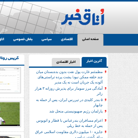
صفحه اصلی
اقتصادی
سیاسی
بخش خصوصی
اتاق
کریس رونال
آخرین اخبار
اخبار اقتصادی
مطمئنم غارت پول نفت بدون بده‌بستان میان
چند حلقه ممکن نبود/ پشت پرده تراستی‌‌های
آلوده یک جریان است نه یک مدیر
آمادگی مرز سومار برای پذیرش روزانه ۳ هزار
زائر
۵ بندر کلیدی در تیررس ایران، پس از حمله به
چابهار
پارلمان رژیم صهیونیستی منحل شد
اعزام مسافران بندرعباس با قطار و اتوبوس
پس از حمله به خط ریلی
جایزه ۱۰ میلیون دلاری مقاومت اسلامی عراق
برای کُشتن ترامپ