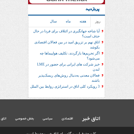
پربازدید
روز
هفته
ماه
سال
آیا شاخه جهانگیری در ائتلاف برای فردا در حال
حذف است؟
اتاق نهم بر تزریق امید در بین فعالان اقتصادی
بکوشد
اگر تحریم‌ها بازگردند، تکلیف هواپیماها چه
می‌شود؟
خیز شرکت های ایرانی برای حضور در LME
لندن
فعالان معدنی به‌دنبال روش‌های ریسک‌پذیر
باشند
3 رویکرد کلی اتاق در استراتژی روابط بین الملل
اتاق خبر
اقتصادی
سیاسی
بخش خصوصی
اتاق 
کلیه حقوق این وبگاه برای اتاق خبر محفوظ است