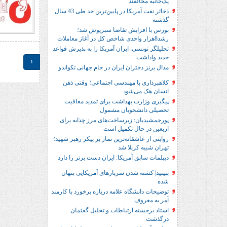
یک‌جانبه مخالفند
ذخائر نفت آمریکا در پایین‌ترین حد طی 43 سال
گذشته
بورس با افزایش تقاضا سبزپوش شد؛
رشد8هزار واحدی شاخص کل در آغاز معاملات
تحلیلگر تونسی: ایران آمریکا را به پذیرش قواعد
جدید واداشت
1
مدال برنز دختران ایران در جام جهانی تکواندو
کلاهبرداری با مهندسی اجتماعی؛ وقتی ذهن
انسان هک می‌شود
پیگیری وزارت بهداشت برای تمدید معافیت
تحصیلی دانشجویان مشمول
پورجمشیدیان: زیرساخت‌های مرز چذابه برای
اربعین در حال تکمیل است
روایتی از عاشقانه‌ترین نماز بر پیکر رهبر شهید؛‌
تهران‌ شبیه کربلا شد
دیپلمات سابق آمریکا: ایران دست برتر را دارد
ببینید| کشته شدن سربازهای آمریکایی پنهان
شده
توضیحات دانشگاه علامه درباره برخورد با کارمند
آمر به معروف
استاد برجسته ارتباطات و تحلیل گفتمان
درگذشت