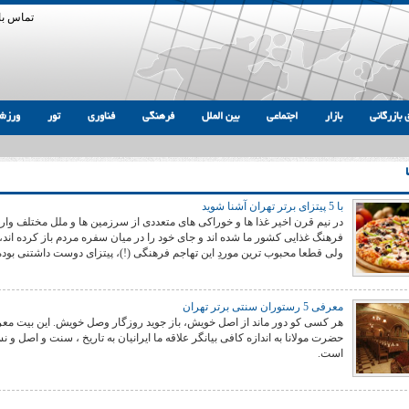
تماس با 
 بازرگانی
بازار
اجتماعی
بین الملل
فرهنگی
فناوری
تور
ورزش
با 5 پیتزای برتر تهران آشنا شوید
در نیم قرن اخیر غذا ها و خوراکی های متعددی از سرزمین ها و ملل مختلف وار
فرهنگ غذایی کشور ما شده اند و جای خود را در میان سفره مردم باز کرده اند،
ولی قطعا محبوب ترین موردِ این تهاجم فرهنگی (!)، پیتزای دوست داشتنی بود
معرفی 5 رستوران سنتی برتر تهران
هر کسی کو دور ماند از اصل خویش، باز جوید روزگار وصل خویش. این بیت مع
حضرت مولانا به اندازه کافی بیانگر علاقه ما ایرانیان به تاریخ ، سنت و اصل و 
است.