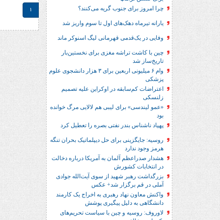
چرا امروز برای جنوب گریه می‌کنند؟
1
یارانه تیرماه دهک‌های اول تا سوم واریز شد
وفایی در یک‎‌قدمی قهرمانی لیگ اسنوکر ماند
چین با کاشت تراشه مغزی برای نخستین‌بار
تاریخ‌ساز شد
وام ۶ میلیونی اربعین برای ۳ هزار دانشجوی علوم
پزشکی
اعتراضات کم‌سابقه در اوکراین علیه تصمیم
زلنسکی
«عمو لیندسی» برای لیبی هم لالایی مرگ خوانده
بود
پهپاد ناشناس بندر نفتی بصره را تعطیل کرد
روسیه: جایگزینی برای حل‌ دیپلماتیک بحران تنگه
هرمز وجود ندارد
هشدار صدراعظم آلمان به آمریکا درباره دخالت
در انتخابات کشورش
بزرگداشت رهبر شهید از سوی آیت‌الله جوادی
آملی در قم برگزار شد+ عکس
واکنش معاون نهاد رهبری به اخراج یک کارمند
دانشگاهی به دلیل پیگیری پوشش
لاوروف: روسیه و چین با سیاست تحریم‌های