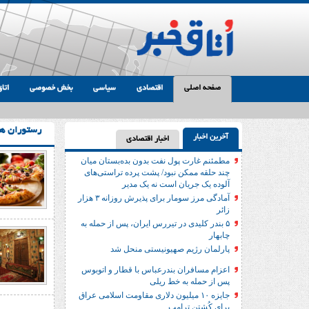
صفحه اصلی
اقتصادی
سیاسی
بخش خصوصی
اتاق
رستوران ها
آخرین اخبار
اخبار اقتصادی
مطمئنم غارت پول نفت بدون بده‌بستان میان
چند حلقه ممکن نبود/ پشت پرده تراستی‌‌های
آلوده یک جریان است نه یک مدیر
آمادگی مرز سومار برای پذیرش روزانه ۳ هزار
زائر
۵ بندر کلیدی در تیررس ایران، پس از حمله به
چابهار
پارلمان رژیم صهیونیستی منحل شد
اعزام مسافران بندرعباس با قطار و اتوبوس
پس از حمله به خط ریلی
جایزه ۱۰ میلیون دلاری مقاومت اسلامی عراق
برای کُشتن ترامپ