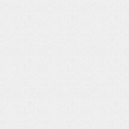
هفت باغ مهربانی
مدیریت دلار با حراج معکوس
رهبر شهید
یالثارات الحسین