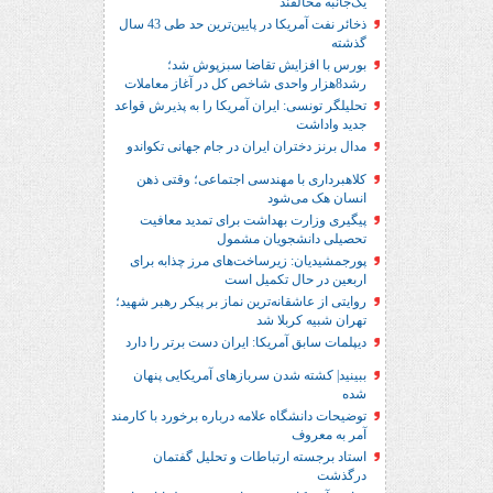
یک‌جانبه مخالفند
ذخائر نفت آمریکا در پایین‌ترین حد طی 43 سال
گذشته
بورس با افزایش تقاضا سبزپوش شد؛
رشد8هزار واحدی شاخص کل در آغاز معاملات
تحلیلگر تونسی: ایران آمریکا را به پذیرش قواعد
جدید واداشت
مدال برنز دختران ایران در جام جهانی تکواندو
کلاهبرداری با مهندسی اجتماعی؛ وقتی ذهن
انسان هک می‌شود
پیگیری وزارت بهداشت برای تمدید معافیت
تحصیلی دانشجویان مشمول
پورجمشیدیان: زیرساخت‌های مرز چذابه برای
اربعین در حال تکمیل است
روایتی از عاشقانه‌ترین نماز بر پیکر رهبر شهید؛‌
تهران‌ شبیه کربلا شد
دیپلمات سابق آمریکا: ایران دست برتر را دارد
ببینید| کشته شدن سربازهای آمریکایی پنهان
شده
توضیحات دانشگاه علامه درباره برخورد با کارمند
آمر به معروف
استاد برجسته ارتباطات و تحلیل گفتمان
درگذشت