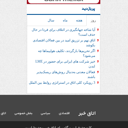
پربازدید
روز
هفته
ماه
سال
آیا شاخه جهانگیری در ائتلاف برای فردا در حال
حذف است؟
اتاق نهم بر تزریق امید در بین فعالان اقتصادی
بکوشد
اگر تحریم‌ها بازگردند، تکلیف هواپیماها چه
می‌شود؟
خیز شرکت های ایرانی برای حضور در LME
لندن
فعالان معدنی به‌دنبال روش‌های ریسک‌پذیر
باشند
3 رویکرد کلی اتاق در استراتژی روابط بین الملل
اتاق خبر
اقتصادی
سیاسی
بخش خصوصی
اتاق 
کلیه حقوق این وبگاه برای اتاق خبر محفوظ است