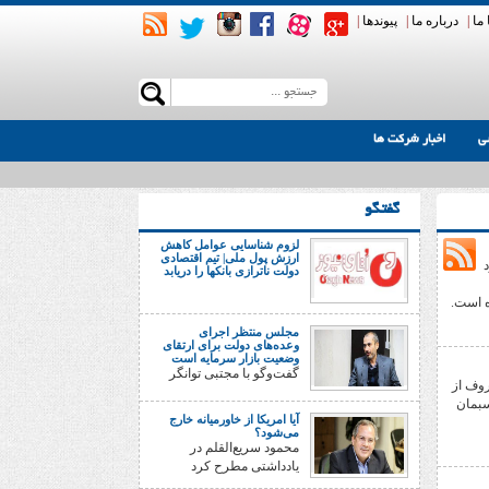
ما
|
درباره ما
|
پیوندها
|
ی
اخبار شرکت ها
گفتگو
لزوم شناسایی عوامل کاهش
ارزش پول ملی| تیم اقتصادی
د
دولت ناترازی بانکها را دریابد
ه است.
مجلس منتظر اجرای
وعده‌های دولت برای ارتقای
وضعیت بازار سرمایه است
گفت‌وگو با مجتبی توانگر
روف از
نسبمان
آیا امریکا از خاورمیانه خارج
می‌شود؟
محمود سریع‌القلم در
یادداشتی مطرح کرد