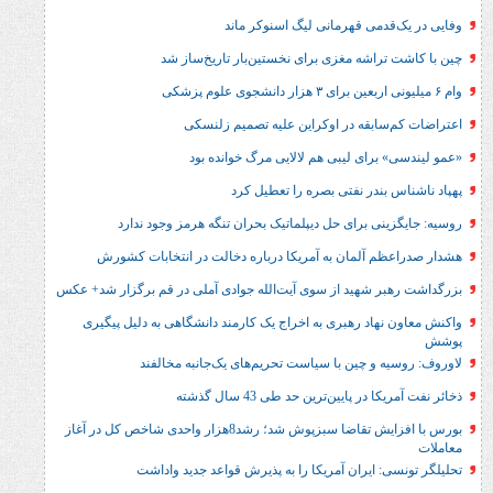
راشه مغزی برای نخستین‌بار تاریخ‌ساز شد
ابقه در اوکراین علیه تصمیم زلنسکی
رای لیبی هم لالایی مرگ خوانده بود
ندر نفتی بصره را تعطیل کرد
ی برای حل‌ دیپلماتیک بحران تنگه هرمز وجود ندارد
 آلمان به آمریکا درباره دخالت در انتخابات کشورش
 شهید از سوی آیت‌الله جوادی آملی در قم برگزار شد+ عکس
هاد رهبری به اخراج یک کارمند دانشگاهی به دلیل پیگیری
 و چین با سیاست تحریم‌های یک‌جانبه مخالفند
 پایین‌ترین حد طی 43 سال گذشته
بورس با افزایش تقاضا سبزپوش شد؛ رشد8هزار واحدی شاخص کل در آغاز
 ایران آمریکا را به پذیرش قواعد جدید واداشت