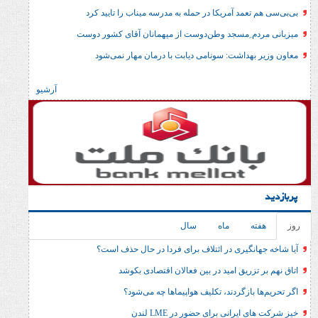
مد آمریکا در حمله به مدرسه میناب را تایید کرد
 ِمسجد وطن‌دوست از میهمانان آقای کشور دوست
داشت: سونامی دیابت با درمان مهار نمی‌شود
آرشیو
ماه
سال
گیری در ائتلاف برای فردا در حال حذف است؟
ریق امید در بین فعالان اقتصادی بکوشد
ازگردند، تکلیف هواپیماها چه می‌شود؟
انی برای حضور در LME لندن