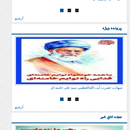
آرشیو
لی خامنه ای
شهادت حضرت آیت الله‌العظمی سید علی خامنه 
آرشیو
ر