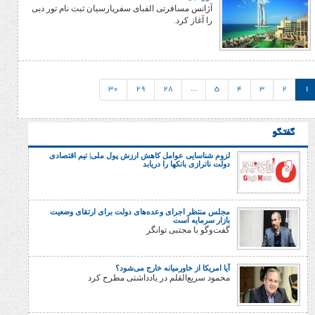
آژانس مسافرتی الفبای سفرپارسیان ثبت نام تور دبی
را آغاز کرد.
30
29
28
...
5
4
لزوم شناسایی عوامل کاهش ارزش پول ملی| تیم اقتصادی
دولت ناترازی بانکها را دریابد
مجلس منتظر اجرای وعده‌های دولت برای ارتقای وضعیت
بازار سرمایه است
گفت‌وگو با مجتبی توانگر
آیا امریکا از خاورمیانه خارج می‌شود؟
محمود سریع‌القلم در یادداشتی مطرح کرد