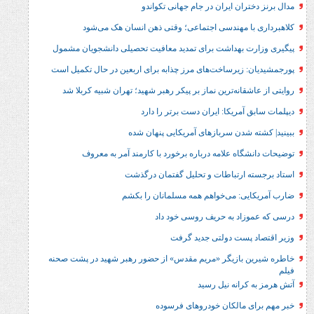
ان ایران در جام جهانی تکواندو
 مهندسی اجتماعی؛ وقتی ذهن انسان هک می‌شود
 بهداشت برای تمدید معافیت تحصیلی دانشجویان مشمول
زیرساخت‌های مرز چذابه برای اربعین در حال تکمیل است
نه‌ترین نماز بر پیکر رهبر شهید؛‌ تهران‌ شبیه کربلا شد
مریکا: ایران دست برتر را دارد
شدن سربازهای آمریکایی پنهان شده
ه علامه درباره برخورد با کارمند آمر به معروف
ارتباطات و تحلیل گفتمان درگذشت
: می‌خواهم همه مسلمانان را بکشم
د به حریف روسی خود داد
ست دولتی جدید گرفت
بازیگر «مریم مقدس» از حضور رهبر شهید در پشت صحنه
رانه نیل رسید
مالکان خودروهای فرسوده