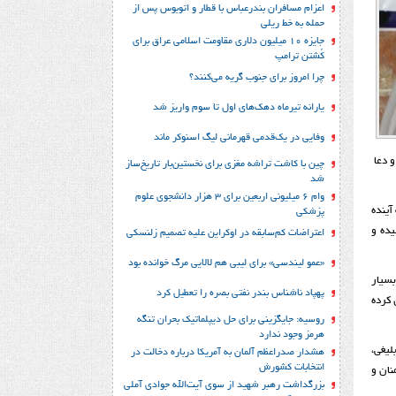
اعزام مسافران بندرعباس با قطار و اتوبوس پس از
حمله به خط ریلی
جایزه ۱۰ میلیون دلاری مقاومت اسلامی عراق برای
کُشتن ترامپ
چرا امروز برای جنوب گریه می‌کنند؟
یارانه تیرماه دهک‌های اول تا سوم واریز شد
وفایی در یک‎‌قدمی قهرمانی لیگ اسنوکر ماند
تصریح کرد: از نکاتی که باید منتظران واقعی به آن واقف باشند، این است که در لفظ و همچنین در حقیقت منتظر امام زمان (عج) باشند و دعا
چین با کاشت تراشه مغزی برای نخستین‌بار تاریخ‌ساز
شد
وام ۶ میلیونی اربعین برای ۳ هزار دانشجوی علوم
آینده
پزشکی
یده و
اعتراضات کم‌سابقه در اوکراین علیه تصمیم زلنسکی
«عمو لیندسی» برای لیبی هم لالایی مرگ خوانده بود
بسیار
پهپاد ناشناس بندر نفتی بصره را تعطیل کرد
 کرده
روسیه: جایگزینی برای حل‌ دیپلماتیک بحران تنگه
هرمز وجود ندارد
لیغی،
هشدار صدراعظم آلمان به آمریکا درباره دخالت در
انتخابات کشورش
نان و
بزرگداشت رهبر شهید از سوی آیت‌الله جوادی آملی