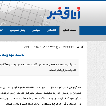
صفحه اصلی
اقتصادی
سیاسی
بخش خصوصی
اتاق
کد خبر:
344421
تاریخ انتشار:
1 خرداد 1395 - 07:31
اندیشه مهدویت 
مدیرکل تبلیغات اسلامی مازندران گفت: اندیشه مهدویت راهگشای سع
اندیشه گران‌قدر است.
به گزارش اتاق خبر به نقل از مهر، حجت‌الاسلام ناصرشکریان امیری 
مدیران و روسای ادارت تبلیغات اسلامی شهرهای مازندران در اردوگاه
عرض تبریک فرارسیدن ولادت یگانه منجی عالم بشریت حضرت ولی‌عصر 
در راستای برگزاری هرچه باشکوه‌تر این مراسم همت و تلاش کنیم.