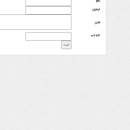
نام
ایمیل
متن
2+3=