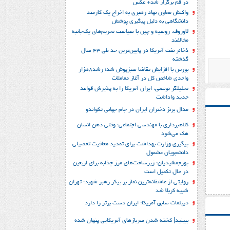
در قم برگزار شد+ عکس
واکنش معاون نهاد رهبری به اخراج یک کارمند
دانشگاهی به دلیل پیگیری پوشش
لاوروف: روسیه و چین با سیاست تحریم‌های یک‌جانبه
مخالفند
ذخائر نفت آمریکا در پایین‌ترین حد طی 43 سال
گذشته
بورس با افزایش تقاضا سبزپوش شد؛ رشد8هزار
واحدی شاخص کل در آغاز معاملات
تحلیلگر تونسی: ایران آمریکا را به پذیرش قواعد
جدید واداشت
مدال برنز دختران ایران در جام جهانی تکواندو
کلاهبرداری با مهندسی اجتماعی؛ وقتی ذهن انسان
هک می‌شود
پیگیری وزارت بهداشت برای تمدید معافیت تحصیلی
دانشجویان مشمول
پورجمشیدیان: زیرساخت‌های مرز چذابه برای اربعین
در حال تکمیل است
روایتی از عاشقانه‌ترین نماز بر پیکر رهبر شهید؛‌ تهران‌
شبیه کربلا شد
دیپلمات سابق آمریکا: ایران دست برتر را دارد
ببینید| کشته شدن سربازهای آمریکایی پنهان شده