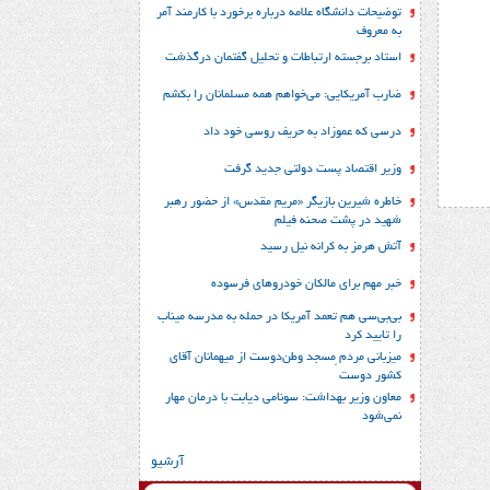
توضیحات دانشگاه علامه درباره برخورد با کارمند آمر
به معروف
استاد برجسته ارتباطات و تحلیل گفتمان درگذشت
ضارب آمریکایی: می‌خواهم همه مسلمانان را بکشم
درسی که عموزاد به حریف روسی خود داد
وزیر اقتصاد پست دولتی جدید گرفت
خاطره شیرین بازیگر «مریم مقدس» از حضور رهبر
شهید در پشت صحنه فیلم
آتش هرمز به کرانه نیل رسید
خبر مهم برای مالکان خودروهای فرسوده
بی‌بی‌سی هم تعمد آمریکا در حمله به مدرسه میناب
را تایید کرد
میزبانی مردم ِمسجد وطن‌دوست از میهمانان آقای
کشور دوست
معاون وزیر بهداشت: سونامی دیابت با درمان مهار
نمی‌شود
آرشیو