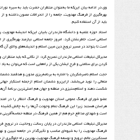
وی در ادامه بیان این‌که ما به‌عنوان منتظران حضرت باید به سیره نوران
بهره‌گیری از فرهنگ مهدویت، جامعه را از انحرافات مصون داشته و از خط
باید از آن استفاده کنیم
.
استاد حوزه علمیه و دانشگاه مازندران بابیان این‌که اندیشه مهدویت 
اسلامی است، خاطرنشان کرد: امروز جامعه اسلامی نیازمند بهره‌گیری از 
است تا بتواند در مسیر ترویج دین مبین اسلام و اندیشه‌های والای آن گام
مدیرکل تبلیغات اسلامی مازندران
کردن برای سلامتی و فرج ایشان یکی از راه‌هایی است که می‌توان به یاد 
حجت اسلام ناصرشکریان با اشاره به برنامه‌ریزی مدون و هدفمند دشمنا
متعالی را نوید می‌بخشد، ازاین‌رو دشمنان اسلام ازجمله استکبار ج
شکست دهند و اسلام‌ستیزی در منطقه و جهان هم اصلی‌ترین برنامهٔ آن‌ها
عضو شورای فرهنگ عمومی استان مهدویت و فرهنگ انتظار را در امتدا
هراسان هستند زیرا این فرهنگ تمام وجودت آن‌ها را به چالش کشیده اس
است و شهدای مدافع حرم هم از همین فرهنگ در منطقه حماسه‌آفرینی می‌
مدیرکل تبلیغات اسلامی مازندران در پایان رسالت روحانیت در ترویج فر
فرهنگ مهدویت را به شیوه‌ای مناسب و تأثیرگذار در جامعه تبیین و نهاد
مستکبرین عالم، ترویج و توسعه فرهنگ مهدویت بهترین راه جلوگیری از