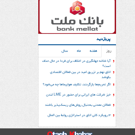
پربازدید
روز
هفته
ماه
سال
آیا شاخه جهانگیری در ائتلاف برای فردا در حال حذف
است؟
اتاق نهم بر تزریق امید در بین فعالان اقتصادی
بکوشد
اگر تحریم‌ها بازگردند، تکلیف هواپیماها چه می‌شود؟
خیز شرکت های ایرانی برای حضور در LME لندن
فعالان معدنی به‌دنبال روش‌های ریسک‌پذیر باشند
3 رویکرد کلی اتاق در استراتژی روابط بین الملل