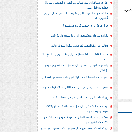
اعزام مسافران بندرعباس با قطار و اتوبوس پس از
حمله به خط ریلی
رعکس،
جایزه ۱۰ میلیون دلاری مقاومت اسلامی عراق برای
کُشتن ترامپ
چرا امروز برای جنوب گریه می‌کنند؟
یارانه تیرماه دهک‌های اول تا سوم واریز شد
وفایی در یک‎‌قدمی قهرمانی لیگ اسنوکر ماند
چین با کاشت تراشه مغزی برای نخستین‌بار تاریخ‌ساز
شد
وام ۶ میلیونی اربعین برای ۳ هزار دانشجوی علوم
پزشکی
اعتراضات کم‌سابقه در اوکراین علیه تصمیم زلنسکی
«عمو لیندسی» برای لیبی هم لالایی مرگ خوانده بود
پهپاد ناشناس بندر نفتی بصره را تعطیل کرد
روسیه: جایگزینی برای حل‌ دیپلماتیک بحران تنگه
هرمز وجود ندارد
هشدار صدراعظم آلمان به آمریکا درباره دخالت در
انتخابات کشورش
بزرگداشت رهبر شهید از سوی آیت‌الله جوادی آملی