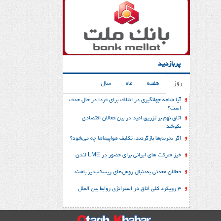
پربازدید
روز
هفته
ماه
سال
آیا شاخه جهانگیری در ائتلاف برای فردا در حال حذف
است؟
اتاق نهم بر تزریق امید در بین فعالان اقتصادی
بکوشد
اگر تحریم‌ها بازگردند، تکلیف هواپیماها چه می‌شود؟
خیز شرکت های ایرانی برای حضور در LME لندن
فعالان معدنی به‌دنبال روش‌های ریسک‌پذیر باشند
3 رویکرد کلی اتاق در استراتژی روابط بین الملل