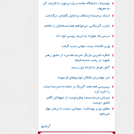
توضیحات دانشگاه علامه درباره برخورد با کارمند آمر
به معروف
استاد برجسته ارتباطات و تحلیل گفتمان درگذشت
ضارب آمریکایی: می‌خواهم همه مسلمانان را بکشم
درسی که عموزاد به حریف روسی خود داد
وزیر اقتصاد پست دولتی جدید گرفت
خاطره شیرین بازیگر «مریم مقدس» از حضور رهبر
شهید در پشت صحنه فیلم
آتش هرمز به کرانه نیل رسید
خبر مهم برای مالکان خودروهای فرسوده
بی‌بی‌سی هم تعمد آمریکا در حمله به مدرسه میناب
را تایید کرد
میزبانی مردم ِمسجد وطن‌دوست از میهمانان آقای
کشور دوست
معاون وزیر بهداشت: سونامی دیابت با درمان مهار
نمی‌شود
آرشیو