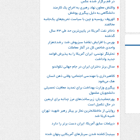
در قم برگزار شد+ عکس
واکنش معاون نهاد رهبری به اخراج یک کارمند
دانشگاهی به دلیل پیگیری پوشش
لاوروف: روسیه و چین با سیاست تحریم‌های یک‌جانبه
مخالفند
ذخائر نفت آمریکا در پایین‌ترین حد طی 43 سال
گذشته
بورس با افزایش تقاضا سبزپوش شد؛ رشد8هزار
واحدی شاخص کل در آغاز معاملات
تحلیلگر تونسی: ایران آمریکا را به پذیرش قواعد
جدید واداشت
مدال برنز دختران ایران در جام جهانی تکواندو
کلاهبرداری با مهندسی اجتماعی؛ وقتی ذهن انسان
هک می‌شود
پیگیری وزارت بهداشت برای تمدید معافیت تحصیلی
دانشجویان مشمول
پورجمشیدیان: زیرساخت‌های مرز چذابه برای اربعین
در حال تکمیل است
روایتی از عاشقانه‌ترین نماز بر پیکر رهبر شهید؛‌ تهران‌
شبیه کربلا شد
دیپلمات سابق آمریکا: ایران دست برتر را دارد
ببینید| کشته شدن سربازهای آمریکایی پنهان شده