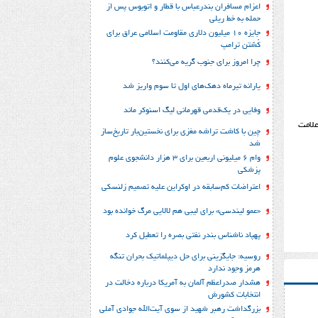
اعزام مسافران بندرعباس با قطار و اتوبوس پس از
حمله به خط ریلی
جایزه ۱۰ میلیون دلاری مقاومت اسلامی عراق برای
کُشتن ترامپ
چرا امروز برای جنوب گریه می‌کنند؟
یارانه تیرماه دهک‌های اول تا سوم واریز شد
وفایی در یک‎‌قدمی قهرمانی لیگ اسنوکر ماند
علامت
چین با کاشت تراشه مغزی برای نخستین‌بار تاریخ‌ساز
شد
وام ۶ میلیونی اربعین برای ۳ هزار دانشجوی علوم
پزشکی
اعتراضات کم‌سابقه در اوکراین علیه تصمیم زلنسکی
«عمو لیندسی» برای لیبی هم لالایی مرگ خوانده بود
پهپاد ناشناس بندر نفتی بصره را تعطیل کرد
روسیه: جایگزینی برای حل‌ دیپلماتیک بحران تنگه
هرمز وجود ندارد
هشدار صدراعظم آلمان به آمریکا درباره دخالت در
انتخابات کشورش
بزرگداشت رهبر شهید از سوی آیت‌الله جوادی آملی