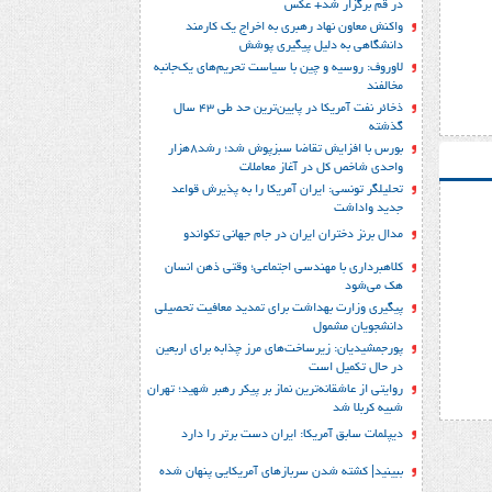
در قم برگزار شد+ عکس
واکنش معاون نهاد رهبری به اخراج یک کارمند
دانشگاهی به دلیل پیگیری پوشش
لاوروف: روسیه و چین با سیاست تحریم‌های یک‌جانبه
مخالفند
ذخائر نفت آمریکا در پایین‌ترین حد طی 43 سال
گذشته
بورس با افزایش تقاضا سبزپوش شد؛ رشد8هزار
واحدی شاخص کل در آغاز معاملات
تحلیلگر تونسی: ایران آمریکا را به پذیرش قواعد
جدید واداشت
مدال برنز دختران ایران در جام جهانی تکواندو
کلاهبرداری با مهندسی اجتماعی؛ وقتی ذهن انسان
هک می‌شود
پیگیری وزارت بهداشت برای تمدید معافیت تحصیلی
دانشجویان مشمول
پورجمشیدیان: زیرساخت‌های مرز چذابه برای اربعین
در حال تکمیل است
روایتی از عاشقانه‌ترین نماز بر پیکر رهبر شهید؛‌ تهران‌
شبیه کربلا شد
دیپلمات سابق آمریکا: ایران دست برتر را دارد
ببینید| کشته شدن سربازهای آمریکایی پنهان شده