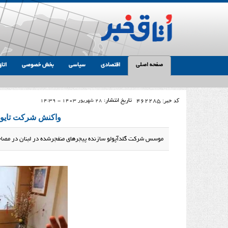
صفحه اصلی
اقتصادی
سیاسی
بخش خصوصی
اتاق
کد خبر:
462285
تاریخ انتشار:
28 شهریور 1403 - 14:39
واکنش شرکت تایوانی
موسس شرکت گلدآپولو سازنده پیجرهای منفجرشده در لبنان در مصاحبه