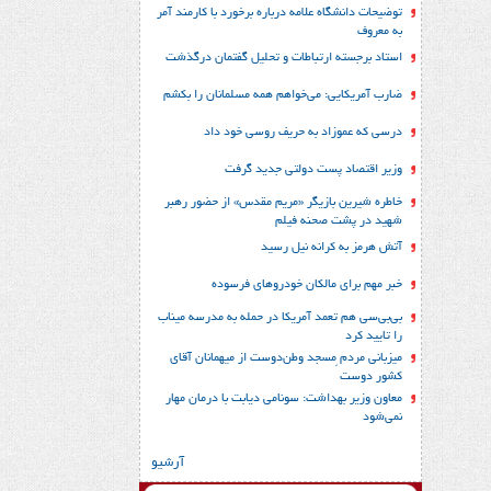
توضیحات دانشگاه علامه درباره برخورد با کارمند آمر
به معروف
استاد برجسته ارتباطات و تحلیل گفتمان درگذشت
ضارب آمریکایی: می‌خواهم همه مسلمانان را بکشم
درسی که عموزاد به حریف روسی خود داد
وزیر اقتصاد پست دولتی جدید گرفت
خاطره شیرین بازیگر «مریم مقدس» از حضور رهبر
شهید در پشت صحنه فیلم
آتش هرمز به کرانه نیل رسید
خبر مهم برای مالکان خودروهای فرسوده
بی‌بی‌سی هم تعمد آمریکا در حمله به مدرسه میناب
را تایید کرد
میزبانی مردم ِمسجد وطن‌دوست از میهمانان آقای
کشور دوست
معاون وزیر بهداشت: سونامی دیابت با درمان مهار
نمی‌شود
آرشیو