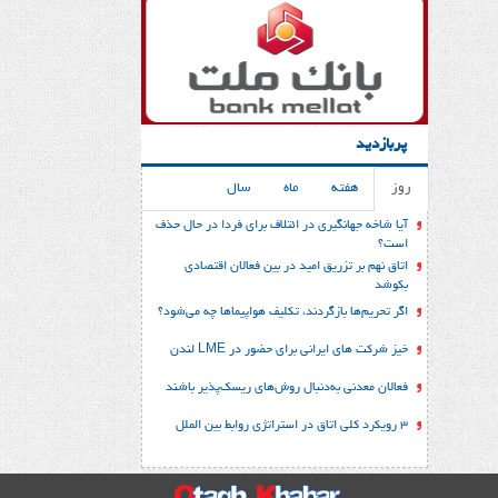
پربازدید
روز
هفته
ماه
سال
آیا شاخه جهانگیری در ائتلاف برای فردا در حال حذف
است؟
اتاق نهم بر تزریق امید در بین فعالان اقتصادی
بکوشد
اگر تحریم‌ها بازگردند، تکلیف هواپیماها چه می‌شود؟
خیز شرکت های ایرانی برای حضور در LME لندن
فعالان معدنی به‌دنبال روش‌های ریسک‌پذیر باشند
3 رویکرد کلی اتاق در استراتژی روابط بین الملل