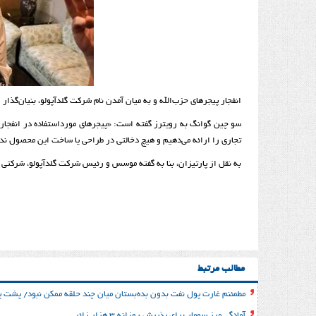
انفجار پیجرهای حزب‌الله و به میان آمدن نام شرکت گلدآپولو، بنیان‌گذار
سو چین گوانگ به رویترز گفته است:‌ «پیجرهای مورداستفاده در انفجار 
تجاری را ارائه می‌دهیم و هیچ دخالتی در طراحی یا ساخت این محصول ند
به نقل از پارتیزان، بنا به گفته موسس و رئیس شرکت گلدآپولو، شرکتی به‌نام BAC در اروپا پیجر مدل AR-924 را تولید و فر
مطالب مرتبط
مطمئنم غارت پول نفت بدون بده‌بستان میان چند حلقه ممکن نبود/ پشت پر
آمادگی مرز سومار برای پذیرش روزانه ۳ هزار زائر