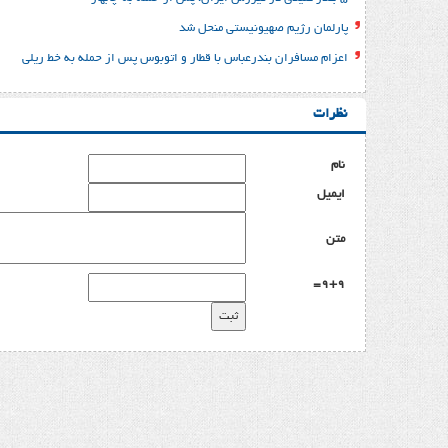
پارلمان رژیم صهیونیستی منحل شد
اعزام مسافران بندرعباس با قطار و اتوبوس پس از حمله به خط ریلی
نظرات
نام
ایمیل
متن
9+9=