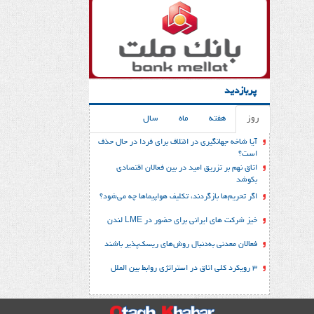
پربازدید
روز
هفته
ماه
سال
آیا شاخه جهانگیری در ائتلاف برای فردا در حال حذف
است؟
اتاق نهم بر تزریق امید در بین فعالان اقتصادی
بکوشد
اگر تحریم‌ها بازگردند، تکلیف هواپیماها چه می‌شود؟
خیز شرکت های ایرانی برای حضور در LME لندن
فعالان معدنی به‌دنبال روش‌های ریسک‌پذیر باشند
3 رویکرد کلی اتاق در استراتژی روابط بین الملل