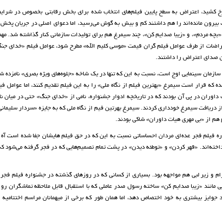
خ کشید، اعتراض به سطح پایین فیلم‌های انتخاب شده برای بخش رقابتی بخصوص در شرایط
بت بیرون مانده‌اند را هم داشتند کم و بیش به گوش می‌رسید، اما دعوای اصلی در جریان پخش
«بچه مردم»، و «زیبا صدایم کن»، چند سیمرغ هم برای تولیدات سازمانی کنار گذاشته شد. مهم
اضات از طرف عوامل فیلم گران قیمت «موسی کلیم الله» مطرح شود، عوامل فیلم «خدای جن
ین صدای اعتراض را داشتند.
زمان سینمایی اوج است، نسبت به این که تنها در یک شاخه «جلوه‌های ویژه بصری» نامزده شد
ده که قرار است سیمرغ «بهترین فیلم از نگاه ملی» را به این فیلم تقدیم کنند، اما عوامل فی
داوران در پی آن بودند که در تاریخچه ادوار جشنواره، نامی از «خدای جنگ» حتی در میان نام
 و از دریافت سیمرغ خودداری کردند. سیمرغ بهرتین فیم از نگاه ملی که به جایزه «سردار سلیمان
 هم از «بی مهری هیات داوران» شاکی بودند.
اره فیلم فجر عده‌ای مردان احساساتی نسبت به این که در حق فیلم هایشان جفا شده است آه و
داخته‌اند. «قهر کردن» و «توطئه دیدن» در پشت تمام تصمیم‌هایی که در فجر گرفته می‌شود که
ام و زیر لبی هم مواجهه بود. بسیاری از کسانی که در روز‌های گذشته در جشنواره فیلم فجر
هایی مانند «زیبا صدایم کن» ساخته رسول صدر عاملی که با استقبال قابل ملاحظه تماشگران رو 
جوایز بیشتری به خود اختصاص دهد، اما همان طور که برخی از میهمانان مراسم اختتامیه ا