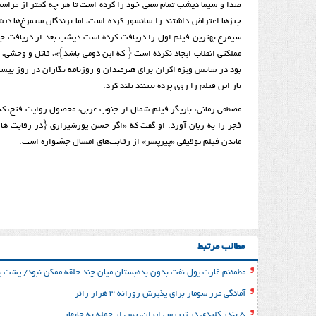
صدا و سیما دیشب تمام سعی خود را کرده است تا هر چه کمتر از مراسم
چیز‌ها اعتراض داشتند را سانسور کرده است، اما برندگان سیمرغ‌ها دی
سیمرغ بهترین فیلم اول را دریافت کرده است دیشب بعد از دریافت جای
بود در سانس ویژه اکران برای هنرمندان و روزنامه نگاران در روز بیستم
بار این فیلم را روی پرده ببینند بلند کرد.
مصطفی زمانی، بازیگر فیلم شمال از جنوب غربی، محصول روایت فتح، ک
فجر را به زبان آورد. او گفت که «اگر حسن پورشیرازی {در رقابت ها} 
ماندن فیلم توقیفی «پیرپسر» از رقابت‌های امسال جشنواره است.
مطالب مرتبط
مطمئنم غارت پول نفت بدون بده‌بستان میان چند حلقه ممکن نبود/ پشت پر
آمادگی مرز سومار برای پذیرش روزانه ۳ هزار زائر
۵ بندر کلیدی در تیررس ایران، پس از حمله به چابهار