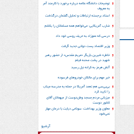
توضیحات دانشگاه علامه درباره برخورد با کارمند آمر
به معروف
استاد برجسته ارتباطات و تحلیل گفتمان درگذشت
ضارب آمریکایی: می‌خواهم همه مسلمانان را بکشم
درسی که عموزاد به حریف روسی خود داد
وزیر اقتصاد پست دولتی جدید گرفت
خاطره شیرین بازیگر «مریم مقدس» از حضور رهبر
شهید در پشت صحنه فیلم
آتش هرمز به کرانه نیل رسید
خبر مهم برای مالکان خودروهای فرسوده
بی‌بی‌سی هم تعمد آمریکا در حمله به مدرسه میناب
را تایید کرد
میزبانی مردم ِمسجد وطن‌دوست از میهمانان آقای
کشور دوست
معاون وزیر بهداشت: سونامی دیابت با درمان مهار
نمی‌شود
آرشیو