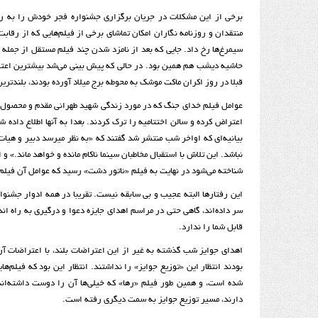
برخی از این مشکلات در جریان برگزاری جشنواره فجر خودش را به ر
منتقدان و روزنامه نگاران امکان تماشای برخی از فیلم‌هایی که از رقا
سیمرغ‌ها رخ داد. جایی که بعد از نامزد شدن چند فیلم مستقل از جمله 
حاشیه دیشب هم همین بود. در حالی که پیش بینی می‌شد بیشترین اعتر
قبلا در روز اکران ماکت موشک به محوطه برج میلاد آورده بودند، بلندتر
عوامل فیلم خدای جنگ که در مورد زندگی شهید طهرانی مقدم و محصول سا
اعتراض کرده و سالن اختتامیه را ترک کردند. بعدا به آنها اطلاع داده ش
بیانیه‌ای که اواخر شب منتشر شد گفتند که «به نظر میرسد دبیر و هیات 
نباشد. این تلاش با استقبال مخاطبان سینما ناکام مانده و خواهد ماند.»
شناخته می‌شود در نهایت به فیلم «ناتور دشت» رسید که عوامل آن فیلم
این رفتار‌ها البته عجیب و بی سابقه نیست. تقریبا در همه ادوار جشنو
سر داده‌اند، گاهی حتی در مراسم اهدای جایزه دعوا و درگیری به راه ان
قابل شما را ندارد.
اهدای جوایز شب گذشته به غیر از این اعتراضات بلند، با اعتراضات آر
بودند انتظار این «توزیع جوایز» را نداشتند. انتظار این بود که فیلم‌
شده است، و همین طور فیلم «رها» که خیلی‌ها آن را دوست داشته‌اند 
دارند، مسیر توزیع جوایز به سمت دیگری رفته است.