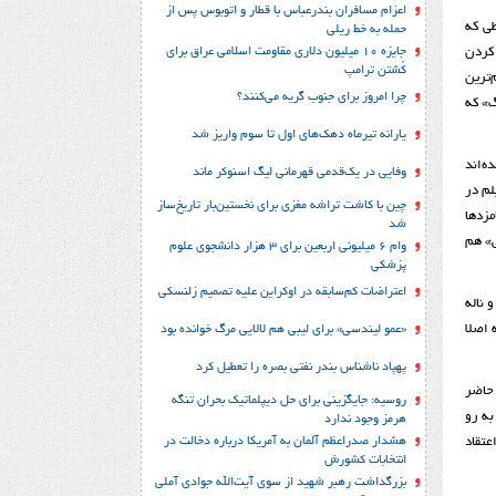
اعزام مسافران بندرعباس با قطار و اتوبوس پس از
ی که
حمله به خط ریلی
جایزه ۱۰ میلیون دلاری مقاومت اسلامی عراق برای
 کردن
کُشتن ترامپ
‌ترین
چرا امروز برای جنوب گریه می‌کنند؟
گ» که
یارانه تیرماه دهک‌های اول تا سوم واریز شد
ه‌اند
وفایی در یک‎‌قدمی قهرمانی لیگ اسنوکر ماند
لم در
چین با کاشت تراشه مغزی برای نخستین‌بار تاریخ‌ساز
زد‌ها
شد
ی» هم
وام ۶ میلیونی اربعین برای ۳ هزار دانشجوی علوم
پزشکی
اعتراضات کم‌سابقه در اوکراین علیه تصمیم زلنسکی
 ناله
 اصلا
«عمو لیندسی» برای لیبی هم لالایی مرگ خوانده بود
پهپاد ناشناس بندر نفتی بصره را تعطیل کرد
 حاضر
روسیه: جایگزینی برای حل‌ دیپلماتیک بحران تنگه
به رو
هرمز وجود ندارد
هشدار صدراعظم آلمان به آمریکا درباره دخالت در
عتقاد
انتخابات کشورش
بزرگداشت رهبر شهید از سوی آیت‌الله جوادی آملی