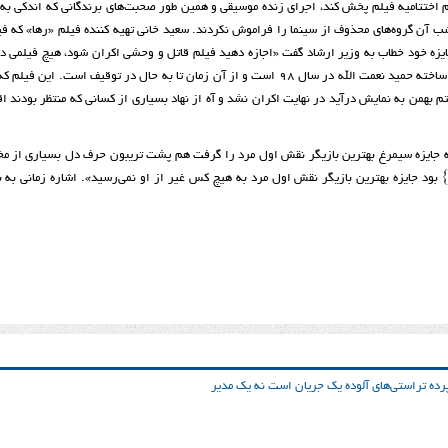
 اختتامیه فیلم پخش کند، اجرای زنده موسیقی و همین طور صحبت‌های برندگانی که اندکی به
شب آن گروه‌های محذوف از سینما را فراموش نکردند. سعید خانی تهیه کننده فیلم «رها» که 
زه خود خطاب به وزیر ارشاد گفت «اجازه دهید فیلم قاتل و وحشی اکران شود، هیچ فیلمی د
مملکتی انقلاب ایجاد نکرده است { که این دومی باشد}»، قاتل و وحشی، ساخته حمید نعمت الله در سال ۹۸ است و از آن زمان تا به حال در توقیف است. ای
 بهمن به نمایش درآید در نهایت اکران نشد و آه از نهاد بسیاری از کسانی که منتظر بودند اق
ه جایزه سیمرغ بهترین بازیگر نقش اول مرد را گرفت هم پشت تریبون حرف دل بسیاری از مخ
بود جایزه بهترین بازیگر نقش اول مرد به هیچ کس غیر از او نمی‌رسید». اشاره زمانی به 
ده تراستی‌‌های آلوده یک جریان است نه یک مدیر