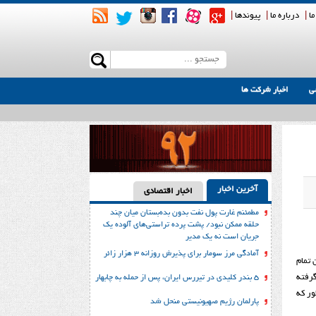
ما
|
درباره ما
|
پیوندها
|
ی
اخبار شرکت ها
آخرین اخبار
اخبار اقتصادی
مطمئنم غارت پول نفت بدون بده‌بستان میان چند
حلقه ممکن نبود/ پشت پرده تراستی‌‌های آلوده یک
جریان است نه یک مدیر
آمادگی مرز سومار برای پذیرش روزانه ۳ هزار زائر
 تمام
گرفته
۵ بندر کلیدی در تیررس ایران، پس از حمله به چابهار
ور که
پارلمان رژیم صهیونیستی منحل شد