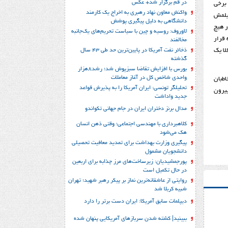
در قم برگزار شد+ عکس
 برخی
واکنش معاون نهاد رهبری به اخراج یک کارمند
فیلمش
دانشگاهی به دلیل پیگیری پوشش
ر هیچ
لاوروف: روسیه و چین با سیاست تحریم‌های یک‌جانبه
ن فیلم که قرار
مخالفند
ذخائر نفت آمریکا در پایین‌ترین حد طی 43 سال
لا یک
گذشته
بورس با افزایش تقاضا سبزپوش شد؛ رشد8هزار
واحدی شاخص کل در آغاز معاملات
اطبان
تحلیلگر تونسی: ایران آمریکا را به پذیرش قواعد
بیرون
جدید واداشت
مدال برنز دختران ایران در جام جهانی تکواندو
کلاهبرداری با مهندسی اجتماعی؛ وقتی ذهن انسان
هک می‌شود
پیگیری وزارت بهداشت برای تمدید معافیت تحصیلی
دانشجویان مشمول
پورجمشیدیان: زیرساخت‌های مرز چذابه برای اربعین
در حال تکمیل است
روایتی از عاشقانه‌ترین نماز بر پیکر رهبر شهید؛‌ تهران‌
شبیه کربلا شد
دیپلمات سابق آمریکا: ایران دست برتر را دارد
ببینید| کشته شدن سربازهای آمریکایی پنهان شده