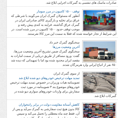
نفسی به گمرکات اجرایی ابلاغ شد.
توقف ۱۵۰۰ کامیون در مرز سومار
آنطور که مسئولان گمرک ایران می‌گویند با شرطی که
عراق برای تخلیه و بارگیری کالای صادراتی ایران در
گمرک عراق گذاشته‌، فرایند به کندی پیش رفته و
موجب توقف حدود ۱۵۰۰ کامیون در مرز شده است. در
خواسته شده که فعلا به سمت این مرز کالا نفرستند.
سخنگوی گمرک خبر داد
آخرین وضعیت مرزها
سخنگوی گمرک ضمن تشریح آخرین وضعیت مرزها،
گفت: ورود مسافر از طریق دریایی از سمت امارات به
مقصد ایران محدود شده بود اما با تمهیداتی که دیده شد
از سوی گمرک ایران
تمدید مهلت ترخیص خودروهای دپو شده ابلاغ شد
تصویبنامه هیات وزیران در خصوص تمدید مهلت ترخیص
خودروهای موضوع بند ۳ تصویبنامه در مورد ثبت
سفارش برای واردات خودروهای سواری دپو شده در
کاهش آستانه مقاومت دولت در برابر رانتخواران
کالا بدون هیچ ثبت سفارشی به گمرک می‌آید و پس از
آن، فقط چند ماه معطلی را تحمل می‌کند و سپس