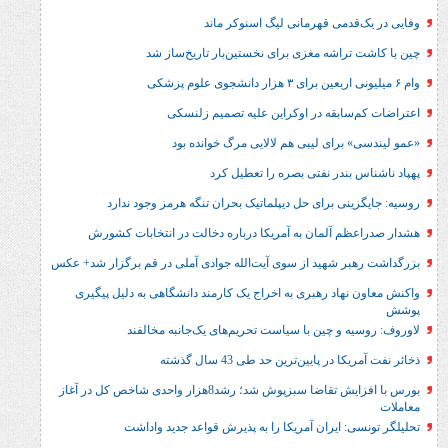
راشه مغزی برای نخستین‌بار تاریخ‌ساز شد
ابقه در اوکراین علیه تصمیم زلنسکی
رای لیبی هم لالایی مرگ خوانده بود
ندر نفتی بصره را تعطیل کرد
ی برای حل‌ دیپلماتیک بحران تنگه هرمز وجود ندارد
 آلمان به آمریکا درباره دخالت در انتخابات کشورش
 شهید از سوی آیت‌الله جوادی آملی در قم برگزار شد+ عکس
هاد رهبری به اخراج یک کارمند دانشگاهی به دلیل پیگیری
 و چین با سیاست تحریم‌های یک‌جانبه مخالفند
 پایین‌ترین حد طی 43 سال گذشته
بورس با افزایش تقاضا سبزپوش شد؛ رشد8هزار واحدی شاخص کل در آغاز
 ایران آمریکا را به پذیرش قواعد جدید واداشت