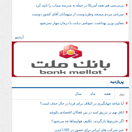
مد آمریکا در حمله به مدرسه میناب را تایید کرد
 ِمسجد وطن‌دوست از میهمانان آقای کشور دوست
داشت: سونامی دیابت با درمان مهار نمی‌شود
آرشیو
ماه
سال
گیری در ائتلاف برای فردا در حال حذف است؟
ریق امید در بین فعالان اقتصادی بکوشد
ازگردند، تکلیف هواپیماها چه می‌شود؟
انی برای حضور در LME لندن