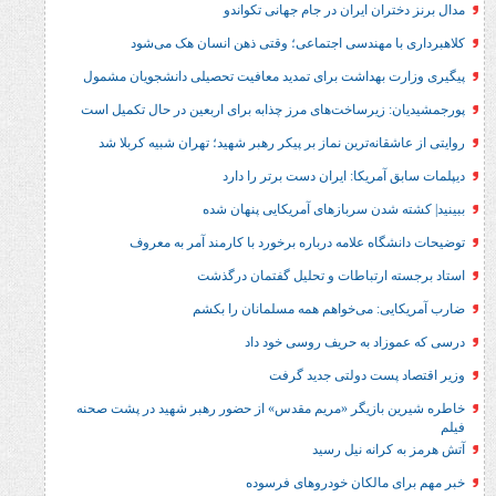
ان ایران در جام جهانی تکواندو
 مهندسی اجتماعی؛ وقتی ذهن انسان هک می‌شود
 بهداشت برای تمدید معافیت تحصیلی دانشجویان مشمول
زیرساخت‌های مرز چذابه برای اربعین در حال تکمیل است
نه‌ترین نماز بر پیکر رهبر شهید؛‌ تهران‌ شبیه کربلا شد
مریکا: ایران دست برتر را دارد
شدن سربازهای آمریکایی پنهان شده
ه علامه درباره برخورد با کارمند آمر به معروف
ارتباطات و تحلیل گفتمان درگذشت
: می‌خواهم همه مسلمانان را بکشم
د به حریف روسی خود داد
ست دولتی جدید گرفت
بازیگر «مریم مقدس» از حضور رهبر شهید در پشت صحنه
رانه نیل رسید
مالکان خودروهای فرسوده