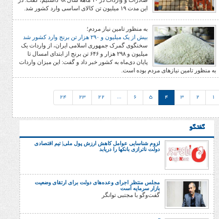
صادرات و واردات در ۱۰ ماهه سال ۹۸ داشتیم، گفت: در
این مدت ۱۹ میلیون تن کالای اساسی وارد کشور شد.
به منظور تامین نیاز مردم؛
بیش از یک میلیون و ۲۹۰ هزار تن برنج وارد کشور شد
سخنگوی گمرک جمهوری اسلامی ایران، از واردات یک
میلیون و ۲۹۸ هزار و ۶۴۶ تن برنج از ابتدای امسال تا
پایان دی‌ماه به کشور خبر داد و گفت: این میزان واردات
زهای مردم بوده است.
24
23
22
...
6
5
4
لزوم شناسایی عوامل کاهش ارزش پول ملی| تیم اقتصادی
دولت ناترازی بانکها را دریابد
مجلس منتظر اجرای وعده‌های دولت برای ارتقای وضعیت
بازار سرمایه است
گفت‌وگو با مجتبی توانگر