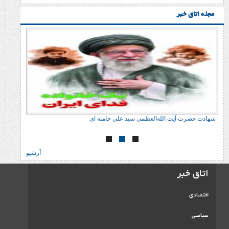
ر
ت الله‌العظمی سید علی خامنه ای
شهادت حضرت آیت الله‌ال
آرشیو