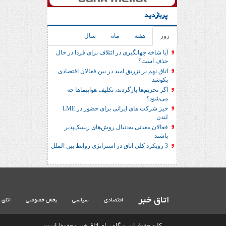
پربازدید
روز
هفته
ماه
سال
آیا شاخه جهانگیری در ائتلاف برای فردا در حال
حذف است؟
اتاق نهم بر تزریق امید در بین فعالان اقتصادی
بکوشد
اگر تحریم‌ها بازگردند، تکلیف هواپیماها چه
می‌شود؟
خیز شرکت های ایرانی برای حضور در LME
لندن
فعالان معدنی به‌دنبال روش‌های ریسک‌پذیر
باشند
3 رویکرد کلی اتاق در استراتژی روابط بین الملل
اتاق خبر
اقتصادی
سیاسی
بخش خصوصی
اتاق 
کلیه حقوق این وبگاه برای اتاق خبر محفوظ است