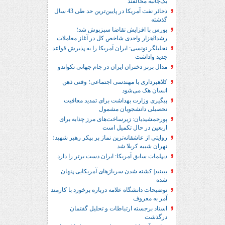
یک‌جانبه مخالفند
ذخائر نفت آمریکا در پایین‌ترین حد طی 43 سال
گذشته
بورس با افزایش تقاضا سبزپوش شد؛
رشد8هزار واحدی شاخص کل در آغاز معاملات
تحلیلگر تونسی: ایران آمریکا را به پذیرش قواعد
جدید واداشت
مدال برنز دختران ایران در جام جهانی تکواندو
کلاهبرداری با مهندسی اجتماعی؛ وقتی ذهن
انسان هک می‌شود
پیگیری وزارت بهداشت برای تمدید معافیت
تحصیلی دانشجویان مشمول
پورجمشیدیان: زیرساخت‌های مرز چذابه برای
اربعین در حال تکمیل است
روایتی از عاشقانه‌ترین نماز بر پیکر رهبر شهید؛‌
تهران‌ شبیه کربلا شد
دیپلمات سابق آمریکا: ایران دست برتر را دارد
ببینید| کشته شدن سربازهای آمریکایی پنهان
شده
توضیحات دانشگاه علامه درباره برخورد با کارمند
آمر به معروف
استاد برجسته ارتباطات و تحلیل گفتمان
درگذشت