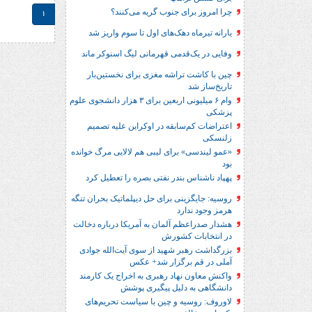
چرا امروز برای جنوب گریه می‌کنند؟
1
یارانه تیرماه دهک‌های اول تا سوم واریز شد
وفایی در یک‎‌قدمی قهرمانی لیگ اسنوکر ماند
چین با کاشت تراشه مغزی برای نخستین‌بار
تاریخ‌ساز شد
وام ۶ میلیونی اربعین برای ۳ هزار دانشجوی علوم
پزشکی
اعتراضات کم‌سابقه در اوکراین علیه تصمیم
زلنسکی
«عمو لیندسی» برای لیبی هم لالایی مرگ خوانده
بود
پهپاد ناشناس بندر نفتی بصره را تعطیل کرد
روسیه: جایگزینی برای حل‌ دیپلماتیک بحران تنگه
هرمز وجود ندارد
هشدار صدراعظم آلمان به آمریکا درباره دخالت
در انتخابات کشورش
بزرگداشت رهبر شهید از سوی آیت‌الله جوادی
آملی در قم برگزار شد+ عکس
واکنش معاون نهاد رهبری به اخراج یک کارمند
دانشگاهی به دلیل پیگیری پوشش
لاوروف: روسیه و چین با سیاست تحریم‌های