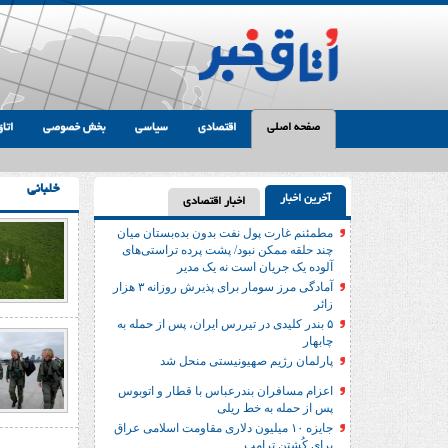
صفحه اصلی
اقتصادی
سیاسی
بخش خصوصی
اتاق
خلبانی
آخرین اخبار
اخبار اقتصادی
مطمئنم غارت پول نفت بدون بده‌بستان میان
چند حلقه ممکن نبود/ پشت پرده تراستی‌‌های
آلوده یک جریان است نه یک مدیر
آمادگی مرز سومار برای پذیرش روزانه ۳ هزار
زائر
۵ بندر کلیدی در تیررس ایران، پس از حمله به
چابهار
پارلمان رژیم صهیونیستی منحل شد
اعزام مسافران بندرعباس با قطار و اتوبوس
پس از حمله به خط ریلی
جایزه ۱۰ میلیون دلاری مقاومت اسلامی عراق
برای کُشتن ترامپ