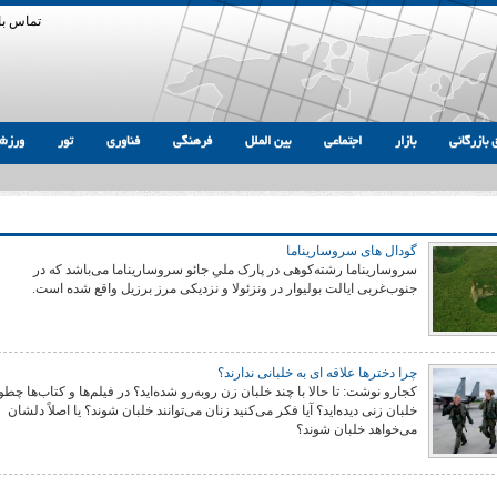
تماس با 
 بازرگانی
بازار
اجتماعی
بین الملل
فرهنگی
فناوری
تور
ورزش
گودال های سروساریناما
سروساریناما رشته‌کوهی در پارک ملیِ جائو سروساریناما می‌باشد که در
جنوب‌غربی ایالت بولیوار در ونزئولا و نزدیکی مرز برزیل واقع شده است.
چرا دخترها علاقه ای به خلبانی ندارند؟
کجارو نوشت: تا حالا با چند خلبان زن روبه‌رو شده‌اید؟ در فیلم‌ها و کتاب‌ها چطو
خلبان زنی دیده‌اید؟ آیا فکر می‌کنید زنان می‌توانند خلبان شوند؟ یا اصلاً دلشان
می‌خواهد خلبان شوند؟