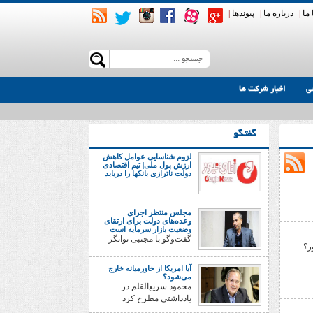
ما
|
درباره ما
|
پیوندها
|
ی
اخبار شرکت ها
گفتگو
لزوم شناسایی عوامل کاهش
ارزش پول ملی| تیم اقتصادی
دولت ناترازی بانکها را دریابد
مجلس منتظر اجرای
وعده‌های دولت برای ارتقای
وضعیت بازار سرمایه است
گفت‌وگو با مجتبی توانگر
ر؟
آیا امریکا از خاورمیانه خارج
می‌شود؟
محمود سریع‌القلم در
یادداشتی مطرح کرد