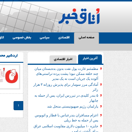
صفحه اصلی
اقتصادی
سیاسی
بخش خصوصی
اتاق
اردشیر مح
آخرین اخبار
اخبار اقتصادی
مطمئنم غارت پول نفت بدون بده‌بستان میان
چند حلقه ممکن نبود/ پشت پرده تراستی‌‌های
آلوده یک جریان است نه یک مدیر
آمادگی مرز سومار برای پذیرش روزانه ۳ هزار
زائر
۵ بندر کلیدی در تیررس ایران، پس از حمله به
چابهار
1
پارلمان رژیم صهیونیستی منحل شد
اعزام مسافران بندرعباس با قطار و اتوبوس
پس از حمله به خط ریلی
جایزه ۱۰ میلیون دلاری مقاومت اسلامی عراق
برای کُشتن ترامپ