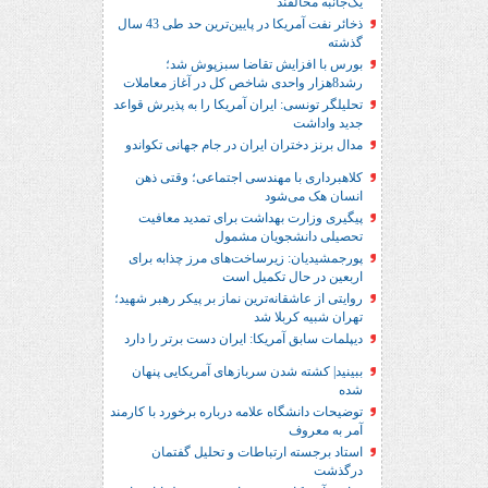
یک‌جانبه مخالفند
ذخائر نفت آمریکا در پایین‌ترین حد طی 43 سال
گذشته
بورس با افزایش تقاضا سبزپوش شد؛
رشد8هزار واحدی شاخص کل در آغاز معاملات
تحلیلگر تونسی: ایران آمریکا را به پذیرش قواعد
جدید واداشت
مدال برنز دختران ایران در جام جهانی تکواندو
کلاهبرداری با مهندسی اجتماعی؛ وقتی ذهن
انسان هک می‌شود
پیگیری وزارت بهداشت برای تمدید معافیت
تحصیلی دانشجویان مشمول
پورجمشیدیان: زیرساخت‌های مرز چذابه برای
اربعین در حال تکمیل است
روایتی از عاشقانه‌ترین نماز بر پیکر رهبر شهید؛‌
تهران‌ شبیه کربلا شد
دیپلمات سابق آمریکا: ایران دست برتر را دارد
ببینید| کشته شدن سربازهای آمریکایی پنهان
شده
توضیحات دانشگاه علامه درباره برخورد با کارمند
آمر به معروف
استاد برجسته ارتباطات و تحلیل گفتمان
درگذشت