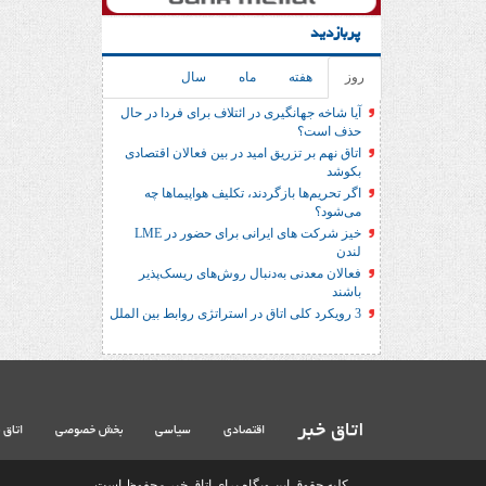
پربازدید
روز
هفته
ماه
سال
آیا شاخه جهانگیری در ائتلاف برای فردا در حال
حذف است؟
اتاق نهم بر تزریق امید در بین فعالان اقتصادی
بکوشد
اگر تحریم‌ها بازگردند، تکلیف هواپیماها چه
می‌شود؟
خیز شرکت های ایرانی برای حضور در LME
لندن
فعالان معدنی به‌دنبال روش‌های ریسک‌پذیر
باشند
3 رویکرد کلی اتاق در استراتژی روابط بین الملل
اتاق خبر
اقتصادی
سیاسی
بخش خصوصی
اتاق 
کلیه حقوق این وبگاه برای اتاق خبر محفوظ است