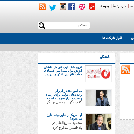
ما
|
درباره ما
|
پیوندها
|
ی
اخبار شرکت ها
گفتگو
لزوم شناسایی عوامل کاهش
ارزش پول ملی| تیم اقتصادی
دولت ناترازی بانکها را دریابد
مجلس منتظر اجرای
وعده‌های دولت برای ارتقای
وضعیت بازار سرمایه است
گفت‌وگو با مجتبی توانگر
آیا امریکا از خاورمیانه خارج
می‌شود؟
محمود سریع‌القلم در
یادداشتی مطرح کرد