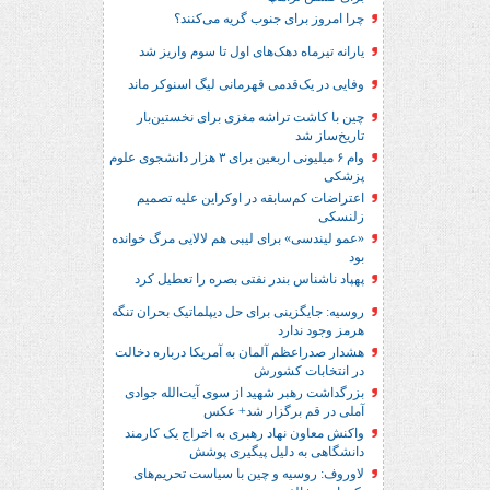
چرا امروز برای جنوب گریه می‌کنند؟
یارانه تیرماه دهک‌های اول تا سوم واریز شد
وفایی در یک‎‌قدمی قهرمانی لیگ اسنوکر ماند
چین با کاشت تراشه مغزی برای نخستین‌بار
تاریخ‌ساز شد
وام ۶ میلیونی اربعین برای ۳ هزار دانشجوی علوم
پزشکی
اعتراضات کم‌سابقه در اوکراین علیه تصمیم
زلنسکی
«عمو لیندسی» برای لیبی هم لالایی مرگ خوانده
بود
پهپاد ناشناس بندر نفتی بصره را تعطیل کرد
روسیه: جایگزینی برای حل‌ دیپلماتیک بحران تنگه
هرمز وجود ندارد
هشدار صدراعظم آلمان به آمریکا درباره دخالت
در انتخابات کشورش
بزرگداشت رهبر شهید از سوی آیت‌الله جوادی
آملی در قم برگزار شد+ عکس
واکنش معاون نهاد رهبری به اخراج یک کارمند
دانشگاهی به دلیل پیگیری پوشش
لاوروف: روسیه و چین با سیاست تحریم‌های