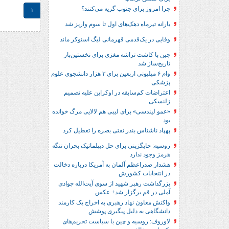
چرا امروز برای جنوب گریه می‌کنند؟
1
یارانه تیرماه دهک‌های اول تا سوم واریز شد
وفایی در یک‎‌قدمی قهرمانی لیگ اسنوکر ماند
چین با کاشت تراشه مغزی برای نخستین‌بار
تاریخ‌ساز شد
وام ۶ میلیونی اربعین برای ۳ هزار دانشجوی علوم
پزشکی
اعتراضات کم‌سابقه در اوکراین علیه تصمیم
زلنسکی
«عمو لیندسی» برای لیبی هم لالایی مرگ خوانده
بود
پهپاد ناشناس بندر نفتی بصره را تعطیل کرد
روسیه: جایگزینی برای حل‌ دیپلماتیک بحران تنگه
هرمز وجود ندارد
هشدار صدراعظم آلمان به آمریکا درباره دخالت
در انتخابات کشورش
بزرگداشت رهبر شهید از سوی آیت‌الله جوادی
آملی در قم برگزار شد+ عکس
واکنش معاون نهاد رهبری به اخراج یک کارمند
دانشگاهی به دلیل پیگیری پوشش
لاوروف: روسیه و چین با سیاست تحریم‌های