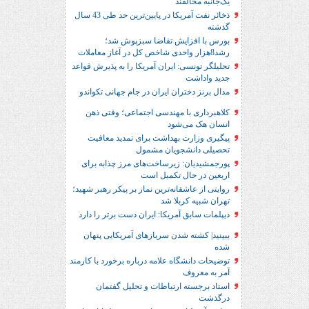
یک‌جانبه مخالفند
ذخائر نفت آمریکا در پایین‌ترین حد طی 43 سال
گذشته
بورس با افزایش تقاضا سبزپوش شد؛
رشد8هزار واحدی شاخص کل در آغاز معاملات
تحلیلگر تونسی: ایران آمریکا را به پذیرش قواعد
جدید واداشت
مدال برنز دختران ایران در جام جهانی تکواندو
کلاهبرداری با مهندسی اجتماعی؛ وقتی ذهن
انسان هک می‌شود
پیگیری وزارت بهداشت برای تمدید معافیت
تحصیلی دانشجویان مشمول
پورجمشیدیان: زیرساخت‌های مرز چذابه برای
اربعین در حال تکمیل است
روایتی از عاشقانه‌ترین نماز بر پیکر رهبر شهید؛‌
تهران‌ شبیه کربلا شد
دیپلمات سابق آمریکا: ایران دست برتر را دارد
ببینید| کشته شدن سربازهای آمریکایی پنهان
شده
توضیحات دانشگاه علامه درباره برخورد با کارمند
آمر به معروف
استاد برجسته ارتباطات و تحلیل گفتمان
درگذشت