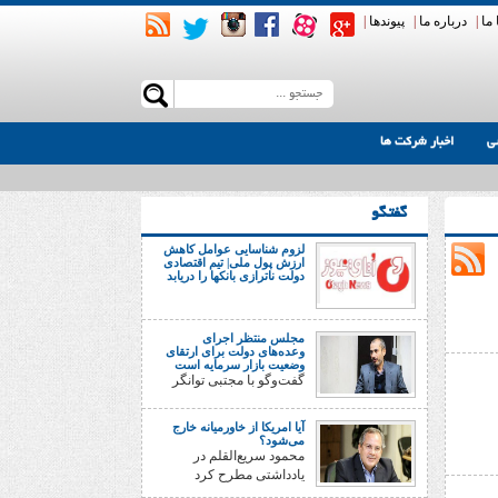
ما
|
درباره ما
|
پیوندها
|
ی
اخبار شرکت ها
گفتگو
لزوم شناسایی عوامل کاهش
ارزش پول ملی| تیم اقتصادی
دولت ناترازی بانکها را دریابد
مجلس منتظر اجرای
وعده‌های دولت برای ارتقای
وضعیت بازار سرمایه است
گفت‌وگو با مجتبی توانگر
آیا امریکا از خاورمیانه خارج
می‌شود؟
محمود سریع‌القلم در
یادداشتی مطرح کرد