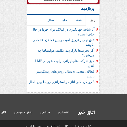
پربازدید
روز
هفته
ماه
سال
آیا شاخه جهانگیری در ائتلاف برای فردا در حال
حذف است؟
اتاق نهم بر تزریق امید در بین فعالان اقتصادی
بکوشد
اگر تحریم‌ها بازگردند، تکلیف هواپیماها چه
می‌شود؟
خیز شرکت های ایرانی برای حضور در LME
لندن
فعالان معدنی به‌دنبال روش‌های ریسک‌پذیر
باشند
3 رویکرد کلی اتاق در استراتژی روابط بین الملل
اتاق خبر
اقتصادی
سیاسی
بخش خصوصی
اتاق 
کلیه حقوق این وبگاه برای اتاق خبر محفوظ است