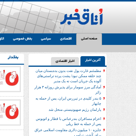
صفحه اصلی
اقتصادی
سیاسی
بخش خصوصی
اتاق
بنکدار
آخرین اخبار
اخبار اقتصادی
مطمئنم غارت پول نفت بدون بده‌بستان میان
چند حلقه ممکن نبود/ پشت پرده تراستی‌‌های
آلوده یک جریان است نه یک مدیر
آمادگی مرز سومار برای پذیرش روزانه ۳ هزار
زائر
۵ بندر کلیدی در تیررس ایران، پس از حمله به
چابهار
پارلمان رژیم صهیونیستی منحل شد
اعزام مسافران بندرعباس با قطار و اتوبوس
پس از حمله به خط ریلی
جایزه ۱۰ میلیون دلاری مقاومت اسلامی عراق
برای کُشتن ترامپ