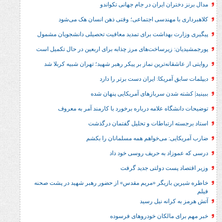
ان ایران در جام جهانی تکواندو
 مهندسی اجتماعی؛ وقتی ذهن انسان هک می‌شود
 بهداشت برای تمدید معافیت تحصیلی دانشجویان مشمول
زیرساخت‌های مرز چذابه برای اربعین در حال تکمیل است
نه‌ترین نماز بر پیکر رهبر شهید؛‌ تهران‌ شبیه کربلا شد
مریکا: ایران دست برتر را دارد
شدن سربازهای آمریکایی پنهان شده
ه علامه درباره برخورد با کارمند آمر به معروف
ارتباطات و تحلیل گفتمان درگذشت
: می‌خواهم همه مسلمانان را بکشم
د به حریف روسی خود داد
ست دولتی جدید گرفت
بازیگر «مریم مقدس» از حضور رهبر شهید در پشت صحنه
رانه نیل رسید
مالکان خودروهای فرسوده