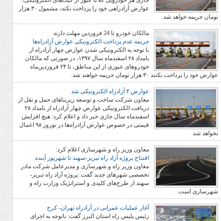
جاری هر خودرویی که با عبور از گیت‌های الکترونیکی،
عوارض آزادراهی خود را پرداخت نکند، مشمول ۳۰ هزار
 شد.
مالکان خودرو تا 24 فروردین مهلت دارند
جریمه عدم پرداخت الکترونیکی عوارض آزادراه‌ها
با توجه به الکترونیکی شدن عوارض چهار آزادراه از
بامداد ۲۸ اسفندماه سال ۱۳۹۷، در صورتی که مالکان
خودروهای عبوری از این مناطق، تا ۲۴ فروردین‌ماه
ان جریمه خواهند شد.
عوارض ۴ آزادراه الکترونیکی شد
معاون شرکت ساخت و توسعه زیربناهای حمل و نقل از
دریافت الکترونیکی عوارض چهار آزادراه از بامداد ۲۸
اسفندماه سال جاری خبر داد و اعلام کرد: هیچ افزایش
قیمتی در خصوص عوارض آزادراه‌ها در نوروز ۹۸ اعمال
معاون وزیر راه و شهرسازی اعلام کرد:
افتتاح پروژه آزاد راه تبریز-سهند تا شهریور آینده
معاون وزیر راه و شهرسازی و مدیرعامل شرکت مادر
تخصصی شهرهای جدید گفت: پروژه آزاد راه تبریز-
سهند از طرح‌های کلیدی و استراتژیک وزارت راه و
آغاز عملیات عمرانی در آزادراه تهران- کرج
رئیس پلیس راه استان البرز گفت: باتوجه به اجرای