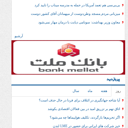
مد آمریکا در حمله به مدرسه میناب را تایید کرد
 ِمسجد وطن‌دوست از میهمانان آقای کشور دوست
داشت: سونامی دیابت با درمان مهار نمی‌شود
آرشیو
ماه
سال
گیری در ائتلاف برای فردا در حال حذف است؟
ریق امید در بین فعالان اقتصادی بکوشد
ازگردند، تکلیف هواپیماها چه می‌شود؟
انی برای حضور در LME لندن