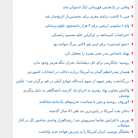
راشه مغزی برای نخستین‌بار تاریخ‌ساز شد
ابقه در اوکراین علیه تصمیم زلنسکی
رای لیبی هم لالایی مرگ خوانده بود
ندر نفتی بصره را تعطیل کرد
ی برای حل‌ دیپلماتیک بحران تنگه هرمز وجود ندارد
 آلمان به آمریکا درباره دخالت در انتخابات کشورش
 شهید از سوی آیت‌الله جوادی آملی در قم برگزار شد+ عکس
هاد رهبری به اخراج یک کارمند دانشگاهی به دلیل پیگیری
 و چین با سیاست تحریم‌های یک‌جانبه مخالفند
 پایین‌ترین حد طی 43 سال گذشته
بورس با افزایش تقاضا سبزپوش شد؛ رشد8هزار واحدی شاخص کل در آغاز
 ایران آمریکا را به پذیرش قواعد جدید واداشت