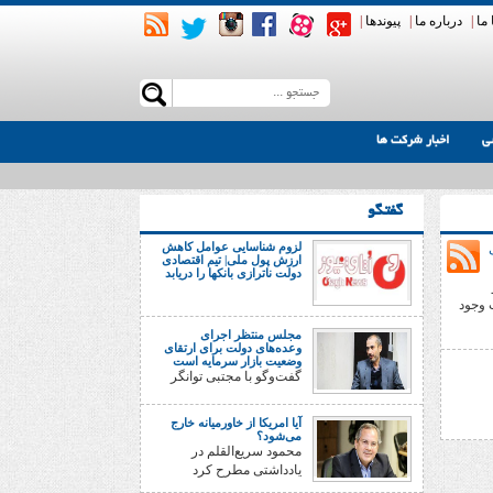
ما
|
درباره ما
|
پیوندها
|
ی
اخبار شرکت ها
گفتگو
لزوم شناسایی عوامل کاهش
ی
ارزش پول ملی| تیم اقتصادی
دولت ناترازی بانکها را دریابد
ت وجود
مجلس منتظر اجرای
وعده‌های دولت برای ارتقای
وضعیت بازار سرمایه است
گفت‌وگو با مجتبی توانگر
آیا امریکا از خاورمیانه خارج
می‌شود؟
محمود سریع‌القلم در
یادداشتی مطرح کرد