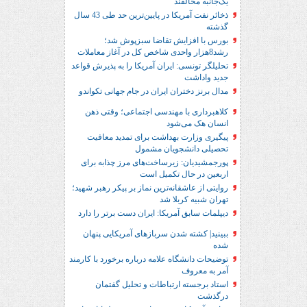
یک‌جانبه مخالفند
ذخائر نفت آمریکا در پایین‌ترین حد طی 43 سال
گذشته
بورس با افزایش تقاضا سبزپوش شد؛
رشد8هزار واحدی شاخص کل در آغاز معاملات
تحلیلگر تونسی: ایران آمریکا را به پذیرش قواعد
جدید واداشت
مدال برنز دختران ایران در جام جهانی تکواندو
کلاهبرداری با مهندسی اجتماعی؛ وقتی ذهن
انسان هک می‌شود
پیگیری وزارت بهداشت برای تمدید معافیت
تحصیلی دانشجویان مشمول
پورجمشیدیان: زیرساخت‌های مرز چذابه برای
اربعین در حال تکمیل است
روایتی از عاشقانه‌ترین نماز بر پیکر رهبر شهید؛‌
تهران‌ شبیه کربلا شد
دیپلمات سابق آمریکا: ایران دست برتر را دارد
ببینید| کشته شدن سربازهای آمریکایی پنهان
شده
توضیحات دانشگاه علامه درباره برخورد با کارمند
آمر به معروف
استاد برجسته ارتباطات و تحلیل گفتمان
درگذشت