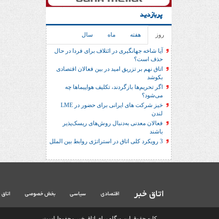
پربازدید
روز
هفته
ماه
سال
آیا شاخه جهانگیری در ائتلاف برای فردا در حال
حذف است؟
اتاق نهم بر تزریق امید در بین فعالان اقتصادی
بکوشد
اگر تحریم‌ها بازگردند، تکلیف هواپیماها چه
می‌شود؟
خیز شرکت های ایرانی برای حضور در LME
لندن
فعالان معدنی به‌دنبال روش‌های ریسک‌پذیر
باشند
3 رویکرد کلی اتاق در استراتژی روابط بین الملل
اتاق خبر
اقتصادی
سیاسی
بخش خصوصی
اتاق 
کلیه حقوق این وبگاه برای اتاق خبر محفوظ است