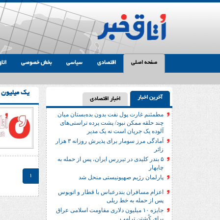
صفحه اصلی
اقتصادی
سیاسی
بخش خصوصی
اتاق
یک میلیون و ۶۳۱ هزار ت
آخرین اخبار
اخبار اقتصادی
مطمئنم غارت پول نفت بدون بده‌بستان میان
چند حلقه ممکن نبود/ پشت پرده تراستی‌‌های
آلوده یک جریان است نه یک مدیر
آمادگی مرز سومار برای پذیرش روزانه ۳ هزار
زائر
۵ بندر کلیدی در تیررس ایران، پس از حمله به
چابهار
1
پارلمان رژیم صهیونیستی منحل شد
اعزام مسافران بندرعباس با قطار و اتوبوس
پس از حمله به خط ریلی
جایزه ۱۰ میلیون دلاری مقاومت اسلامی عراق
برای کُشتن ترامپ