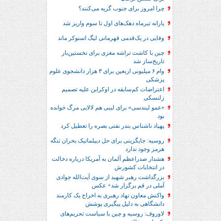
چرا امروز برای جنوب گریه می‌کنند؟
یارانه تیرماه دهک‌های اول تا سوم واریز شد
وفایی در یک‎‌قدمی قهرمانی لیگ اسنوکر ماند
چین با کاشت تراشه مغزی برای نخستین‌بار
تاریخ‌ساز شد
وام ۶ میلیونی اربعین برای ۳ هزار دانشجوی علوم
پزشکی
اعتراضات کم‌سابقه در اوکراین علیه تصمیم
زلنسکی
«عمو لیندسی» برای لیبی هم لالایی مرگ خوانده
بود
پهپاد ناشناس بندر نفتی بصره را تعطیل کرد
روسیه: جایگزینی برای حل‌ دیپلماتیک بحران تنگه
هرمز وجود ندارد
هشدار صدراعظم آلمان به آمریکا درباره دخالت
در انتخابات کشورش
بزرگداشت رهبر شهید از سوی آیت‌الله جوادی
آملی در قم برگزار شد+ عکس
واکنش معاون نهاد رهبری به اخراج یک کارمند
دانشگاهی به دلیل پیگیری پوشش
لاوروف: روسیه و چین با سیاست تحریم‌های