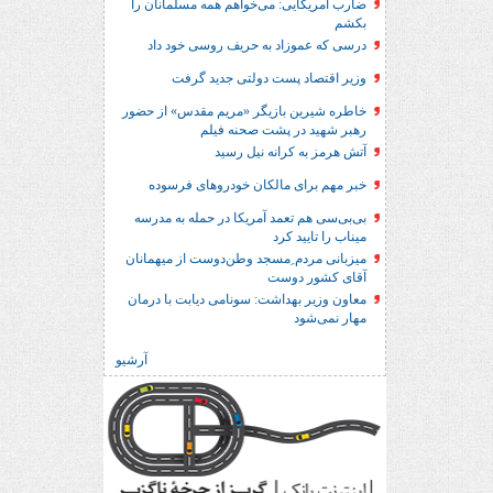
ضارب آمریکایی: می‌خواهم همه مسلمانان را
بکشم
درسی که عموزاد به حریف روسی خود داد
وزیر اقتصاد پست دولتی جدید گرفت
خاطره شیرین بازیگر «مریم مقدس» از حضور
رهبر شهید در پشت صحنه فیلم
آتش هرمز به کرانه نیل رسید
خبر مهم برای مالکان خودروهای فرسوده
بی‌بی‌سی هم تعمد آمریکا در حمله به مدرسه
میناب را تایید کرد
میزبانی مردم ِمسجد وطن‌دوست از میهمانان
آقای کشور دوست
معاون وزیر بهداشت: سونامی دیابت با درمان
مهار نمی‌شود
آرشیو