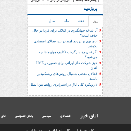
پربازدید
روز
هفته
ماه
سال
آیا شاخه جهانگیری در ائتلاف برای فردا در حال
حذف است؟
اتاق نهم بر تزریق امید در بین فعالان اقتصادی
بکوشد
اگر تحریم‌ها بازگردند، تکلیف هواپیماها چه
می‌شود؟
خیز شرکت های ایرانی برای حضور در LME
لندن
فعالان معدنی به‌دنبال روش‌های ریسک‌پذیر
باشند
3 رویکرد کلی اتاق در استراتژی روابط بین الملل
اتاق خبر
اقتصادی
سیاسی
بخش خصوصی
اتاق 
کلیه حقوق این وبگاه برای اتاق خبر محفوظ است