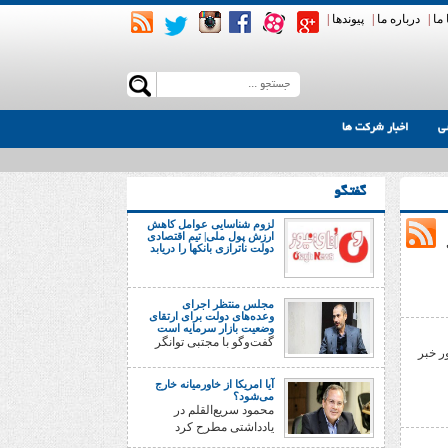
ما
|
درباره ما
|
پیوندها
|
ی
اخبار شرکت ها
گفتگو
لزوم شناسایی عوامل کاهش
ارزش پول ملی| تیم اقتصادی
دولت ناترازی بانکها را دریابد
مجلس منتظر اجرای
وعده‌های دولت برای ارتقای
وضعیت بازار سرمایه است
گفت‌وگو با مجتبی توانگر
 بانکی در کشور خبر
آیا امریکا از خاورمیانه خارج
می‌شود؟
محمود سریع‌القلم در
یادداشتی مطرح کرد