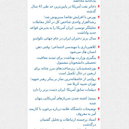
یک‌جانبه مخالفند
ذخائر نفت آمریکا در پایین‌ترین حد طی 43 سال
گذشته
بورس با افزایش تقاضا سبزپوش شد؛
رشد8هزار واحدی شاخص کل در آغاز معاملات
تحلیلگر تونسی: ایران آمریکا را به پذیرش قواعد
جدید واداشت
مدال برنز دختران ایران در جام جهانی تکواندو
کلاهبرداری با مهندسی اجتماعی؛ وقتی ذهن
انسان هک می‌شود
پیگیری وزارت بهداشت برای تمدید معافیت
تحصیلی دانشجویان مشمول
پورجمشیدیان: زیرساخت‌های مرز چذابه برای
اربعین در حال تکمیل است
روایتی از عاشقانه‌ترین نماز بر پیکر رهبر شهید؛‌
تهران‌ شبیه کربلا شد
دیپلمات سابق آمریکا: ایران دست برتر را دارد
ببینید| کشته شدن سربازهای آمریکایی پنهان
شده
توضیحات دانشگاه علامه درباره برخورد با کارمند
آمر به معروف
استاد برجسته ارتباطات و تحلیل گفتمان
درگذشت