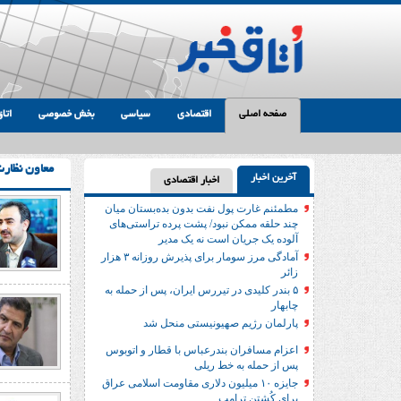
صفحه اصلی
اقتصادی
سیاسی
بخش خصوصی
اتاق
معاون نظار
آخرین اخبار
اخبار اقتصادی
مطمئنم غارت پول نفت بدون بده‌بستان میان
چند حلقه ممکن نبود/ پشت پرده تراستی‌‌های
آلوده یک جریان است نه یک مدیر
آمادگی مرز سومار برای پذیرش روزانه ۳ هزار
زائر
۵ بندر کلیدی در تیررس ایران، پس از حمله به
چابهار
پارلمان رژیم صهیونیستی منحل شد
اعزام مسافران بندرعباس با قطار و اتوبوس
پس از حمله به خط ریلی
جایزه ۱۰ میلیون دلاری مقاومت اسلامی عراق
برای کُشتن ترامپ