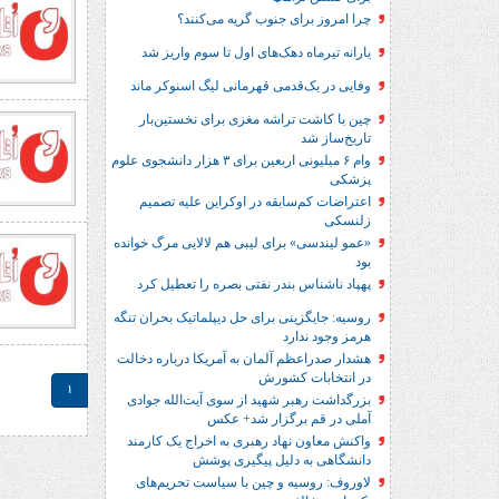
چرا امروز برای جنوب گریه می‌کنند؟
یارانه تیرماه دهک‌های اول تا سوم واریز شد
وفایی در یک‎‌قدمی قهرمانی لیگ اسنوکر ماند
چین با کاشت تراشه مغزی برای نخستین‌بار
تاریخ‌ساز شد
وام ۶ میلیونی اربعین برای ۳ هزار دانشجوی علوم
پزشکی
اعتراضات کم‌سابقه در اوکراین علیه تصمیم
زلنسکی
«عمو لیندسی» برای لیبی هم لالایی مرگ خوانده
بود
پهپاد ناشناس بندر نفتی بصره را تعطیل کرد
روسیه: جایگزینی برای حل‌ دیپلماتیک بحران تنگه
هرمز وجود ندارد
هشدار صدراعظم آلمان به آمریکا درباره دخالت
در انتخابات کشورش
1
بزرگداشت رهبر شهید از سوی آیت‌الله جوادی
آملی در قم برگزار شد+ عکس
واکنش معاون نهاد رهبری به اخراج یک کارمند
دانشگاهی به دلیل پیگیری پوشش
لاوروف: روسیه و چین با سیاست تحریم‌های