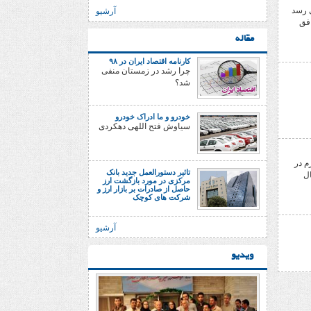
ی رسد
آرشیو
افق
مقاله
کارنامه اقتصاد ایران در ۹۸
چرا رشد در زمستان منفی
شد؟
خودرو و ما ادراک خودرو
سیاوش فتح اللهی دهکردی
م در
تاثیر دستورالعمل جدید بانک
ال
مرکزی در مورد بازگشت ارز
حاصل از صادرات بر بازار ارز و
شرکت های کوچک
آرشیو
ویدیو