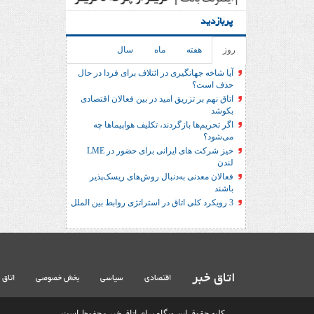
پربازدید
روز
هفته
ماه
سال
آیا شاخه جهانگیری در ائتلاف برای فردا در حال
حذف است؟
اتاق نهم بر تزریق امید در بین فعالان اقتصادی
بکوشد
اگر تحریم‌ها بازگردند، تکلیف هواپیماها چه
می‌شود؟
خیز شرکت های ایرانی برای حضور در LME
لندن
فعالان معدنی به‌دنبال روش‌های ریسک‌پذیر
باشند
3 رویکرد کلی اتاق در استراتژی روابط بین الملل
اتاق خبر
اقتصادی
سیاسی
بخش خصوصی
اتاق 
کلیه حقوق این وبگاه برای اتاق خبر محفوظ است