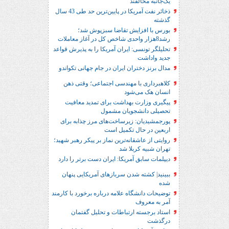
یک‌جانبه مخالفند
ذخائر نفت آمریکا در پایین‌ترین حد طی 43 سال
گذشته
بورس با افزایش تقاضا سبزپوش شد؛
رشد8هزار واحدی شاخص کل در آغاز معاملات
تحلیلگر تونسی: ایران آمریکا را به پذیرش قواعد
جدید واداشت
مدال برنز دختران ایران در جام جهانی تکواندو
کلاهبرداری با مهندسی اجتماعی؛ وقتی ذهن
انسان هک می‌شود
پیگیری وزارت بهداشت برای تمدید معافیت
تحصیلی دانشجویان مشمول
پورجمشیدیان: زیرساخت‌های مرز چذابه برای
اربعین در حال تکمیل است
روایتی از عاشقانه‌ترین نماز بر پیکر رهبر شهید؛‌
تهران‌ شبیه کربلا شد
دیپلمات سابق آمریکا: ایران دست برتر را دارد
ببینید| کشته شدن سربازهای آمریکایی پنهان
شده
توضیحات دانشگاه علامه درباره برخورد با کارمند
آمر به معروف
استاد برجسته ارتباطات و تحلیل گفتمان
درگذشت