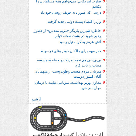
ضارب آمریکایی: می‌خواهم همه مسلمانان را
بکشم
درسی که عموزاد به حریف روسی خود داد
وزیر اقتصاد پست دولتی جدید گرفت
خاطره شیرین بازیگر «مریم مقدس» از حضور
رهبر شهید در پشت صحنه فیلم
آتش هرمز به کرانه نیل رسید
خبر مهم برای مالکان خودروهای فرسوده
بی‌بی‌سی هم تعمد آمریکا در حمله به مدرسه
میناب را تایید کرد
میزبانی مردم ِمسجد وطن‌دوست از میهمانان
آقای کشور دوست
معاون وزیر بهداشت: سونامی دیابت با درمان
مهار نمی‌شود
آرشیو