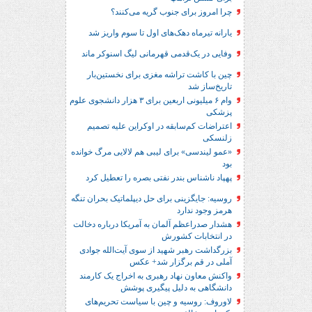
چرا امروز برای جنوب گریه می‌کنند؟
یارانه تیرماه دهک‌های اول تا سوم واریز شد
وفایی در یک‎‌قدمی قهرمانی لیگ اسنوکر ماند
چین با کاشت تراشه مغزی برای نخستین‌بار
تاریخ‌ساز شد
وام ۶ میلیونی اربعین برای ۳ هزار دانشجوی علوم
پزشکی
اعتراضات کم‌سابقه در اوکراین علیه تصمیم
زلنسکی
«عمو لیندسی» برای لیبی هم لالایی مرگ خوانده
بود
پهپاد ناشناس بندر نفتی بصره را تعطیل کرد
روسیه: جایگزینی برای حل‌ دیپلماتیک بحران تنگه
هرمز وجود ندارد
هشدار صدراعظم آلمان به آمریکا درباره دخالت
در انتخابات کشورش
بزرگداشت رهبر شهید از سوی آیت‌الله جوادی
آملی در قم برگزار شد+ عکس
واکنش معاون نهاد رهبری به اخراج یک کارمند
دانشگاهی به دلیل پیگیری پوشش
لاوروف: روسیه و چین با سیاست تحریم‌های