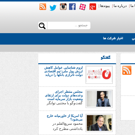
ما
|
درباره ما
|
پیوندها
|
ی
اخبار شرکت ها
گفتگو
لزوم شناسایی عوامل کاهش
ارزش پول ملی| تیم اقتصادی
دولت ناترازی بانکها را دریابد
مجلس منتظر اجرای
وعده‌های دولت برای ارتقای
وضعیت بازار سرمایه است
گفت‌وگو با مجتبی توانگر
آیا امریکا از خاورمیانه خارج
می‌شود؟
محمود سریع‌القلم در
یادداشتی مطرح کرد