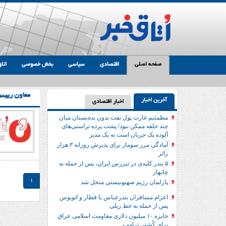
صفحه اصلی
اقتصادی
سیاسی
بخش خصوصی
اتاق
معاون رییس
آخرین اخبار
اخبار اقتصادی
مطمئنم غارت پول نفت بدون بده‌بستان میان
چند حلقه ممکن نبود/ پشت پرده تراستی‌‌های
آلوده یک جریان است نه یک مدیر
آمادگی مرز سومار برای پذیرش روزانه ۳ هزار
زائر
۵ بندر کلیدی در تیررس ایران، پس از حمله به
چابهار
1
پارلمان رژیم صهیونیستی منحل شد
اعزام مسافران بندرعباس با قطار و اتوبوس
پس از حمله به خط ریلی
جایزه ۱۰ میلیون دلاری مقاومت اسلامی عراق
برای کُشتن ترامپ