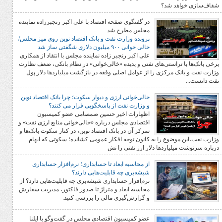
 شد؟
در گفتگوی صفحه اقتصاد با علی اکبر رنجبرزاده نماینده
مجلس مطرح شد
پرونده وزارت نفت و بانک اقتصاد نوین روی میز مجلس/
خالی خوانی ۹۰۰ میلیون دلاری شگفتی ساز شد
علی اکبر رنجبر زاده نماینده مجلس با انتقاد از همکاری
استی‌های نفتی و پدیده «خالی‌خوانی» در نظام بانکی، ضعف نظارت
رکزی را از عوامل اصلی وقفه در بازگشت میلیاردها دلار پول
خالی‌خوانی ارزی و دیوار سکوت؛ چرا بانک اقتصاد نوین
و وزارت نفت از پاسخگویی فرار می کنند؟
اظهارات اخیر حسین صمصامی عضو کمیسیون
اقتصادی مجلس درباره «خالی‌خوانی منابع ارزی نفت» و
تمرکز آن در بانک اقتصاد نوین، در کنار سکوت بانک‌ها و
وع را به کانون توجه افکار عمومی کشانده؛ سکوتی که ابهام
اردها دلار ارز نفتی را تش
از محاسبه ابعاد تا حسابداری؛ نرم‌افزار حسابداری
شیشه‌بری چه قابلیت‌هایی دارند؟
نرم‌افزار حسابداری شیشه‌بری چه قابلیت‌هایی دارد؟ از
محاسبه ابعاد و متراژ تا صدور فاکتور، مدیریت سفارش
و گزارش‌گیری مالی را بررسی کنید.
عضو کمیسیون اقتصادی مجلس در گفت‌وگو با ایلنا