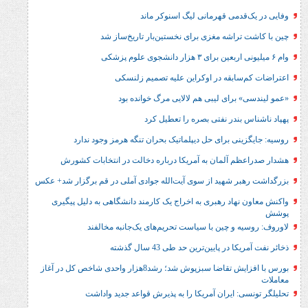
راشه مغزی برای نخستین‌بار تاریخ‌ساز شد
ابقه در اوکراین علیه تصمیم زلنسکی
رای لیبی هم لالایی مرگ خوانده بود
ندر نفتی بصره را تعطیل کرد
ی برای حل‌ دیپلماتیک بحران تنگه هرمز وجود ندارد
 آلمان به آمریکا درباره دخالت در انتخابات کشورش
 شهید از سوی آیت‌الله جوادی آملی در قم برگزار شد+ عکس
هاد رهبری به اخراج یک کارمند دانشگاهی به دلیل پیگیری
 و چین با سیاست تحریم‌های یک‌جانبه مخالفند
 پایین‌ترین حد طی 43 سال گذشته
بورس با افزایش تقاضا سبزپوش شد؛ رشد8هزار واحدی شاخص کل در آغاز
 ایران آمریکا را به پذیرش قواعد جدید واداشت