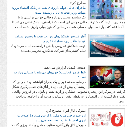
مطرح کرد؛
ماجرای خالی خوانی ارزهای نفتی در بانک اقتصاد نوین/
مهلت وزیر نفت به پایان رسیده است
یک نماینده مجلس درباره خالی خوانی تراستی‌ها با
: ترفند خالی خوانی این است که تراستی با بانک تبانی می‌کند تا
ل نفت وارد حساب شده، در حالی که هیچ پولی واریز نشده است.
آغاز فروش نفتکش‌های وزارت نفت با دستور سران
قوا/ با «آقایاری» معامله نکردیم
قیمت نفتکش تحریمی با آهن قراضه محاسبه می‌شود!/
تمام کشتی‌های شرکت نفتکش، تحریمی هستند
صفحه اقتصاد گزارش می دهد:
خط قرمز کجاست؛ خون‌های دی‌ماه یا صندلی وزارت
نفت؟
دی‌ماه، صحنه فوران یک بحران انباشته بود؛ بحرانی که
ریشه آن پیش از خیابان، در اتاق‌های تصمیم‌گیری شکل
 زنجیره معیوب، عملکرد وزارت نفت و ناتوانی در فروش واقعی
اقتصاد را به نقطه انفجار رساند و هزینه آن را جامعه پرداخت
دبیرکل اتاق ایران مطرح کرد
ارز چند نرخی منابع ملی را از بین می‌برد | اصلاحات
ارزی اخیر با نظارت به نتیجه می‌رسد
دبیرکل اتاق بازرگانی، صنایع، معادن و کشاورزی گفت: