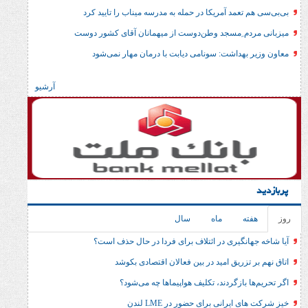
مد آمریکا در حمله به مدرسه میناب را تایید کرد
 ِمسجد وطن‌دوست از میهمانان آقای کشور دوست
داشت: سونامی دیابت با درمان مهار نمی‌شود
آرشیو
ماه
سال
گیری در ائتلاف برای فردا در حال حذف است؟
ریق امید در بین فعالان اقتصادی بکوشد
ازگردند، تکلیف هواپیماها چه می‌شود؟
انی برای حضور در LME لندن