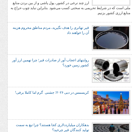
ارز چند نرخی در کشور، پول پاشی و از بین بردن منابع
یط تحریمی به سختی کسب می‌شود. بنابراین نباید چوب حراج به
نیم.
قیر تهاتری را هدف نگیرید، مردم مناطق محروم هزینه
آن را خواهند داد
روایتهای اعجاب آور از صادرات قیر؛ چرا نهمین ارز آور
کشور زمین خورد؟
کریسمس در دبی ۲۰۲۶؛ جشنی گرم اما کاملا برفی!
بدهکاران میلیارددلاری کجا هستند؟ چرا تیغ به سمت
تولید کنندگان قیر چرخید؟