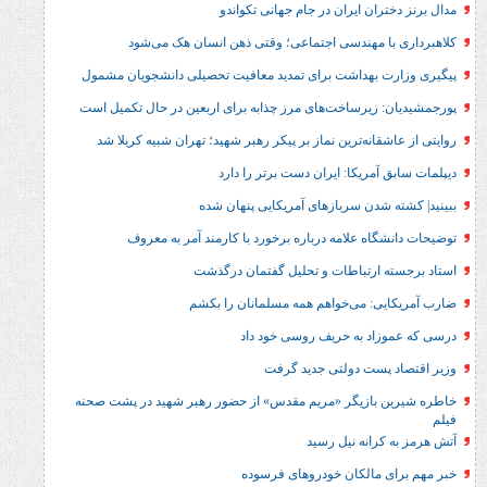
ان ایران در جام جهانی تکواندو
 مهندسی اجتماعی؛ وقتی ذهن انسان هک می‌شود
 بهداشت برای تمدید معافیت تحصیلی دانشجویان مشمول
زیرساخت‌های مرز چذابه برای اربعین در حال تکمیل است
نه‌ترین نماز بر پیکر رهبر شهید؛‌ تهران‌ شبیه کربلا شد
مریکا: ایران دست برتر را دارد
شدن سربازهای آمریکایی پنهان شده
ه علامه درباره برخورد با کارمند آمر به معروف
ارتباطات و تحلیل گفتمان درگذشت
: می‌خواهم همه مسلمانان را بکشم
د به حریف روسی خود داد
ست دولتی جدید گرفت
بازیگر «مریم مقدس» از حضور رهبر شهید در پشت صحنه
رانه نیل رسید
مالکان خودروهای فرسوده