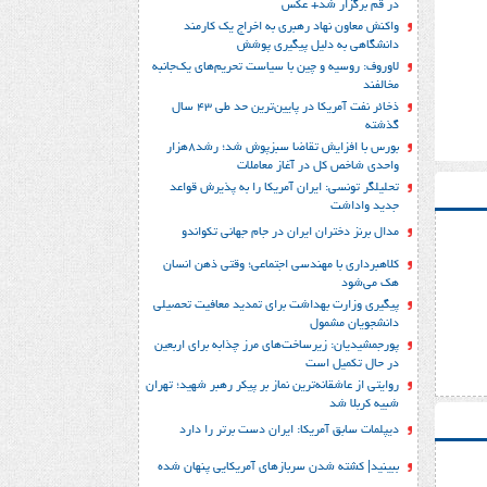
در قم برگزار شد+ عکس
واکنش معاون نهاد رهبری به اخراج یک کارمند
دانشگاهی به دلیل پیگیری پوشش
لاوروف: روسیه و چین با سیاست تحریم‌های یک‌جانبه
مخالفند
ذخائر نفت آمریکا در پایین‌ترین حد طی 43 سال
گذشته
بورس با افزایش تقاضا سبزپوش شد؛ رشد8هزار
واحدی شاخص کل در آغاز معاملات
تحلیلگر تونسی: ایران آمریکا را به پذیرش قواعد
جدید واداشت
مدال برنز دختران ایران در جام جهانی تکواندو
کلاهبرداری با مهندسی اجتماعی؛ وقتی ذهن انسان
هک می‌شود
پیگیری وزارت بهداشت برای تمدید معافیت تحصیلی
دانشجویان مشمول
پورجمشیدیان: زیرساخت‌های مرز چذابه برای اربعین
در حال تکمیل است
روایتی از عاشقانه‌ترین نماز بر پیکر رهبر شهید؛‌ تهران‌
شبیه کربلا شد
دیپلمات سابق آمریکا: ایران دست برتر را دارد
ببینید| کشته شدن سربازهای آمریکایی پنهان شده