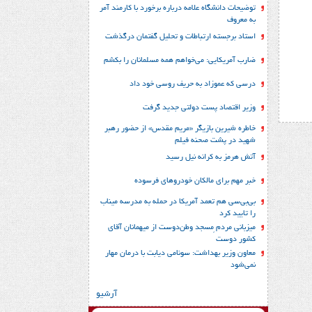
توضیحات دانشگاه علامه درباره برخورد با کارمند آمر
به معروف
استاد برجسته ارتباطات و تحلیل گفتمان درگذشت
ضارب آمریکایی: می‌خواهم همه مسلمانان را بکشم
درسی که عموزاد به حریف روسی خود داد
وزیر اقتصاد پست دولتی جدید گرفت
خاطره شیرین بازیگر «مریم مقدس» از حضور رهبر
شهید در پشت صحنه فیلم
آتش هرمز به کرانه نیل رسید
خبر مهم برای مالکان خودروهای فرسوده
بی‌بی‌سی هم تعمد آمریکا در حمله به مدرسه میناب
را تایید کرد
میزبانی مردم ِمسجد وطن‌دوست از میهمانان آقای
کشور دوست
معاون وزیر بهداشت: سونامی دیابت با درمان مهار
نمی‌شود
آرشیو