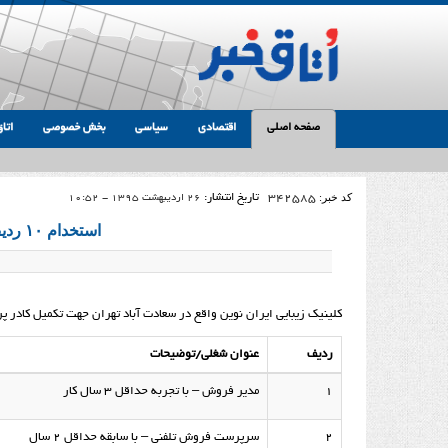
صفحه اصلی
اقتصادی
سیاسی
بخش خصوصی
اتاق
کد خبر:
342585
تاریخ انتشار:
26 اردیبهشت 1395 - 10:52
استخدام ۱۰ ردیف شغلی در کلینیک زیبایی ایران نوین
کلینیک زیبایی ایران نوین واقع در سعادت آباد تهران جهت تکمیل کادر پ
ردیف
عنوان شغلی/توضیحات
۱
مدیر فروش – با تجربه حداقل ۳ سال کار
۲
سرپرست فروش تلفنی – با سابقه حداقل ۲ سال