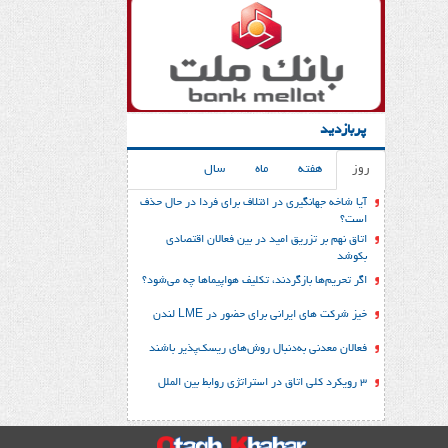
پربازدید
روز
هفته
ماه
سال
آیا شاخه جهانگیری در ائتلاف برای فردا در حال حذف
است؟
اتاق نهم بر تزریق امید در بین فعالان اقتصادی
بکوشد
اگر تحریم‌ها بازگردند، تکلیف هواپیماها چه می‌شود؟
خیز شرکت های ایرانی برای حضور در LME لندن
فعالان معدنی به‌دنبال روش‌های ریسک‌پذیر باشند
3 رویکرد کلی اتاق در استراتژی روابط بین الملل