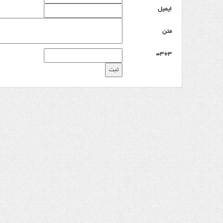
ایمیل
متن
3+3=