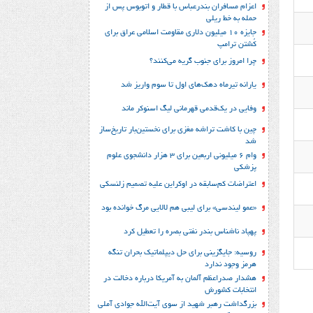
اعزام مسافران بندرعباس با قطار و اتوبوس پس از
حمله به خط ریلی
جایزه ۱۰ میلیون دلاری مقاومت اسلامی عراق برای
کُشتن ترامپ
چرا امروز برای جنوب گریه می‌کنند؟
یارانه تیرماه دهک‌های اول تا سوم واریز شد
وفایی در یک‎‌قدمی قهرمانی لیگ اسنوکر ماند
چین با کاشت تراشه مغزی برای نخستین‌بار تاریخ‌ساز
شد
وام ۶ میلیونی اربعین برای ۳ هزار دانشجوی علوم
پزشکی
اعتراضات کم‌سابقه در اوکراین علیه تصمیم زلنسکی
«عمو لیندسی» برای لیبی هم لالایی مرگ خوانده بود
پهپاد ناشناس بندر نفتی بصره را تعطیل کرد
روسیه: جایگزینی برای حل‌ دیپلماتیک بحران تنگه
هرمز وجود ندارد
هشدار صدراعظم آلمان به آمریکا درباره دخالت در
انتخابات کشورش
بزرگداشت رهبر شهید از سوی آیت‌الله جوادی آملی