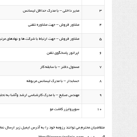
۳
مدیر داخلی – با مدرک حداقل لیسانس
۴
مشاور فروش – جهت مشاوره تلفنی
۵
مشاور فروش – جهت ارتباط با شرکت ها و نهادهای مرتب
۶
اپراتور پاسخگوی تلفن
۷
مسئول دفتر – با سابقه کار
۸
حسابدار – با مدرک لیسانس مربوطه
۹
مهندس صنایع – با مدرک کارشناسی ارشد وآشنا به تح
۱۰
سوپروایزر کاشت مو
متقاضیان محترم می توانند رزومه خود را به آدرس ایمیل زیر ارسال نماین