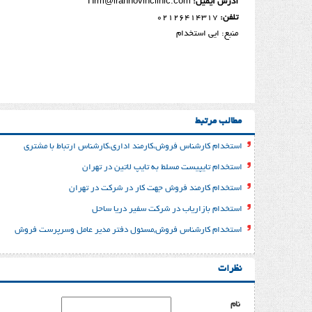
آدرس ایمیل:
Hrm@irannovinclinic.com
تلفن:
02126414317
منبع: ایی استخدام
مطالب مرتبط
استخدام کارشناس فروش،کارمند اداری،کارشناس ارتباط با مشتری
استخدام تایپیست مسلط به تایپ لاتین در تهران
استخدام کارمند فروش جهت کار در شرکت در تهران
استخدام بازاریاب در شرکت سفیر دریا ساحل
استخدام کارشناس فروش,مسئول دفتر مدیر عامل وسرپرست فروش
نظرات
نام