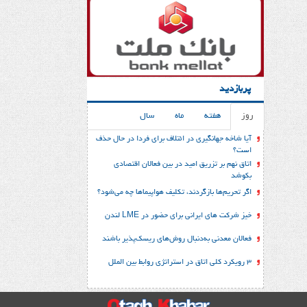
پربازدید
روز
هفته
ماه
سال
آیا شاخه جهانگیری در ائتلاف برای فردا در حال حذف
است؟
اتاق نهم بر تزریق امید در بین فعالان اقتصادی
بکوشد
اگر تحریم‌ها بازگردند، تکلیف هواپیماها چه می‌شود؟
خیز شرکت های ایرانی برای حضور در LME لندن
فعالان معدنی به‌دنبال روش‌های ریسک‌پذیر باشند
3 رویکرد کلی اتاق در استراتژی روابط بین الملل