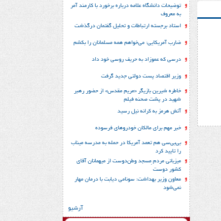
توضیحات دانشگاه علامه درباره برخورد با کارمند آمر
به معروف
استاد برجسته ارتباطات و تحلیل گفتمان درگذشت
ضارب آمریکایی: می‌خواهم همه مسلمانان را بکشم
درسی که عموزاد به حریف روسی خود داد
وزیر اقتصاد پست دولتی جدید گرفت
خاطره شیرین بازیگر «مریم مقدس» از حضور رهبر
شهید در پشت صحنه فیلم
آتش هرمز به کرانه نیل رسید
خبر مهم برای مالکان خودروهای فرسوده
بی‌بی‌سی هم تعمد آمریکا در حمله به مدرسه میناب
را تایید کرد
میزبانی مردم ِمسجد وطن‌دوست از میهمانان آقای
کشور دوست
معاون وزیر بهداشت: سونامی دیابت با درمان مهار
نمی‌شود
آرشیو