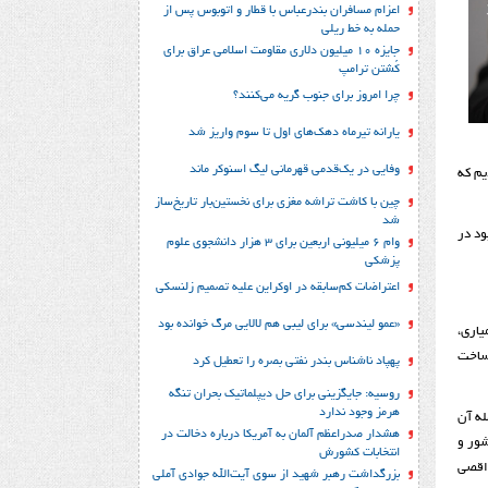
اعزام مسافران بندرعباس با قطار و اتوبوس پس از
حمله به خط ریلی
جایزه ۱۰ میلیون دلاری مقاومت اسلامی عراق برای
کُشتن ترامپ
چرا امروز برای جنوب گریه می‌کنند؟
یارانه تیرماه دهک‌های اول تا سوم واریز شد
وفایی در یک‎‌قدمی قهرمانی لیگ اسنوکر ماند
بد و ما معتقدیم که
چین با کاشت تراشه مغزی برای نخستین‌بار تاریخ‌ساز
شد
ود در
وام ۶ میلیونی اربعین برای ۳ هزار دانشجوی علوم
پزشکی
اعتراضات کم‌سابقه در اوکراین علیه تصمیم زلنسکی
«عمو لیندسی» برای لیبی هم لالایی مرگ خوانده بود
ياري،
رساخت
پهپاد ناشناس بندر نفتی بصره را تعطیل کرد
روسیه: جایگزینی برای حل‌ دیپلماتیک بحران تنگه
هرمز وجود ندارد
له آن
هشدار صدراعظم آلمان به آمریکا درباره دخالت در
شور و
انتخابات کشورش
 اقصی
بزرگداشت رهبر شهید از سوی آیت‌الله جوادی آملی