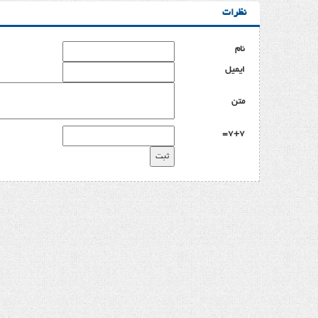
نظرات
نام
ایمیل
متن
7+7=