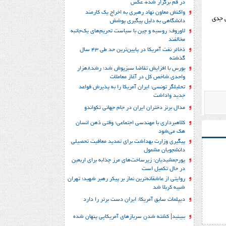
در قم برگزار شد+ عکس
واکنش معاون نهاد رهبری به اخراج یک کارمند
ي جدی
دانشگاهی به دلیل پیگیری پوشش
لاوروف: روسیه و چین با سیاست تحریم‌های یک‌جانبه
مخالفند
ذخائر نفت آمریکا در پایین‌ترین حد طی 43 سال
گذشته
بورس با افزایش تقاضا سبزپوش شد؛ رشد8هزار
واحدی شاخص کل در آغاز معاملات
تحلیلگر تونسی: ایران آمریکا را به پذیرش قواعد
جدید واداشت
مدال برنز دختران ایران در جام جهانی تکواندو
کلاهبرداری با مهندسی اجتماعی؛ وقتی ذهن انسان
هک می‌شود
پیگیری وزارت بهداشت برای تمدید معافیت تحصیلی
دانشجویان مشمول
پورجمشیدیان: زیرساخت‌های مرز چذابه برای اربعین
در حال تکمیل است
روایتی از عاشقانه‌ترین نماز بر پیکر رهبر شهید؛‌ تهران‌
شبیه کربلا شد
دیپلمات سابق آمریکا: ایران دست برتر را دارد
ببینید| کشته شدن سربازهای آمریکایی پنهان شده