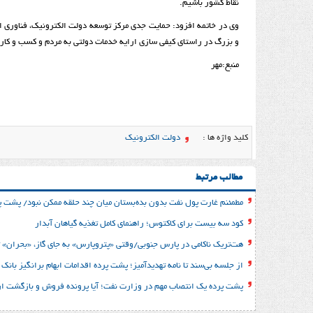
نقاط کشور باشیم.
وی در خاتمه افزود: حمايت جدي مركز توسعه دولت الكترونيك، فناوري ا
و بزرگ در راستاي كيفي سازي ارايه خدمات دولتي به مردم و كسب و كا
منبع:مهر
کلید واژه ها :
دولت الکترونیک
مطالب مرتبط
مطمئنم غارت پول نفت بدون بده‌بستان میان چند حلقه ممکن نبود/ پشت پر
کود سه بیست برای کاکتوس؛ راهنمای کامل تغذیه گیاهان آبدار
هت‌تریک ناکامی در پارس جنوبی/وقتی «پتروپارس» به جای گاز، «بحران» تو
از جلسه بی‌سند تا نامه تهدیدآمیز؛ پشت پرده اقدامات ابهام برانگیز با
پشت پرده یک انتصاب مهم در وزارت نفت؛ آیا پرونده فروش و بازگشت ارز