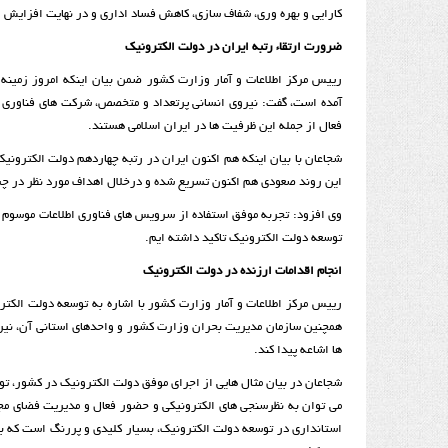
كارايي و بهره وري، شفاف سازي، كاهش فساد اداري و در نهایت افزايش 
ضرورت ارتقاء رتبه ایران در دولت الکترونیک
رييس مركز اطلاعات و آمار وزارت کشور ضمن بیان اینکه امروز زمینه 
آمده است، گفت: نيروي انساني پرتعداد و متخصص، شركت هاي فناوري ا
فعال از جمله این ظرفیت ها در ایران اسلامی هستند.
اين روند صعودی هم اکنون تسريع شده و درخلال اهداف مورد نظر در چش
وی افزود: تجربه موفق استفاده از سرويس هاي فناوری اطلاعات موسوم به
توسعه دولت الكترونيك تاكيد داشته ایم.
انجام اقدامات ارزنده در دولت الکترونیک
رييس مركز اطلاعات و آمار وزارت کشور با اشاره به توسعه دولت الكت
همچنين سازمان مديريت بحران وزارت كشور و واحدهاي استاني آن، نیرو
ها اشاعه پیدا کند.
شجاعان در بیان مثال هایی از اجرای موفق دولت الکترونیک در کشور، تو
می توان به نظرسنجي هاي الكترونيكي و حضور فعال و مديريت فضاي مج
استانداري در توسعه دولت الكترونيك، بسیار كليدي و پررنگ است که با