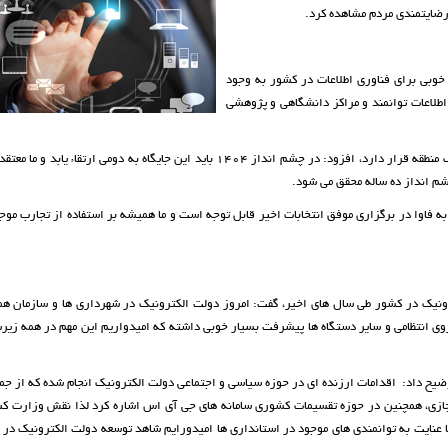
رضايتمندي مردم مشاهده کرد.
خوبی برای فناوری اطلاعات در کشور به وجود
طلاعات توانمند و مراكز دانشگاهي و پژوهشي
شجاعان با بیان اینکه هم اکنون ايران در رتبه چهاردهم دولت الكترونيك منطقه قرار دارد، افزود: در چشم انداز ۱۴۰۴ بايد این جايگاه به دومی ارتقاء یا
م انداز ده ساله محقق می شود.
 فاوا در برگزاري موفق انتخابات اخير قابل توجه است و ما همیشه بر استفاده از تجارب موج
رونيك در کشور طی سال های اخیر، گفت: امروز دولت الکترونیک در شهرداري ها و سازمان هم
ی انتظامی و سایر دستگاه ها پیشرفت بسیار خوبی داشته که امیدواریم این مهم در همه زی
ضیح داد: اقدامات ارزنده اي در حوزه سياسي و اجتماعي دولت الکترونیک انجام شده که از جم
ازي، همچنين در حوزه تقسيمات كشوري سامانه هاي جی آی اس اشاره کرد لذا نقش وزارت ك
 عنايت به توانمندي هاي موجود در استانداري ها اميدورايم شاهد توسعه دولت الكترونيك در