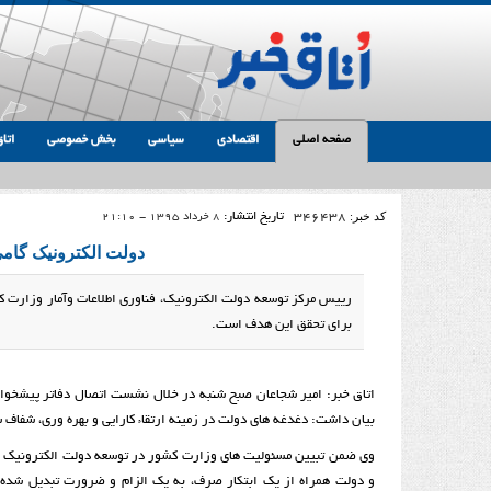
صفحه اصلی
اقتصادی
سیاسی
بخش خصوصی
اتاق
کد خبر:
346438
تاریخ انتشار:
8 خرداد 1395 - 21:10
دولت الکترونیک گامی
رييس مركز توسعه دولت الكترونيك، فناوری اطلاعات وآمار وزارت ک
برای تحقق این هدف است.
اتاق خبر: امیر شجاعان صبح شنبه در خلال نشست اتصال دفاتر پیشخوان 
بیان داشت: دغدغه هاي دولت در زمينه ارتقاء كارايي و بهره وری، شفا
وی ضمن تبيين مسئوليت هاي وزارت كشور در توسعه دولت الكترونيك اب
و دولت همراه از يك ابتكار صرف، به يك الزام و ضرورت تبديل شده که 