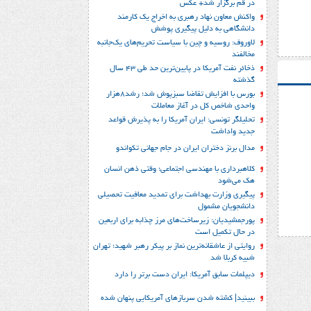
در قم برگزار شد+ عکس
واکنش معاون نهاد رهبری به اخراج یک کارمند
دانشگاهی به دلیل پیگیری پوشش
لاوروف: روسیه و چین با سیاست تحریم‌های یک‌جانبه
مخالفند
ذخائر نفت آمریکا در پایین‌ترین حد طی 43 سال
گذشته
بورس با افزایش تقاضا سبزپوش شد؛ رشد8هزار
واحدی شاخص کل در آغاز معاملات
تحلیلگر تونسی: ایران آمریکا را به پذیرش قواعد
جدید واداشت
مدال برنز دختران ایران در جام جهانی تکواندو
کلاهبرداری با مهندسی اجتماعی؛ وقتی ذهن انسان
هک می‌شود
پیگیری وزارت بهداشت برای تمدید معافیت تحصیلی
دانشجویان مشمول
پورجمشیدیان: زیرساخت‌های مرز چذابه برای اربعین
در حال تکمیل است
روایتی از عاشقانه‌ترین نماز بر پیکر رهبر شهید؛‌ تهران‌
شبیه کربلا شد
دیپلمات سابق آمریکا: ایران دست برتر را دارد
ببینید| کشته شدن سربازهای آمریکایی پنهان شده