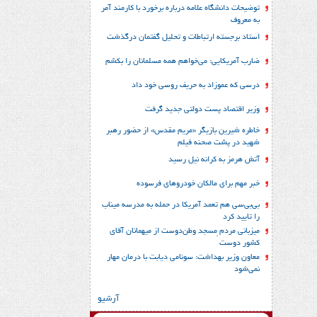
توضیحات دانشگاه علامه درباره برخورد با کارمند آمر
به معروف
استاد برجسته ارتباطات و تحلیل گفتمان درگذشت
ضارب آمریکایی: می‌خواهم همه مسلمانان را بکشم
درسی که عموزاد به حریف روسی خود داد
وزیر اقتصاد پست دولتی جدید گرفت
خاطره شیرین بازیگر «مریم مقدس» از حضور رهبر
شهید در پشت صحنه فیلم
آتش هرمز به کرانه نیل رسید
خبر مهم برای مالکان خودروهای فرسوده
بی‌بی‌سی هم تعمد آمریکا در حمله به مدرسه میناب
را تایید کرد
میزبانی مردم ِمسجد وطن‌دوست از میهمانان آقای
کشور دوست
معاون وزیر بهداشت: سونامی دیابت با درمان مهار
نمی‌شود
آرشیو