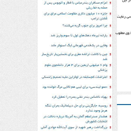
لاع از این
اعزام مسافران بندرعباس با قطار و اتوبوس پس از
حمله به خط ریلی
جایزه ۱۰ میلیون دلاری مقاومت اسلامی عراق برای
رسی رعایت
کُشتن ترامپ
چرا امروز برای جنوب گریه می‌کنند؟
 وی مطلوب
یارانه تیرماه دهک‌های اول تا سوم واریز شد
وفایی در یک‎‌قدمی قهرمانی لیگ اسنوکر ماند
چین با کاشت تراشه مغزی برای نخستین‌بار تاریخ‌ساز
شد
وام ۶ میلیونی اربعین برای ۳ هزار دانشجوی علوم
پزشکی
اعتراضات کم‌سابقه در اوکراین علیه تصمیم زلنسکی
«عمو لیندسی» برای لیبی هم لالایی مرگ خوانده بود
پهپاد ناشناس بندر نفتی بصره را تعطیل کرد
روسیه: جایگزینی برای حل‌ دیپلماتیک بحران تنگه
هرمز وجود ندارد
هشدار صدراعظم آلمان به آمریکا درباره دخالت در
انتخابات کشورش
بزرگداشت رهبر شهید از سوی آیت‌الله جوادی آملی