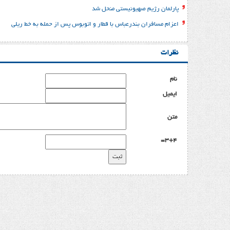
پارلمان رژیم صهیونیستی منحل شد
اعزام مسافران بندرعباس با قطار و اتوبوس پس از حمله به خط ریلی
نظرات
نام
ایمیل
متن
3+4=