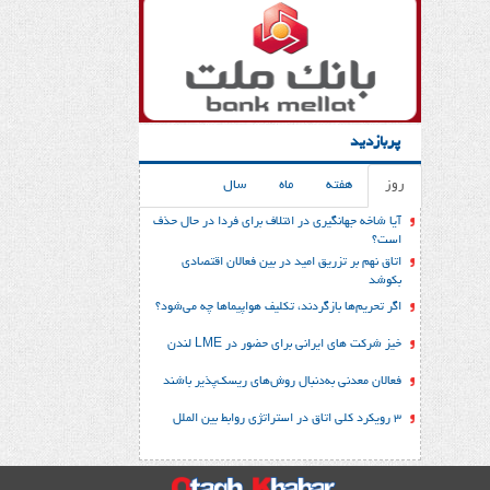
پربازدید
روز
هفته
ماه
سال
آیا شاخه جهانگیری در ائتلاف برای فردا در حال حذف
است؟
اتاق نهم بر تزریق امید در بین فعالان اقتصادی
بکوشد
اگر تحریم‌ها بازگردند، تکلیف هواپیماها چه می‌شود؟
خیز شرکت های ایرانی برای حضور در LME لندن
فعالان معدنی به‌دنبال روش‌های ریسک‌پذیر باشند
3 رویکرد کلی اتاق در استراتژی روابط بین الملل