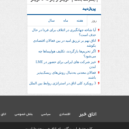
پربازدید
روز
هفته
ماه
سال
آیا شاخه جهانگیری در ائتلاف برای فردا در حال
حذف است؟
اتاق نهم بر تزریق امید در بین فعالان اقتصادی
بکوشد
اگر تحریم‌ها بازگردند، تکلیف هواپیماها چه
می‌شود؟
خیز شرکت های ایرانی برای حضور در LME
لندن
فعالان معدنی به‌دنبال روش‌های ریسک‌پذیر
باشند
3 رویکرد کلی اتاق در استراتژی روابط بین الملل
اتاق خبر
اقتصادی
سیاسی
بخش خصوصی
اتاق 
کلیه حقوق این وبگاه برای اتاق خبر محفوظ است