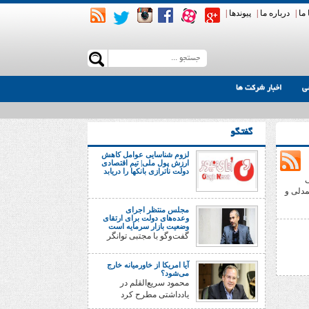
ما
|
درباره ما
|
پیوندها
|
ی
اخبار شرکت ها
گفتگو
لزوم شناسایی عوامل کاهش
ارزش پول ملی| تیم اقتصادی
دولت ناترازی بانکها را دریابد
ی
مدلی و
مجلس منتظر اجرای
وعده‌های دولت برای ارتقای
وضعیت بازار سرمایه است
گفت‌وگو با مجتبی توانگر
آیا امریکا از خاورمیانه خارج
می‌شود؟
محمود سریع‌القلم در
یادداشتی مطرح کرد