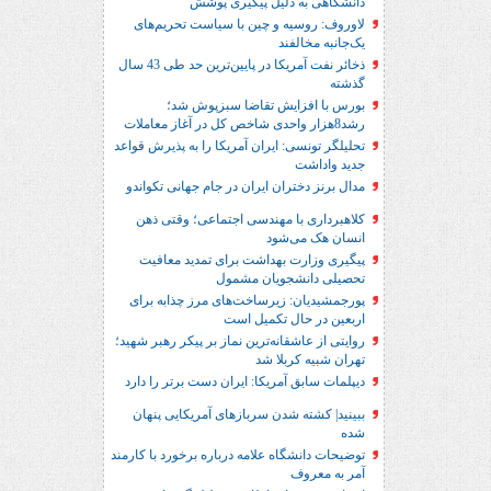
دانشگاهی به دلیل پیگیری پوشش
لاوروف: روسیه و چین با سیاست تحریم‌های
یک‌جانبه مخالفند
ذخائر نفت آمریکا در پایین‌ترین حد طی 43 سال
گذشته
بورس با افزایش تقاضا سبزپوش شد؛
رشد8هزار واحدی شاخص کل در آغاز معاملات
تحلیلگر تونسی: ایران آمریکا را به پذیرش قواعد
جدید واداشت
مدال برنز دختران ایران در جام جهانی تکواندو
کلاهبرداری با مهندسی اجتماعی؛ وقتی ذهن
انسان هک می‌شود
پیگیری وزارت بهداشت برای تمدید معافیت
تحصیلی دانشجویان مشمول
پورجمشیدیان: زیرساخت‌های مرز چذابه برای
اربعین در حال تکمیل است
روایتی از عاشقانه‌ترین نماز بر پیکر رهبر شهید؛‌
تهران‌ شبیه کربلا شد
دیپلمات سابق آمریکا: ایران دست برتر را دارد
ببینید| کشته شدن سربازهای آمریکایی پنهان
شده
توضیحات دانشگاه علامه درباره برخورد با کارمند
آمر به معروف