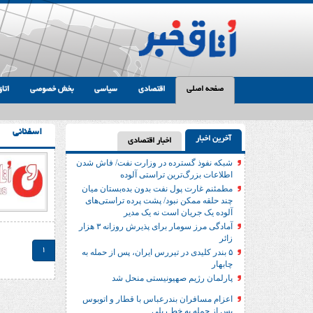
صفحه اصلی
اقتصادی
سیاسی
بخش خصوصی
اتاق
اسفنانی
آخرین اخبار
اخبار اقتصادی
شبکه نفوذ گسترده در وزارت نفت/ فاش شدن
اطلاعات بزرگ‌ترین تراستی‌ آلوده
مطمئنم غارت پول نفت بدون بده‌بستان میان
چند حلقه ممکن نبود/ پشت پرده تراستی‌‌های
آلوده یک جریان است نه یک مدیر
آمادگی مرز سومار برای پذیرش روزانه ۳ هزار
زائر
1
۵ بندر کلیدی در تیررس ایران، پس از حمله به
چابهار
پارلمان رژیم صهیونیستی منحل شد
اعزام مسافران بندرعباس با قطار و اتوبوس
پس از حمله به خط ریلی