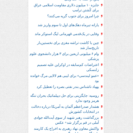
جایزه ۱۰ میلیون دلاری مقاومت اسلامی عراق
برای کُشتن ترامپ
چرا امروز برای جنوب گریه می‌کنند؟
یارانه تیرماه دهک‌های اول تا سوم واریز شد
وفایی در یک‎‌قدمی قهرمانی لیگ اسنوکر ماند
چین با کاشت تراشه مغزی برای نخستین‌بار
تاریخ‌ساز شد
وام ۶ میلیونی اربعین برای ۳ هزار دانشجوی علوم
پزشکی
اعتراضات کم‌سابقه در اوکراین علیه تصمیم
زلنسکی
«عمو لیندسی» برای لیبی هم لالایی مرگ خوانده
بود
پهپاد ناشناس بندر نفتی بصره را تعطیل کرد
روسیه: جایگزینی برای حل‌ دیپلماتیک بحران تنگه
هرمز وجود ندارد
هشدار صدراعظم آلمان به آمریکا درباره دخالت
در انتخابات کشورش
بزرگداشت رهبر شهید از سوی آیت‌الله جوادی
آملی در قم برگزار شد+ عکس
واکنش معاون نهاد رهبری به اخراج یک کارمند