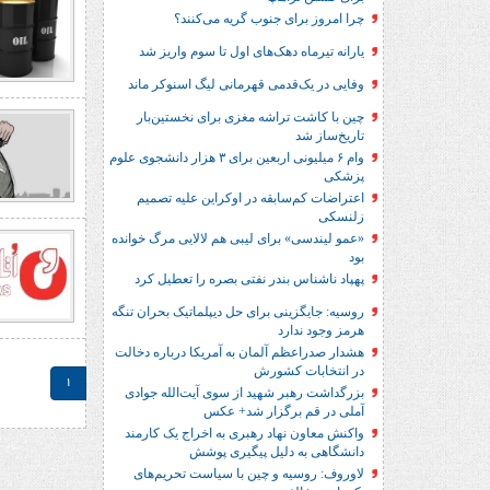
چرا امروز برای جنوب گریه می‌کنند؟
یارانه تیرماه دهک‌های اول تا سوم واریز شد
وفایی در یک‎‌قدمی قهرمانی لیگ اسنوکر ماند
چین با کاشت تراشه مغزی برای نخستین‌بار
تاریخ‌ساز شد
وام ۶ میلیونی اربعین برای ۳ هزار دانشجوی علوم
پزشکی
اعتراضات کم‌سابقه در اوکراین علیه تصمیم
زلنسکی
«عمو لیندسی» برای لیبی هم لالایی مرگ خوانده
بود
پهپاد ناشناس بندر نفتی بصره را تعطیل کرد
روسیه: جایگزینی برای حل‌ دیپلماتیک بحران تنگه
هرمز وجود ندارد
هشدار صدراعظم آلمان به آمریکا درباره دخالت
در انتخابات کشورش
1
بزرگداشت رهبر شهید از سوی آیت‌الله جوادی
آملی در قم برگزار شد+ عکس
واکنش معاون نهاد رهبری به اخراج یک کارمند
دانشگاهی به دلیل پیگیری پوشش
لاوروف: روسیه و چین با سیاست تحریم‌های