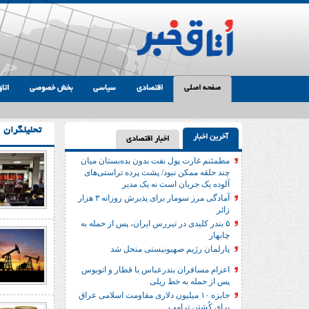
صفحه اصلی
اقتصادی
سیاسی
بخش خصوصی
اتاق
تحلیلگران
آخرین اخبار
اخبار اقتصادی
مطمئنم غارت پول نفت بدون بده‌بستان میان
چند حلقه ممکن نبود/ پشت پرده تراستی‌‌های
آلوده یک جریان است نه یک مدیر
آمادگی مرز سومار برای پذیرش روزانه ۳ هزار
زائر
۵ بندر کلیدی در تیررس ایران، پس از حمله به
چابهار
پارلمان رژیم صهیونیستی منحل شد
اعزام مسافران بندرعباس با قطار و اتوبوس
پس از حمله به خط ریلی
جایزه ۱۰ میلیون دلاری مقاومت اسلامی عراق
برای کُشتن ترامپ