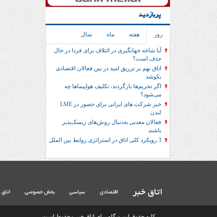
پربازدید
روز
هفته
ماه
سال
آیا شاخه جهانگیری در ائتلاف برای فردا در حال
حذف است؟
اتاق نهم بر تزریق امید در بین فعالان اقتصادی
بکوشد
اگر تحریم‌ها بازگردند، تکلیف هواپیماها چه
می‌شود؟
خیز شرکت های ایرانی برای حضور در LME
لندن
فعالان معدنی به‌دنبال روش‌های ریسک‌پذیر
باشند
3 رویکرد کلی اتاق در استراتژی روابط بین الملل
اتاق خبر
اقتصادی
سیاسی
بخش خصوصی
اتاق 
کلیه حقوق این وبگاه برای اتاق خبر محفوظ است