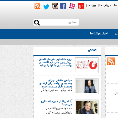
ما
|
درباره ما
|
پیوندها
|
ی
اخبار شرکت ها
گفتگو
لزوم شناسایی عوامل کاهش
ارزش پول ملی| تیم اقتصادی
دولت ناترازی بانکها را دریابد
مجلس منتظر اجرای
وعده‌های دولت برای ارتقای
وضعیت بازار سرمایه است
گفت‌وگو با مجتبی توانگر
ال
آیا امریکا از خاورمیانه خارج
می‌شود؟
محمود سریع‌القلم در
یادداشتی مطرح کرد