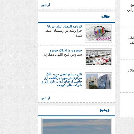
ضع
آرشیو
 این
مقاله
کارنامه اقتصاد ایران در ۹۸
چرا رشد در زمستان منفی
شد؟
افقی
قف
خودرو و ما ادراک خودرو
سیاوش فتح اللهی دهکردی
لا را
تاثیر دستورالعمل جدید بانک
مرکزی در مورد بازگشت ارز
حاصل از صادرات بر بازار ارز و
شرکت های کوچک
آرشیو
ویدیو