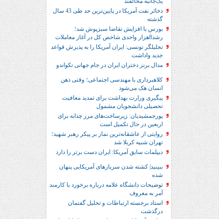
یک‌جانبه مخالفند
ذخائر نفت آمریکا در پایین‌ترین حد طی 43 سال
گذشته
بورس با افزایش تقاضا سبزپوش شد؛
رشد8هزار واحدی شاخص کل در آغاز معاملات
تحلیلگر تونسی: ایران آمریکا را به پذیرش قواعد
جدید واداشت
مدال برنز دختران ایران در جام جهانی تکواندو
کلاهبرداری با مهندسی اجتماعی؛ وقتی ذهن
انسان هک می‌شود
پیگیری وزارت بهداشت برای تمدید معافیت
تحصیلی دانشجویان مشمول
پورجمشیدیان: زیرساخت‌های مرز چذابه برای
اربعین در حال تکمیل است
روایتی از عاشقانه‌ترین نماز بر پیکر رهبر شهید؛‌
تهران‌ شبیه کربلا شد
دیپلمات سابق آمریکا: ایران دست برتر را دارد
ببینید| کشته شدن سربازهای آمریکایی پنهان
شده
توضیحات دانشگاه علامه درباره برخورد با کارمند
آمر به معروف
استاد برجسته ارتباطات و تحلیل گفتمان
درگذشت