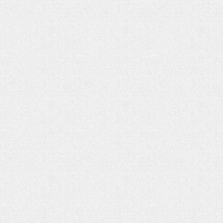
هفت باغ مهربانی
مدیریت دلار با حراج معکوس
رهبر شهید
یالثارات الحسین