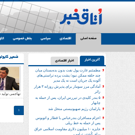
صفحه اصلی
اقتصادی
سیاسی
بخش خصوصی
اتاق
ضمیر کابول
آخرین اخبار
اخبار اقتصادی
مطمئنم غارت پول نفت بدون بده‌بستان میان
چند حلقه ممکن نبود/ پشت پرده تراستی‌‌های
آلوده یک جریان است نه یک مدیر
آمادگی مرز سومار برای پذیرش روزانه ۳ هزار
زائر
تهاجمی تولید 
۵ بندر کلیدی در تیررس ایران، پس از حمله به
چابهار
پارلمان رژیم صهیونیستی منحل شد
1
اعزام مسافران بندرعباس با قطار و اتوبوس
پس از حمله به خط ریلی
جایزه ۱۰ میلیون دلاری مقاومت اسلامی عراق
برای کُشتن ترامپ