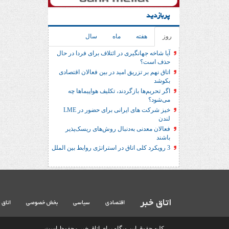
پربازدید
روز
هفته
ماه
سال
آیا شاخه جهانگیری در ائتلاف برای فردا در حال
حذف است؟
اتاق نهم بر تزریق امید در بین فعالان اقتصادی
بکوشد
اگر تحریم‌ها بازگردند، تکلیف هواپیماها چه
می‌شود؟
خیز شرکت های ایرانی برای حضور در LME
لندن
فعالان معدنی به‌دنبال روش‌های ریسک‌پذیر
باشند
3 رویکرد کلی اتاق در استراتژی روابط بین الملل
اتاق خبر
اقتصادی
سیاسی
بخش خصوصی
اتاق 
کلیه حقوق این وبگاه برای اتاق خبر محفوظ است