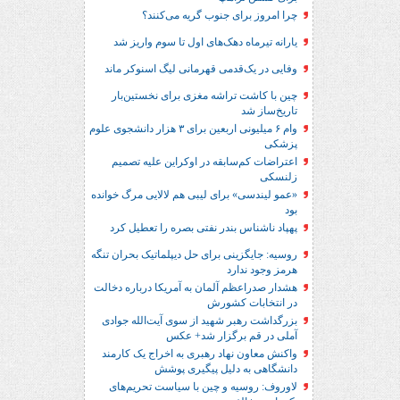
چرا امروز برای جنوب گریه می‌کنند؟
یارانه تیرماه دهک‌های اول تا سوم واریز شد
وفایی در یک‎‌قدمی قهرمانی لیگ اسنوکر ماند
چین با کاشت تراشه مغزی برای نخستین‌بار
تاریخ‌ساز شد
وام ۶ میلیونی اربعین برای ۳ هزار دانشجوی علوم
پزشکی
اعتراضات کم‌سابقه در اوکراین علیه تصمیم
زلنسکی
«عمو لیندسی» برای لیبی هم لالایی مرگ خوانده
بود
پهپاد ناشناس بندر نفتی بصره را تعطیل کرد
روسیه: جایگزینی برای حل‌ دیپلماتیک بحران تنگه
هرمز وجود ندارد
هشدار صدراعظم آلمان به آمریکا درباره دخالت
در انتخابات کشورش
بزرگداشت رهبر شهید از سوی آیت‌الله جوادی
آملی در قم برگزار شد+ عکس
واکنش معاون نهاد رهبری به اخراج یک کارمند
دانشگاهی به دلیل پیگیری پوشش
لاوروف: روسیه و چین با سیاست تحریم‌های