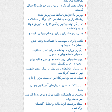
یک‌جانبه مخالفند
ذخائر نفت آمریکا در پایین‌ترین حد طی 43 سال
گذشته
بورس با افزایش تقاضا سبزپوش شد؛
رشد8هزار واحدی شاخص کل در آغاز معاملات
تحلیلگر تونسی: ایران آمریکا را به پذیرش قواعد
جدید واداشت
مدال برنز دختران ایران در جام جهانی تکواندو
کلاهبرداری با مهندسی اجتماعی؛ وقتی ذهن
انسان هک می‌شود
پیگیری وزارت بهداشت برای تمدید معافیت
تحصیلی دانشجویان مشمول
پورجمشیدیان: زیرساخت‌های مرز چذابه برای
اربعین در حال تکمیل است
روایتی از عاشقانه‌ترین نماز بر پیکر رهبر شهید؛‌
تهران‌ شبیه کربلا شد
دیپلمات سابق آمریکا: ایران دست برتر را دارد
ببینید| کشته شدن سربازهای آمریکایی پنهان
شده
توضیحات دانشگاه علامه درباره برخورد با کارمند
آمر به معروف
استاد برجسته ارتباطات و تحلیل گفتمان
درگذشت