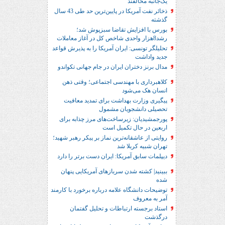
یک‌جانبه مخالفند
ذخائر نفت آمریکا در پایین‌ترین حد طی 43 سال
گذشته
بورس با افزایش تقاضا سبزپوش شد؛
رشد8هزار واحدی شاخص کل در آغاز معاملات
تحلیلگر تونسی: ایران آمریکا را به پذیرش قواعد
جدید واداشت
مدال برنز دختران ایران در جام جهانی تکواندو
کلاهبرداری با مهندسی اجتماعی؛ وقتی ذهن
انسان هک می‌شود
پیگیری وزارت بهداشت برای تمدید معافیت
تحصیلی دانشجویان مشمول
پورجمشیدیان: زیرساخت‌های مرز چذابه برای
اربعین در حال تکمیل است
روایتی از عاشقانه‌ترین نماز بر پیکر رهبر شهید؛‌
تهران‌ شبیه کربلا شد
دیپلمات سابق آمریکا: ایران دست برتر را دارد
ببینید| کشته شدن سربازهای آمریکایی پنهان
شده
توضیحات دانشگاه علامه درباره برخورد با کارمند
آمر به معروف
استاد برجسته ارتباطات و تحلیل گفتمان
درگذشت