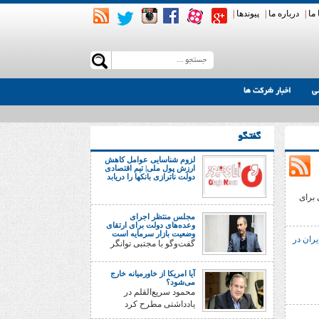
ما
|
درباره ما
|
پیوندها
|
ی
اخبار شرکت ها
گفتگو
لزوم شناسایی عوامل کاهش
ارزش پول ملی| تیم اقتصادی
دولت ناترازی بانکها را دریابد
 برای
مجلس منتظر اجرای
وعده‌های دولت برای ارتقای
وضعیت بازار سرمایه است
یران در
گفت‌وگو با مجتبی توانگر
آیا امریکا از خاورمیانه خارج
می‌شود؟
محمود سریع‌القلم در
یادداشتی مطرح کرد