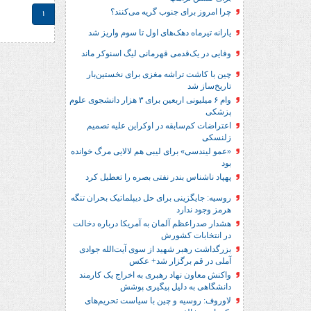
چرا امروز برای جنوب گریه می‌کنند؟
1
یارانه تیرماه دهک‌های اول تا سوم واریز شد
وفایی در یک‎‌قدمی قهرمانی لیگ اسنوکر ماند
چین با کاشت تراشه مغزی برای نخستین‌بار
تاریخ‌ساز شد
وام ۶ میلیونی اربعین برای ۳ هزار دانشجوی علوم
پزشکی
اعتراضات کم‌سابقه در اوکراین علیه تصمیم
زلنسکی
«عمو لیندسی» برای لیبی هم لالایی مرگ خوانده
بود
پهپاد ناشناس بندر نفتی بصره را تعطیل کرد
روسیه: جایگزینی برای حل‌ دیپلماتیک بحران تنگه
هرمز وجود ندارد
هشدار صدراعظم آلمان به آمریکا درباره دخالت
در انتخابات کشورش
بزرگداشت رهبر شهید از سوی آیت‌الله جوادی
آملی در قم برگزار شد+ عکس
واکنش معاون نهاد رهبری به اخراج یک کارمند
دانشگاهی به دلیل پیگیری پوشش
لاوروف: روسیه و چین با سیاست تحریم‌های