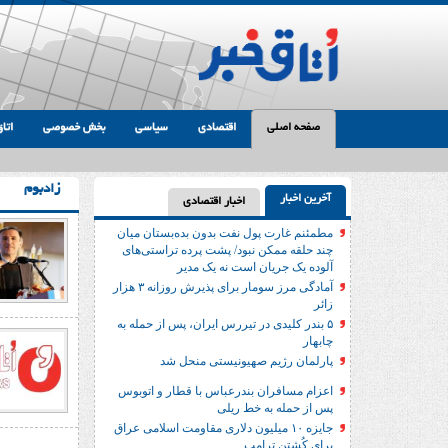
صفحه اصلی
اقتصادی
سیاسی
بخش خصوصی
اتاق
زادبوم
آخرین اخبار
اخبار اقتصادی
مطمئنم غارت پول نفت بدون بده‌بستان میان
چند حلقه ممکن نبود/ پشت پرده تراستی‌‌های
آلوده یک جریان است نه یک مدیر
آمادگی مرز سومار برای پذیرش روزانه ۳ هزار
زائر
۵ بندر کلیدی در تیررس ایران، پس از حمله به
چابهار
پارلمان رژیم صهیونیستی منحل شد
اعزام مسافران بندرعباس با قطار و اتوبوس
پس از حمله به خط ریلی
جایزه ۱۰ میلیون دلاری مقاومت اسلامی عراق
برای کُشتن ترامپ