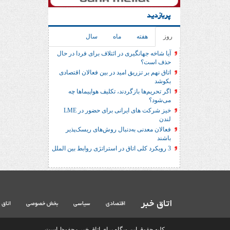
پربازدید
روز
هفته
ماه
سال
آیا شاخه جهانگیری در ائتلاف برای فردا در حال
حذف است؟
اتاق نهم بر تزریق امید در بین فعالان اقتصادی
بکوشد
اگر تحریم‌ها بازگردند، تکلیف هواپیماها چه
می‌شود؟
خیز شرکت های ایرانی برای حضور در LME
لندن
فعالان معدنی به‌دنبال روش‌های ریسک‌پذیر
باشند
3 رویکرد کلی اتاق در استراتژی روابط بین الملل
اتاق خبر
اقتصادی
سیاسی
بخش خصوصی
اتاق 
کلیه حقوق این وبگاه برای اتاق خبر محفوظ است